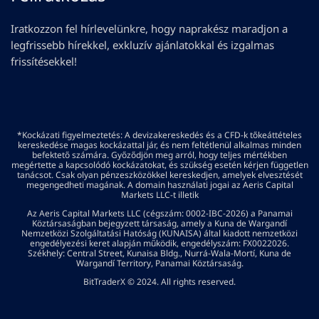
Iratkozzon fel hírlevelünkre, hogy naprakész maradjon a
legfrissebb hírekkel, exkluzív ajánlatokkal és izgalmas
frissítésekkel!
*Kockázati figyelmeztetés: A devizakereskedés és a CFD-k tőkeáttételes
kereskedése magas kockázattal jár, és nem feltétlenül alkalmas minden
befektető számára. Győződjön meg arról, hogy teljes mértékben
megértette a kapcsolódó kockázatokat, és szükség esetén kérjen független
tanácsot. Csak olyan pénzeszközökkel kereskedjen, amelyek elvesztését
megengedheti magának. A domain használati jogai az Aeris Capital
Markets LLC-t illetik
Az Aeris Capital Markets LLC (cégszám: 0002-IBC-2026) a Panamai
Köztársaságban bejegyzett társaság, amely a Kuna de Wargandí
Nemzetközi Szolgáltatási Hatóság (KUNAISA) által kiadott nemzetközi
engedélyezési keret alapján működik, engedélyszám: FX0022026.
Székhely: Central Street, Kunaisa Bldg., Nurrá-Wala-Mortí, Kuna de
Wargandí Territory, Panamai Köztársaság.
BitTraderX © 2024. All rights reserved.