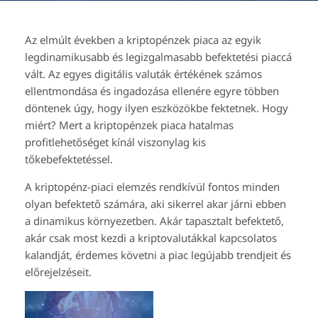
Az elmúlt években a kriptopénzek piaca az egyik
legdinamikusabb és legizgalmasabb befektetési piaccá
vált. Az egyes digitális valuták értékének számos
ellentmondása és ingadozása ellenére egyre többen
döntenek úgy, hogy ilyen eszközökbe fektetnek. Hogy
miért? Mert a kriptopénzek piaca hatalmas
profitlehetőséget kínál viszonylag kis
tőkebefektetéssel.
A kriptopénz-piaci elemzés rendkívül fontos minden
olyan befektető számára, aki sikerrel akar járni ebben
a dinamikus környezetben. Akár tapasztalt befektető,
akár csak most kezdi a kriptovalutákkal kapcsolatos
kalandját, érdemes követni a piac legújabb trendjeit és
előrejelzéseit.