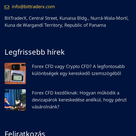
info@bittraderx.com
BitTraderX, Central Street, Kunaisa Bldg., Nurrá-Wala-Mortí,
Kuna de Wargandí Territory, Republic of Panama
Legfrissebb hírek
Forex CFD vagy Crypto CFD? A legfontosabb
különbségek egy kereskedő szemszögéből
Forex CFD kezdőknak: Hogyan működik a
devizapárok kereskedése anélkül, hogy pénzt
vásárolnánk?
Feliratkozás