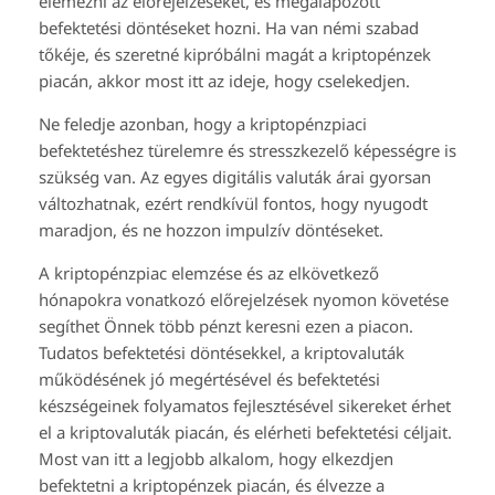
elemezni az előrejelzéseket, és megalapozott
befektetési döntéseket hozni. Ha van némi szabad
tőkéje, és szeretné kipróbálni magát a kriptopénzek
piacán, akkor most itt az ideje, hogy cselekedjen.
Ne feledje azonban, hogy a kriptopénzpiaci
befektetéshez türelemre és stresszkezelő képességre is
szükség van. Az egyes digitális valuták árai gyorsan
változhatnak, ezért rendkívül fontos, hogy nyugodt
maradjon, és ne hozzon impulzív döntéseket.
A kriptopénzpiac elemzése és az elkövetkező
hónapokra vonatkozó előrejelzések nyomon követése
segíthet Önnek több pénzt keresni ezen a piacon.
Tudatos befektetési döntésekkel, a kriptovaluták
működésének jó megértésével és befektetési
készségeinek folyamatos fejlesztésével sikereket érhet
el a kriptovaluták piacán, és elérheti befektetési céljait.
Most van itt a legjobb alkalom, hogy elkezdjen
befektetni a kriptopénzek piacán, és élvezze a