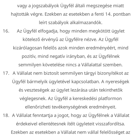
vagy a jogszabályok Ügyfél általi megszegése miatt
hajtották végre. Ezekben az esetekben a fenti 14. pontban
leírt szabályok alkalmazandók.
Az Ügyfél elfogadja, hogy minden megkötött ügylet
kötelező érvényű az Ügyfélre nézve. Az Ügyfél
kizárólagosan felelős azok minden eredményéért, mind
pozitív, mind negatív irányban, és az Ügyfélnek
semmilyen követelése nincs a Vállalattal szemben.
A Vállalat nem biztosít semmilyen tárgyi bizonyítékot az
Ügyfél bármelyik ügyletével kapcsolatban. A nyereségek
és veszteségek az ügylet lezárása után tekinthetők
véglegesnek. Az Ügyfél a kereskedési platformon
ellenőrizheti tevékenységének eredményeit.
A Vállalat fenntartja a jogot, hogy az Ügyfélnek a Vállalat
érdekeivel ellentétesnek ítélt ügyleteit visszafordítsa.
Ezekben az esetekben a Vállalat nem vállal felelősséget az