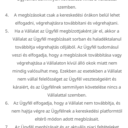
szemben.
A megbízásokat csak a kereskedési órákon belül lehet
elfogadni, végrehajtásra továbbítani és végrehajtani.
Ha a Vállalat az Ügyfél megbízottjaként jár el, akkor a
Vállalat az Ügyfél megbízásait sorban és haladéktalanul
továbbítja végrehajtás céljából. Az Ügyfél tudomásul
veszi és elfogadja, hogy a megbízások továbbítása vagy
végrehajtása a Vállalaton kívül álló okok miatt nem
mindig valósulhat meg. Ezekben az esetekben a Vállalat
nem vállal felelősséget az Ügyfél veszteségeiért és
káraiért, és az Ügyfélnek semmilyen követelése nincs a
Vállalattal szemben.
Az Ügyfél elfogadja, hogy a Vállalat nem továbbítja, és
nem hajtja végre az Ügyfélnek a kereskedési platformtól
eltérő módon adott megbízásait.
Az Ügyfél megbízásait és az aktuális piaci feltételeket