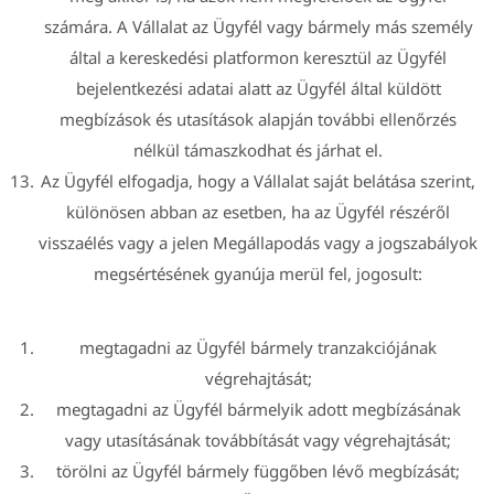
számára. A Vállalat az Ügyfél vagy bármely más személy
által a kereskedési platformon keresztül az Ügyfél
bejelentkezési adatai alatt az Ügyfél által küldött
megbízások és utasítások alapján további ellenőrzés
nélkül támaszkodhat és járhat el.
Az Ügyfél elfogadja, hogy a Vállalat saját belátása szerint,
különösen abban az esetben, ha az Ügyfél részéről
visszaélés vagy a jelen Megállapodás vagy a jogszabályok
megsértésének gyanúja merül fel, jogosult:
megtagadni az Ügyfél bármely tranzakciójának
végrehajtását;
megtagadni az Ügyfél bármelyik adott megbízásának
vagy utasításának továbbítását vagy végrehajtását;
törölni az Ügyfél bármely függőben lévő megbízását;