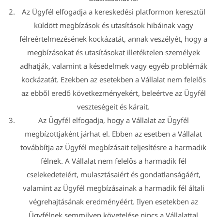
Az Ügyfél elfogadja a kereskedési platformon keresztül
küldött megbízások és utasítások hibáinak vagy
félreértelmezésének kockázatát, annak veszélyét, hogy a
megbízásokat és utasításokat illetéktelen személyek
adhatják, valamint a késedelmek vagy egyéb problémák
kockázatát. Ezekben az esetekben a Vállalat nem felelős
az ebből eredő következményekért, beleértve az Ügyfél
veszteségeit és kárait.
Az Ügyfél elfogadja, hogy a Vállalat az Ügyfél
megbízottjaként járhat el. Ebben az esetben a Vállalat
továbbítja az Ügyfél megbízásait teljesítésre a harmadik
félnek. A Vállalat nem felelős a harmadik fél
cselekedeteiért, mulasztásaiért és gondatlanságáért,
valamint az Ügyfél megbízásainak a harmadik fél általi
végrehajtásának eredményéért. Ilyen esetekben az
Ügyfélnek semmilyen követelése nincs a Vállalattal