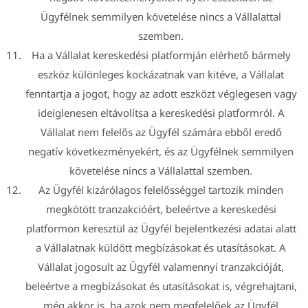
Ügyfélnek semmilyen követelése nincs a Vállalattal
szemben.
Ha a Vállalat kereskedési platformján elérhető bármely
eszköz különleges kockázatnak van kitéve, a Vállalat
fenntartja a jogot, hogy az adott eszközt véglegesen vagy
ideiglenesen eltávolítsa a kereskedési platformról. A
Vállalat nem felelős az Ügyfél számára ebből eredő
negatív következményekért, és az Ügyfélnek semmilyen
követelése nincs a Vállalattal szemben.
Az Ügyfél kizárólagos felelősséggel tartozik minden
megkötött tranzakcióért, beleértve a kereskedési
platformon keresztül az Ügyfél bejelentkezési adatai alatt
a Vállalatnak küldött megbízásokat és utasításokat. A
Vállalat jogosult az Ügyfél valamennyi tranzakcióját,
beleértve a megbízásokat és utasításokat is, végrehajtani,
még akkor is, ha azok nem megfelelőek az Ügyfél