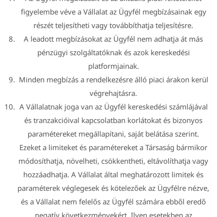
figyelembe véve a Vállalat az Ügyfél megbízásainak egy
részét teljesítheti vagy továbbíthatja teljesítésre.
A leadott megbízásokat az Ügyfél nem adhatja át más
pénzügyi szolgáltatóknak és azok kereskedési
platformjainak.
Minden megbízás a rendelkezésre álló piaci árakon kerül
végrehajtásra.
A Vállalatnak joga van az Ügyfél kereskedési számlájával
és tranzakcióival kapcsolatban korlátokat és bizonyos
paramétereket megállapítani, saját belátása szerint.
Ezeket a limiteket és paramétereket a Társaság bármikor
módosíthatja, növelheti, csökkentheti, eltávolíthatja vagy
hozzáadhatja. A Vállalat által meghatározott limitek és
paraméterek véglegesek és kötelezőek az Ügyfélre nézve,
és a Vállalat nem felelős az Ügyfél számára ebből eredő
negatív következményekért. Ilyen esetekben az