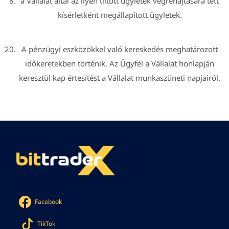
a Vállalat által az ilyen tiltott ügyletek végrehajtására tett
kísérletként megállapított ügyletek.
A pénzügyi eszközökkel való kereskedés meghatározott
időkeretekben történik. Az Ügyfél a Vállalat honlapján
keresztül kap értesítést a Vállalat munkaszüneti napjairól.
Facebook
TikTok