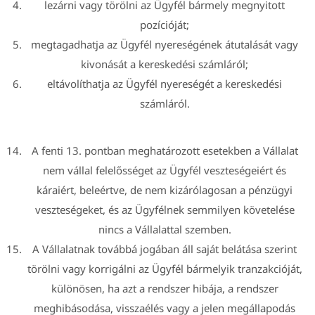
lezárni vagy törölni az Ügyfél bármely megnyitott
pozícióját;
megtagadhatja az Ügyfél nyereségének átutalását vagy
kivonását a kereskedési számláról;
eltávolíthatja az Ügyfél nyereségét a kereskedési
számláról.
A fenti 13. pontban meghatározott esetekben a Vállalat
nem vállal felelősséget az Ügyfél veszteségeiért és
káraiért, beleértve, de nem kizárólagosan a pénzügyi
veszteségeket, és az Ügyfélnek semmilyen követelése
nincs a Vállalattal szemben.
A Vállalatnak továbbá jogában áll saját belátása szerint
törölni vagy korrigálni az Ügyfél bármelyik tranzakcióját,
különösen, ha azt a rendszer hibája, a rendszer
meghibásodása, visszaélés vagy a jelen megállapodás