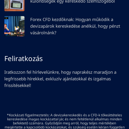
különbségek egy kereskedő szemszögéből
Forex CFD kezdőknak: Hogyan működik a
devizapárok kereskedése anélkül, hogy pénzt
vásárolnánk?
Feliratkozás
Iratkozzon fel hírlevelünkre, hogy naprakész maradjon a
legfrissebb hírekkel, exkluzív ajánlatokkal és izgalmas
frissítésekkel!
*Kockázati figyelmeztetés: A devizakereskedés és a CFD-k tőkeáttételes
kereskedése magas kockázattal jár, és nem feltétlenül alkalmas minden
befektető számára. Győződjön meg arról, hogy teljes mértékben
megértette a kapcsolódó kockázatokat, és szükség esetén kérjen független