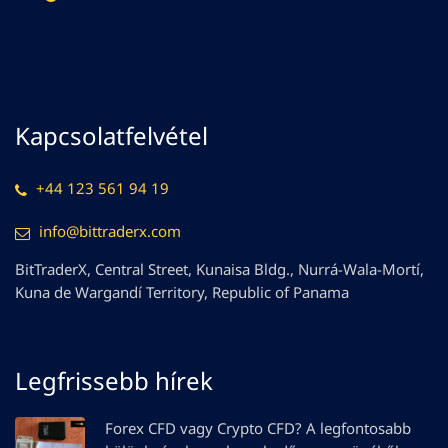
Kapcsolatfelvétel
+44 123 561 94 19
info@bittraderx.com
BitTraderX, Central Street, Kunaisa Bldg., Nurrá-Wala-Mortí,
Kuna de Wargandí Territory, Republic of Panama
Legfrissebb hírek
Forex CFD vagy Crypto CFD? A legfontosabb