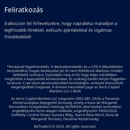
Feliratkozás
Iratkozzon fel hírlevelünkre, hogy naprakész maradjon a
legfrissebb hírekkel, exkluzív ajánlatokkal és izgalmas
frissítésekkel!
*Kockázati figyelmeztetés: A devizakereskedés és a CFD-k tőkeáttételes
kereskedése magas kockázattal jár, és nem feltétlenül alkalmas minden
befektető számára. Győződjön meg arról, hogy teljes mértékben
megértette a kapcsolódó kockázatokat, és szükség esetén kérjen független
tanácsot. Csak olyan pénzeszközökkel kereskedjen, amelyek elvesztését
megengedheti magának. A domain használati jogai az Aeris Capital
Markets LLC-t illetik
Az Aeris Capital Markets LLC (cégszám: 0002-IBC-2026) a Panamai
Köztársaságban bejegyzett társaság, amely a Kuna de Wargandí
Nemzetközi Szolgáltatási Hatóság (KUNAISA) által kiadott nemzetközi
engedélyezési keret alapján működik, engedélyszám: FX0022026.
Székhely: Central Street, Kunaisa Bldg., Nurrá-Wala-Mortí, Kuna de
Wargandí Territory, Panamai Köztársaság.
BitTraderX © 2024. All rights reserved.