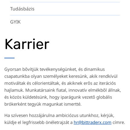
Tudásbázis
GYIK
Karrier
Gyorsan bővítjük tevékenységünket, és dinamikus
csapatunkba olyan személyeket keresünk, akik rendkívül
motiváltak és célorientáltak, és akiknek erős az iterációs
hajlamuk. Munkatársaink fiatal, innovatív elmékből állnak,
és közös küldetésünk, hogy iparágunk vezető globális
brókerként tegyük magunkat ismertté.
Ha szívesen hozzájárulna ambiciózus utunkhoz, kérjük,
küldje el legfrissebb önéletrajzát a
hr@bittraderx.com
címre.