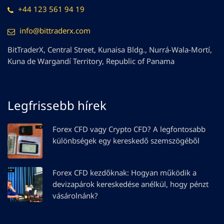
+44 123 561 94 19
info@bittraderx.com
BitTraderX, Central Street, Kunaisa Bldg., Nurrá-Wala-Mortí,
Kuna de Wargandí Territory, Republic of Panama
Legfrissebb hírek
Forex CFD vagy Crypto CFD? A legfontosabb
különbségek egy kereskedő szemszögéből
Forex CFD kezdőknak: Hogyan működik a
devizapárok kereskedése anélkül, hogy pénzt
vásárolnánk?