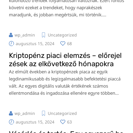
különböző trendek folyamatosan változnak. Ezért fontos
követni ezeket a trendeket, hogy naprakészek
maradjunk, és jobban megértsük, mi történik....
wp_admin
Uncategorized
augusztus 15, 2024
68
Kriptopénz piaci elemzés – előrejel
zések az elkövetkező hónapokra
Az elmúlt években a kriptopénzek piaca az egyik
legdinamikusabb és legizgalmasabb befektetési piaccá
vált. Az egyes digitális valuták értékének számos
ellentmondása és ingadozása ellenére egyre többen...
wp_admin
Uncategorized
augusztus 15, 2024
63