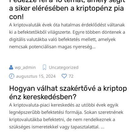
a siker elérésében a kriptopénz pia
con!
A kriptovaluták évek óta hatalmas érdeklődést váltanak
ki a befektetőkből világszerte. Egyre többen döntenek a
digitális valutákba való befektetés mellett, amelyek
nemcsak potenciálisan magas nyereség...
wp_admin
Uncategorized
augusztus 15, 2024
72
Hogyan válhat szakértővé a kriptop
énz kereskedésben?
A kriptovaluta-piaci kereskedés az utóbbi évek egyik
legnépszerűbb befektetési formája. Sokan szeretnének
kriptovalutákba befektetni, de nem rendelkeznek a
szükséges ismeretekkel vagy tapasztalattal. ...