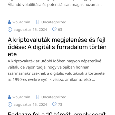
Állandó volatilitása és potenciálisan magas hozama...
wp_admin
Uncategorized
augusztus 15, 2024
63
A kriptovaluták megjelenése és fejl
ődése: A digitális forradalom történ
ete
A kriptovaluták az utóbbi időben nagyon népszerűvé
váltak, de vajon tudja, hogy valójában honnan
származnak? Ezeknek a digitális valutáknak a története
az 1990-es évekre nyúlik vissza, amikor az első ...
wp_admin
Uncategorized
augusztus 15, 2024
73
Fedezze fel a 10 témát, amely segít