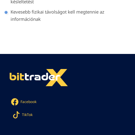
késleltetést
Kevesebb fizikai távolságot kell megtennie az
információnak
Facebook
TikTok