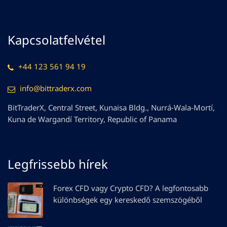
Kapcsolatfelvétel
+44 123 561 94 19
info@bittraderx.com
BitTraderX, Central Street, Kunaisa Bldg., Nurrá-Wala-Mortí,
Kuna de Wargandí Territory, Republic of Panama
Legfrissebb hírek
Forex CFD vagy Crypto CFD? A legfontosabb
különbségek egy kereskedő szemszögéből