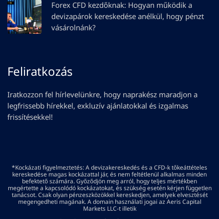
Forex CFD kezdőknak: Hogyan működik a
devizapárok kereskedése anélkül, hogy pénzt
vásárolnánk?
Feliratkozás
Iratkozzon fel hírlevelünkre, hogy naprakész maradjon a
legfrissebb hírekkel, exkluzív ajánlatokkal és izgalmas
frissítésekkel!
*Kockázati figyelmeztetés: A devizakereskedés és a CFD-k tőkeáttételes
kereskedése magas kockázattal jár, és nem feltétlenül alkalmas minden
befektető számára. Győződjön meg arról, hogy teljes mértékben
megértette a kapcsolódó kockázatokat, és szükség esetén kérjen független
tanácsot. Csak olyan pénzeszközökkel kereskedjen, amelyek elvesztését
megengedheti magának. A domain használati jogai az Aeris Capital
Markets LLC-t illetik