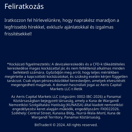
Feliratkozás
Iratkozzon fel hírlevelünkre, hogy naprakész maradjon a
legfrissebb hírekkel, exkluzív ajánlatokkal és izgalmas
frissítésekkel!
*Kockázati figyelmeztetés: A devizakereskedés és a CFD-k tőkeáttételes
kereskedése magas kockázattal jár, és nem feltétlenül alkalmas minden
befektető számára. Győződjön meg arról, hogy teljes mértékben
megértette a kapcsolódó kockázatokat, és szükség esetén kérjen független
tanácsot. Csak olyan pénzeszközökkel kereskedjen, amelyek elvesztését
megengedheti magának. A domain használati jogai az Aeris Capital
Markets LLC-t illetik
Az Aeris Capital Markets LLC (cégszám: 0002-IBC-2026) a Panamai
Köztársaságban bejegyzett társaság, amely a Kuna de Wargandí
Nemzetközi Szolgáltatási Hatóság (KUNAISA) által kiadott nemzetközi
engedélyezési keret alapján működik, engedélyszám: FX0022026.
Székhely: Central Street, Kunaisa Bldg., Nurrá-Wala-Mortí, Kuna de
Wargandí Territory, Panamai Köztársaság.
BitTraderX © 2024. All rights reserved.