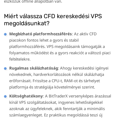
eszközük offline állapotban van.
Miért válassza CFD kereskedési VPS
megoldásunkat?
Megbízható platformhozzáférés
: Az aktív CFD
piacokon fontos lehet a gyors és stabil
platformhozzáférés. VPS megoldásaink támogatják a
folyamatos működést és a gyors reakciót a változó piaci
feltételekre.
Rugalmas skálázhatóság
: Ahogy kereskedési igényei
növekednek, hardverkorlátozások nélkül skálázhatja
erőforrásait. Frissítse a CPU-t, RAM-ot és tárhelyet
platformja és stratégiája követelményei szerint.
Költséghatékony
: A BitTraderX versenyképes árazással
kínál VPS szolgáltatásokat, ingyenes lehetőségekkel
azoknak az ügyfeleknek, akik fenntartják a minimális
számlaegyenleget. Ez praktikus megoldássá teszi új