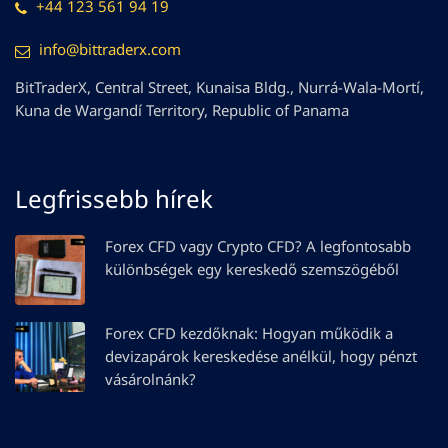
+44 123 561 94 19
info@bittraderx.com
BitTraderX, Central Street, Kunaisa Bldg., Nurrá-Wala-Mortí,
Kuna de Wargandí Territory, Republic of Panama
Legfrissebb hírek
Forex CFD vagy Crypto CFD? A legfontosabb
különbségek egy kereskedő szemszögéből
Forex CFD kezdőknak: Hogyan működik a
devizapárok kereskedése anélkül, hogy pénzt
vásárolnánk?