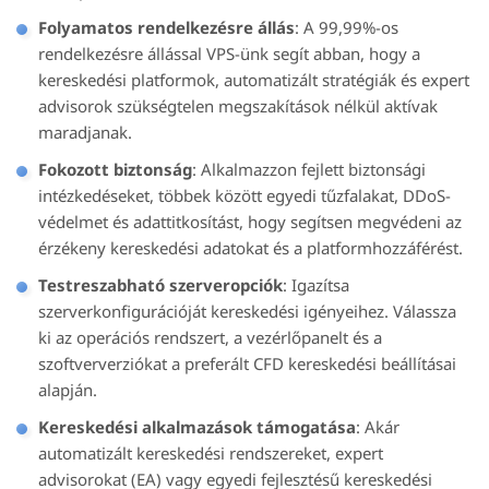
Folyamatos rendelkezésre állás
: A 99,99%-os
rendelkezésre állással VPS-ünk segít abban, hogy a
kereskedési platformok, automatizált stratégiák és expert
advisorok szükségtelen megszakítások nélkül aktívak
maradjanak.
Fokozott biztonság
: Alkalmazzon fejlett biztonsági
intézkedéseket, többek között egyedi tűzfalakat, DDoS-
védelmet és adattitkosítást, hogy segítsen megvédeni az
érzékeny kereskedési adatokat és a platformhozzáférést.
Testreszabható szerveropciók
: Igazítsa
szerverkonfigurációját kereskedési igényeihez. Válassza
ki az operációs rendszert, a vezérlőpanelt és a
szoftververziókat a preferált CFD kereskedési beállításai
alapján.
Kereskedési alkalmazások támogatása
: Akár
automatizált kereskedési rendszereket, expert
advisorokat (EA) vagy egyedi fejlesztésű kereskedési