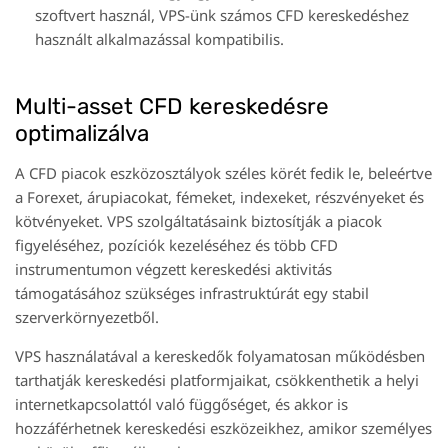
szoftvert használ, VPS-ünk számos CFD kereskedéshez
használt alkalmazással kompatibilis.
Multi-asset CFD kereskedésre
optimalizálva
A CFD piacok eszközosztályok széles körét fedik le, beleértve
a Forexet, árupiacokat, fémeket, indexeket, részvényeket és
kötvényeket. VPS szolgáltatásaink biztosítják a piacok
figyeléséhez, pozíciók kezeléséhez és több CFD
instrumentumon végzett kereskedési aktivitás
támogatásához szükséges infrastruktúrát egy stabil
szerverkörnyezetből.
VPS használatával a kereskedők folyamatosan működésben
tarthatják kereskedési platformjaikat, csökkenthetik a helyi
internetkapcsolattól való függőséget, és akkor is
hozzáférhetnek kereskedési eszközeikhez, amikor személyes