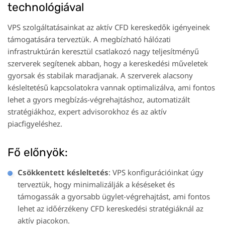
technológiával
VPS szolgáltatásainkat az aktív CFD kereskedők igényeinek
támogatására terveztük. A megbízható hálózati
infrastruktúrán keresztül csatlakozó nagy teljesítményű
szerverek segítenek abban, hogy a kereskedési műveletek
gyorsak és stabilak maradjanak. A szerverek alacsony
késleltetésű kapcsolatokra vannak optimalizálva, ami fontos
lehet a gyors megbízás-végrehajtáshoz, automatizált
stratégiákhoz, expert advisorokhoz és az aktív
piacfigyeléshez.
Fő előnyök:
Csökkentett késleltetés
: VPS konfigurációinkat úgy
terveztük, hogy minimalizálják a késéseket és
támogassák a gyorsabb ügylet-végrehajtást, ami fontos
lehet az időérzékeny CFD kereskedési stratégiáknál az
aktív piacokon.