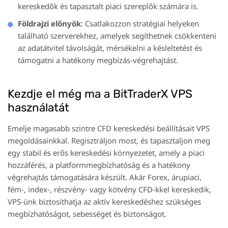
kereskedők és tapasztalt piaci szereplők számára is.
Földrajzi előnyök
: Csatlakozzon stratégiai helyeken
található szerverekhez, amelyek segíthetnek csökkenteni
az adatátvitel távolságát, mérsékelni a késleltetést és
támogatni a hatékony megbízás-végrehajtást.
Kezdje el még ma a BitTraderX VPS
használatát
Emelje magasabb szintre CFD kereskedési beállításait VPS
megoldásainkkal. Regisztráljon most, és tapasztaljon meg
egy stabil és erős kereskedési környezetet, amely a piaci
hozzáférés, a platformmegbízhatóság és a hatékony
végrehajtás támogatására készült. Akár Forex, árupiaci,
fém-, index-, részvény- vagy kötvény CFD-kkel kereskedik,
VPS-ünk biztosíthatja az aktív kereskedéshez szükséges
megbízhatóságot, sebességet és biztonságot.