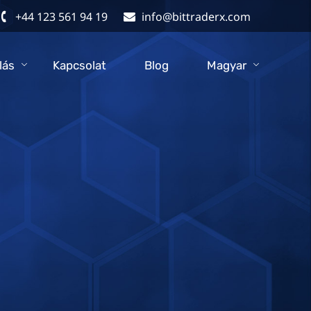
+44 123 561 94 19
info@bittraderx.com
lás
Kapcsolat
Blog
Magyar