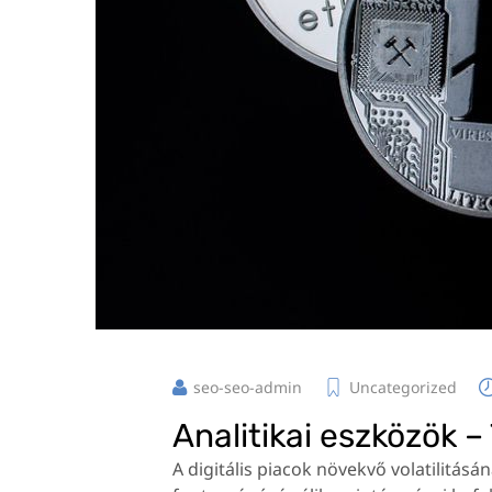
seo-seo-admin
Uncategorized
Analitikai eszközök 
A digitális piacok növekvő volatilitá