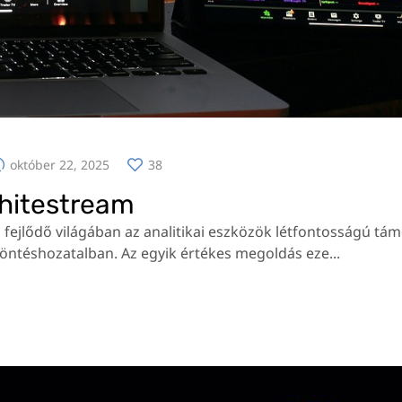
október 22, 2025
38
hitestream
 fejlődő világában az analitikai eszközök létfontosságú tá
öntéshozatalban. Az egyik értékes megoldás eze...