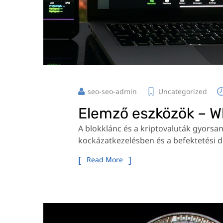
seo-seo-admin
Uncategorized
Elemző eszközök – W
A blokklánc és a kriptovaluták gyorsan
kockázatkezelésben és a befektetési d
Read More