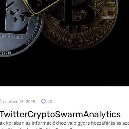
október 15, 2025
40
– TwitterCryptoSwarmAnalytics
sának korában az információkhoz való gyors hozzáférés és 