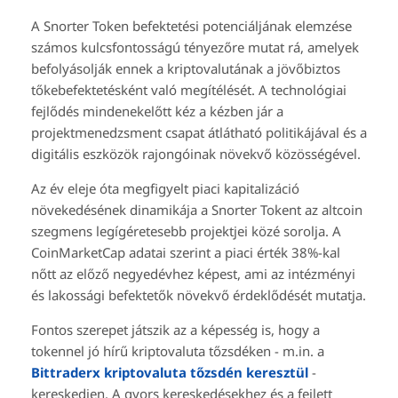
A Snorter Token befektetési potenciáljának elemzése
számos kulcsfontosságú tényezőre mutat rá, amelyek
befolyásolják ennek a kriptovalutának a jövőbiztos
tőkebefektetésként való megítélését. A technológiai
fejlődés mindenekelőtt kéz a kézben jár a
projektmenedzsment csapat átlátható politikájával és a
digitális eszközök rajongóinak növekvő közösségével.
Az év eleje óta megfigyelt piaci kapitalizáció
növekedésének dinamikája a Snorter Tokent az altcoin
szegmens legígéretesebb projektjei közé sorolja. A
CoinMarketCap adatai szerint a piaci érték 38%-kal
nőtt az előző negyedévhez képest, ami az intézményi
és lakossági befektetők növekvő érdeklődését mutatja.
Fontos szerepet játszik az a képesség is, hogy a
tokennel jó hírű kriptovaluta tőzsdéken - m.in. a
Bittraderx kriptovaluta tőzsdén keresztül
-
kereskedjen. A gyors kereskedésekhez és a fejlett