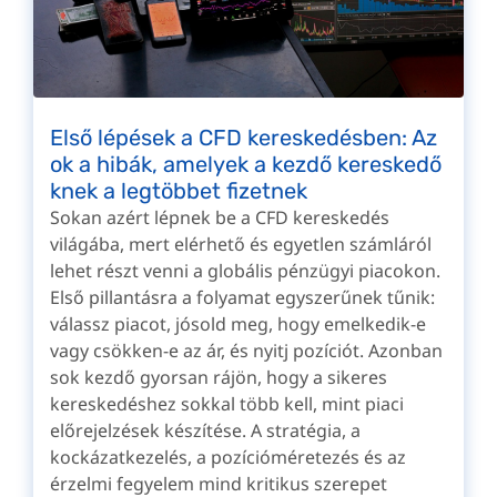
Első lépések a CFD kereskedésben: Az
ok a hibák, amelyek a kezdő kereskedő
knek a legtöbbet fizetnek
Sokan azért lépnek be a CFD kereskedés
világába, mert elérhető és egyetlen számláról
lehet részt venni a globális pénzügyi piacokon.
Első pillantásra a folyamat egyszerűnek tűnik:
válassz piacot, jósold meg, hogy emelkedik-e
vagy csökken-e az ár, és nyitj pozíciót. Azonban
sok kezdő gyorsan rájön, hogy a sikeres
kereskedéshez sokkal több kell, mint piaci
előrejelzések készítése. A stratégia, a
kockázatkezelés, a pozícióméretezés és az
érzelmi fegyelem mind kritikus szerepet