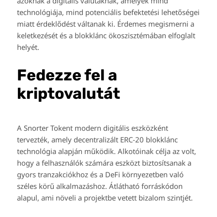
azoknak a digitális valutáknak, amelyek mind
technológiája, mind potenciális befektetési lehetőségei
miatt érdeklődést váltanak ki. Érdemes megismerni a
keletkezését és a blokklánc ökoszisztémában elfoglalt
helyét.
Fedezze fel a
kriptovalutát
A Snorter Tokent modern digitális eszközként
tervezték, amely decentralizált ERC-20 blokklánc
technológia alapján működik. Alkotóinak célja az volt,
hogy a felhasználók számára eszközt biztosítsanak a
gyors tranzakciókhoz és a DeFi környezetben való
széles körű alkalmazáshoz. Átlátható forráskódon
alapul, ami növeli a projektbe vetett bizalom szintjét.