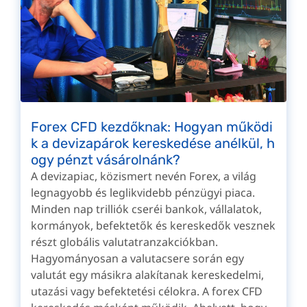
Forex CFD kezdőknak: Hogyan működi
k a devizapárok kereskedése anélkül, h
ogy pénzt vásárolnánk?
A devizapiac, közismert nevén Forex, a világ
legnagyobb és leglikvidebb pénzügyi piaca.
Minden nap trilliók cseréi bankok, vállalatok,
kormányok, befektetők és kereskedők vesznek
részt globális valutatranzakciókban.
Hagyományosan a valutacsere során egy
valutát egy másikra alakítanak kereskedelmi,
utazási vagy befektetési célokra. A forex CFD