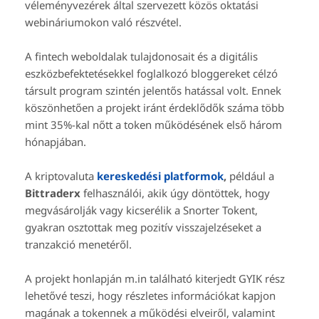
véleményvezérek által szervezett közös oktatási
webináriumokon való részvétel.
A fintech weboldalak tulajdonosait és a digitális
eszközbefektetésekkel foglalkozó bloggereket célzó
társult program szintén jelentős hatással volt. Ennek
köszönhetően a projekt iránt érdeklődők száma több
mint 35%-kal nőtt a token működésének első három
hónapjában.
A kriptovaluta
kereskedési platformok
,
például a
Bittraderx
felhasználói, akik úgy döntöttek, hogy
megvásárolják vagy kicserélik a Snorter Tokent,
gyakran osztottak meg pozitív visszajelzéseket a
tranzakció menetéről.
A projekt honlapján m.in található kiterjedt GYIK rész
lehetővé teszi, hogy részletes információkat kapjon
magának a tokennek a működési elveiről, valamint