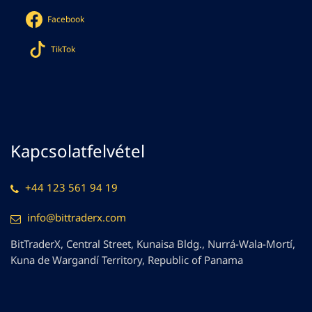
Facebook
TikTok
Kapcsolatfelvétel
+44 123 561 94 19
info@bittraderx.com
BitTraderX, Central Street, Kunaisa Bldg., Nurrá-Wala-Mortí,
Kuna de Wargandí Territory, Republic of Panama