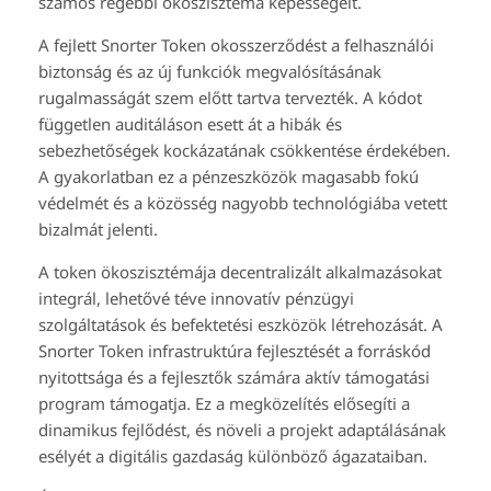
számos régebbi ökoszisztéma képességeit.
A fejlett Snorter Token okosszerződést a felhasználói
biztonság és az új funkciók megvalósításának
rugalmasságát szem előtt tartva tervezték. A kódot
független auditáláson esett át a hibák és
sebezhetőségek kockázatának csökkentése érdekében.
A gyakorlatban ez a pénzeszközök magasabb fokú
védelmét és a közösség nagyobb technológiába vetett
bizalmát jelenti.
A token ökoszisztémája decentralizált alkalmazásokat
integrál, lehetővé téve innovatív pénzügyi
szolgáltatások és befektetési eszközök létrehozását. A
Snorter Token infrastruktúra fejlesztését a forráskód
nyitottsága és a fejlesztők számára aktív támogatási
program támogatja. Ez a megközelítés elősegíti a
dinamikus fejlődést, és növeli a projekt adaptálásának
esélyét a digitális gazdaság különböző ágazataiban.