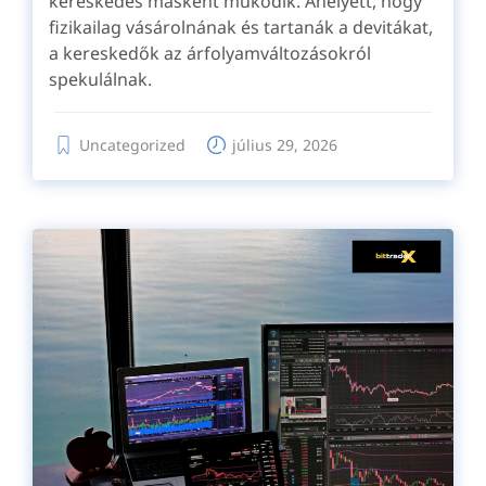
kereskedés másként működik. Ahelyett, hogy
fizikailag vásárolnának és tartanák a devitákat,
a kereskedők az árfolyamváltozásokról
spekulálnak.
Uncategorized
július 29, 2026