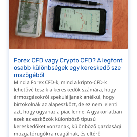
Forex CFD vagy Crypto CFD? A legfont
osabb különbségek egy kereskedő sze
mszögéből
Mind a Forex CFD-k, mind a kripto-CFD-k
lehetővé teszik a kereskedők számára, hogy
ármozgásokról spekuláljanak anélkül, hogy
birtokolnák az alapeszközt, de ez nem jelenti
azt, hogy ugyanaz a piac lenne. A gyakorlatban
ezek az eszközök különböző típusú
kereskedőket vonzanak, különböző gazdasági
mozgatórugókra reagálnak, és eltérő