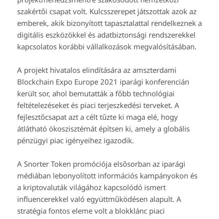
szakértői csapat volt. Kulcsszerepet játszottak azok az
emberek, akik bizonyított tapasztalattal rendelkeznek a
digitális eszközökkel és adatbiztonsági rendszerekkel
kapcsolatos korábbi vállalkozások megvalósításában.
A projekt hivatalos elindítására az amszterdami
Blockchain Expo Europe 2021 iparági konferencián
került sor, ahol bemutatták a főbb technológiai
feltételezéseket és piaci terjeszkedési terveket. A
fejlesztőcsapat azt a célt tűzte ki maga elé, hogy
átlátható ökoszisztémát építsen ki, amely a globális
pénzügyi piac igényeihez igazodik.
A Snorter Token promóciója elsősorban az iparági
médiában lebonyolított információs kampányokon és
a kriptovaluták világához kapcsolódó ismert
influencerekkel való együttműködésen alapult. A
stratégia fontos eleme volt a blokklánc piaci