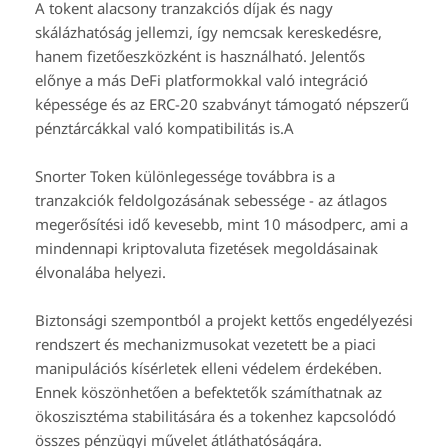
A tokent alacsony tranzakciós díjak és nagy
skálázhatóság jellemzi, így nemcsak kereskedésre,
hanem fizetőeszközként is használható. Jelentős
előnye a más DeFi platformokkal való integráció
képessége és az ERC-20 szabványt támogató népszerű
pénztárcákkal való kompatibilitás is.A
Snorter Token különlegessége továbbra is a
tranzakciók feldolgozásának sebessége - az átlagos
megerősítési idő kevesebb, mint 10 másodperc, ami a
mindennapi kriptovaluta fizetések megoldásainak
élvonalába helyezi.
Biztonsági szempontból a projekt kettős engedélyezési
rendszert és mechanizmusokat vezetett be a piaci
manipulációs kísérletek elleni védelem érdekében.
Ennek köszönhetően a befektetők számíthatnak az
ökoszisztéma stabilitására és a tokenhez kapcsolódó
összes pénzügyi művelet átláthatóságára.