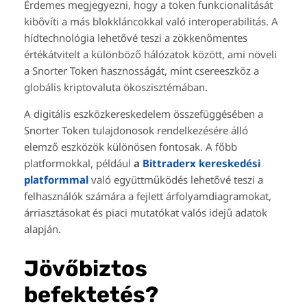
Érdemes megjegyezni, hogy a token funkcionalitását
kibővíti a más blokkláncokkal való interoperabilitás. A
hídtechnológia lehetővé teszi a zökkenőmentes
értékátvitelt a különböző hálózatok között, ami növeli
a Snorter Token hasznosságát, mint csereeszköz a
globális kriptovaluta ökoszisztémában.
A digitális eszközkereskedelem összefüggésében a
Snorter Token tulajdonosok rendelkezésére álló
elemző eszközök különösen fontosak. A főbb
platformokkal, például
a
Bittraderx kereskedési
platformmal
való együttműködés lehetővé teszi a
felhasználók számára a fejlett árfolyamdiagramokat,
árriasztásokat és piaci mutatókat valós idejű adatok
alapján.
Jövőbiztos
befektetés?