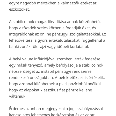
egyre nagyobb mértékben alkalmazzák ezeket az
eszközöket.
A stabilcoinok magas likviditása annak köszönhető,
hogy a tőzsdék széles körben elfogadják őket, és
integrálódnak az online pénzügyi szolgáltatásokkal. Ez
lehetővé teszi a gyors értékátutalásokat, függetlenül a
banki zónák földrajzi vagy időbeli korlátaitól.
A helyi valuta inflációjával szembeni érték fedezése
egy másik tényező, amely befolyásolja a stabilcoinok
népszerűségét az instabil pénzügyi rendszerrel
rendelkező országokban. A befektetők azt is értékelik,
hogy azonnal kiléphetnek a piaci pozícióból anélkül,
hogy az alapokat klasszikus fiat pénzre kellene
váltaniuk.
Érdemes azonban megjegyezni a jogi szabályozással
kapcsolatos lehetséges kockázatokat és az adott