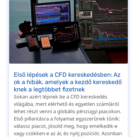
Első lépések a CFD kereskedésben: Az
ok a hibák, amelyek a kezdő kereskedő
knek a legtöbbet fizetnek
Sokan azért lépnek be a CFD kereskedés
világába, mert elérhető és egyetlen számláról
lehet részt venni a globális pénzügyi piacokon.
Első pillantásra a folyamat egyszerűnek tűnik:
válassz piacot, jósold meg, hogy emelkedik-e
vagy csökken-e az ár, és nyitj pozíciót. Azonban