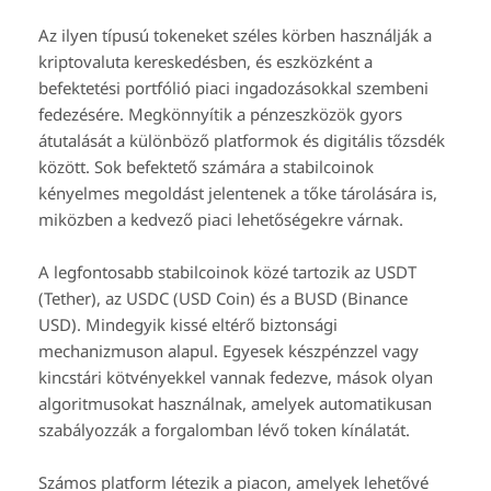
Az ilyen típusú tokeneket széles körben használják a
kriptovaluta kereskedésben, és eszközként a
befektetési portfólió piaci ingadozásokkal szembeni
fedezésére. Megkönnyítik a pénzeszközök gyors
átutalását a különböző platformok és digitális tőzsdék
között. Sok befektető számára a stabilcoinok
kényelmes megoldást jelentenek a tőke tárolására is,
miközben a kedvező piaci lehetőségekre várnak.
A legfontosabb stabilcoinok közé tartozik az USDT
(Tether), az USDC (USD Coin) és a BUSD (Binance
USD). Mindegyik kissé eltérő biztonsági
mechanizmuson alapul. Egyesek készpénzzel vagy
kincstári kötvényekkel vannak fedezve, mások olyan
algoritmusokat használnak, amelyek automatikusan
szabályozzák a forgalomban lévő token kínálatát.
Számos platform létezik a piacon, amelyek lehetővé