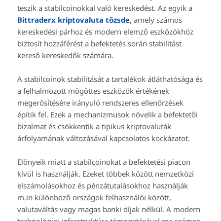
teszik a stabilcoinokkal való kereskedést. Az egyik a
Bittraderx kriptovaluta tőzsde
,
amely számos
kereskedési párhoz és modern elemző eszközökhöz
biztosít hozzáférést a befektetés során stabilitást
kereső kereskedők számára.
A stabilcoinok stabilitását a tartalékok átláthatósága és
a felhalmozott mögöttes eszközök értékének
megerősítésére irányuló rendszeres ellenőrzések
építik fel. Ezek a mechanizmusok növelik a befektetői
bizalmat és csökkentik a tipikus kriptovaluták
árfolyamának változásával kapcsolatos kockázatot.
Előnyeik miatt a stabilcoinokat a befektetési piacon
kívül is használják. Ezeket többek között nemzetközi
elszámolásokhoz és pénzátutalásokhoz használják
m.in különböző országok felhasználói között,
valutaváltás vagy magas banki díjak nélkül. A modern