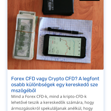
Forex CFD vagy Crypto CFD? A legfont
osabb különbségek egy kereskedő sze
mszögéből
Mind a Forex CFD-k, mind a kripto-CFD-k
lehetővé teszik a kereskedők számára, hogy
ármozgásokról spekuláljanak anélkül, hogy