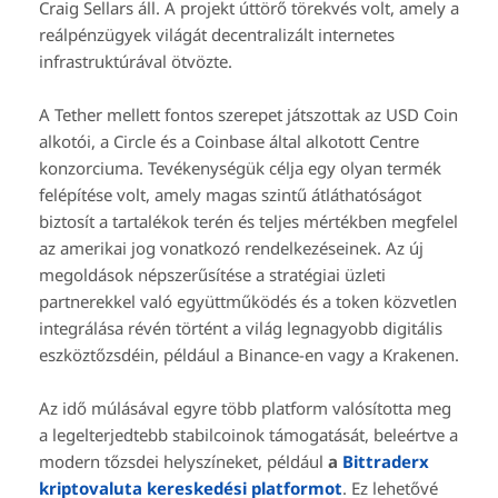
Craig Sellars áll. A projekt úttörő törekvés volt, amely a
reálpénzügyek világát decentralizált internetes
infrastruktúrával ötvözte.
A Tether mellett fontos szerepet játszottak az USD Coin
alkotói, a Circle és a Coinbase által alkotott Centre
konzorciuma. Tevékenységük célja egy olyan termék
felépítése volt, amely magas szintű átláthatóságot
biztosít a tartalékok terén és teljes mértékben megfelel
az amerikai jog vonatkozó rendelkezéseinek. Az új
megoldások népszerűsítése a stratégiai üzleti
partnerekkel való együttműködés és a token közvetlen
integrálása révén történt a világ legnagyobb digitális
eszköztőzsdéin, például a Binance-en vagy a Krakenen.
Az idő múlásával egyre több platform valósította meg
a legelterjedtebb stabilcoinok támogatását, beleértve a
modern tőzsdei helyszíneket, például
a
Bittraderx
kriptovaluta kereskedési platformot
. Ez lehetővé