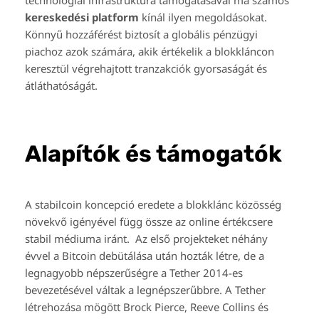
technológiai infrastruktúra támogatásával ma számos
kereskedési platform
kínál ilyen megoldásokat.
Könnyű hozzáférést biztosít a globális pénzügyi
piachoz azok számára, akik értékelik a blokkláncon
keresztül végrehajtott tranzakciók gyorsaságát és
átláthatóságát.
Alapítók és támogatók
A stabilcoin koncepció eredete a blokklánc közösség
növekvő igényével függ össze az online értékcsere
stabil médiuma iránt. Az első projekteket néhány
évvel a Bitcoin debütálása után hozták létre, de a
legnagyobb népszerűségre a Tether 2014-es
bevezetésével váltak a legnépszerűbbre. A Tether
létrehozása mögött Brock Pierce, Reeve Collins és