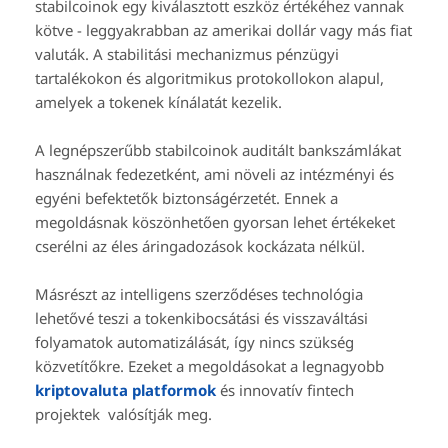
stabilcoinok egy kiválasztott eszköz értékéhez vannak
kötve - leggyakrabban az amerikai dollár vagy más fiat
valuták. A stabilitási mechanizmus pénzügyi
tartalékokon és algoritmikus protokollokon alapul,
amelyek a tokenek kínálatát kezelik.
A legnépszerűbb stabilcoinok auditált bankszámlákat
használnak fedezetként, ami növeli az intézményi és
egyéni befektetők biztonságérzetét. Ennek a
megoldásnak köszönhetően gyorsan lehet értékeket
cserélni az éles áringadozások kockázata nélkül.
Másrészt az intelligens szerződéses technológia
lehetővé teszi a tokenkibocsátási és visszaváltási
folyamatok automatizálását, így nincs szükség
közvetítőkre. Ezeket a megoldásokat a legnagyobb
kriptovaluta platformok
és innovatív fintech
projektek valósítják meg.