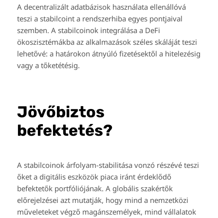
A decentralizált adatbázisok használata ellenállóvá
teszi a stabilcoint a rendszerhiba egyes pontjaival
szemben. A stabilcoinok integrálása a DeFi
ökoszisztémákba az alkalmazások széles skáláját teszi
lehetővé: a határokon átnyúló fizetésektől a hitelezésig
vagy a tőketétésig.
Jövőbiztos
befektetés?
A stabilcoinok árfolyam-stabilitása vonzó részévé teszi
őket a digitális eszközök piaca iránt érdeklődő
befektetők portfóliójának. A globális szakértők
előrejelzései azt mutatják, hogy mind a nemzetközi
műveleteket végző magánszemélyek, mind vállalatok