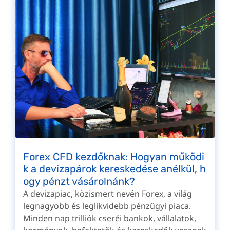
Forex CFD kezdőknak: Hogyan működi
k a devizapárok kereskedése anélkül, h
ogy pénzt vásárolnánk?
A devizapiac, közismert nevén Forex, a világ
legnagyobb és leglikvidebb pénzügyi piaca.
Minden nap trilliók cseréi bankok, vállalatok,