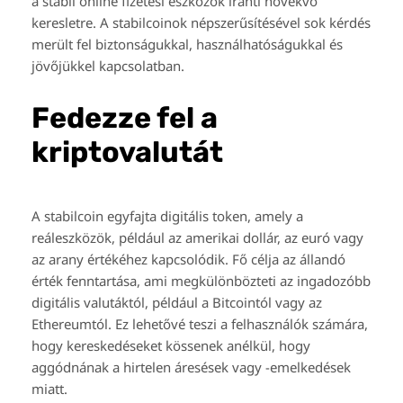
a stabil online fizetési eszközök iránti növekvő
keresletre. A stabilcoinok népszerűsítésével sok kérdés
merült fel biztonságukkal, használhatóságukkal és
jövőjükkel kapcsolatban.
Fedezze fel a
kriptovalutát
A stabilcoin egyfajta digitális token, amely a
reáleszközök, például az amerikai dollár, az euró vagy
az arany értékéhez kapcsolódik. Fő célja az állandó
érték fenntartása, ami megkülönbözteti az ingadozóbb
digitális valutáktól, például a Bitcointól vagy az
Ethereumtól. Ez lehetővé teszi a felhasználók számára,
hogy kereskedéseket kössenek anélkül, hogy
aggódnának a hirtelen áresések vagy -emelkedések
miatt.