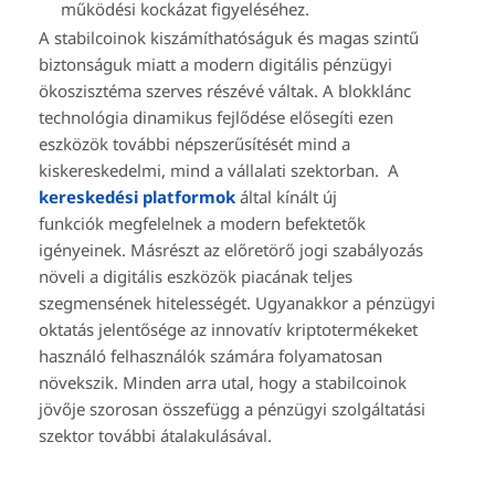
működési kockázat figyeléséhez.
A stabilcoinok kiszámíthatóságuk és magas szintű
biztonságuk miatt a modern digitális pénzügyi
ökoszisztéma szerves részévé váltak. A blokklánc
technológia dinamikus fejlődése elősegíti ezen
eszközök további népszerűsítését mind a
kiskereskedelmi, mind a vállalati szektorban. A
kereskedési platformok
által kínált új
funkciók megfelelnek a modern befektetők
igényeinek. Másrészt az előretörő jogi szabályozás
növeli a digitális eszközök piacának teljes
szegmensének hitelességét. Ugyanakkor a pénzügyi
oktatás jelentősége az innovatív kriptotermékeket
használó felhasználók számára folyamatosan
növekszik. Minden arra utal, hogy a stabilcoinok
jövője szorosan összefügg a pénzügyi szolgáltatási
szektor további átalakulásával.