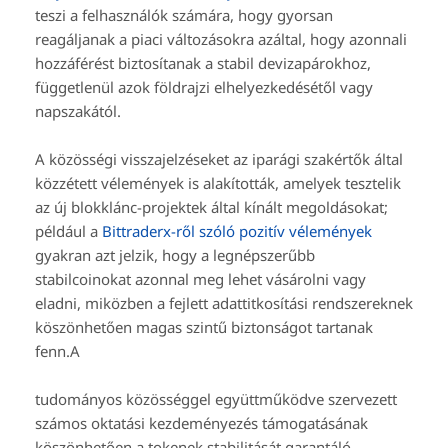
teszi a felhasználók számára, hogy gyorsan
reagáljanak a piaci változásokra azáltal, hogy azonnali
hozzáférést biztosítanak a stabil devizapárokhoz,
függetlenül azok földrajzi elhelyezkedésétől vagy
napszakától.
A közösségi visszajelzéseket az iparági szakértők által
közzétett vélemények is alakították, amelyek tesztelik
az új blokklánc-projektek által kínált megoldásokat;
például a
Bittraderx-ről szóló pozitív vélemények
gyakran azt jelzik, hogy a legnépszerűbb
stabilcoinokat azonnal meg lehet vásárolni vagy
eladni, miközben a fejlett adattitkosítási rendszereknek
köszönhetően magas szintű biztonságot tartanak
fenn.A
tudományos közösséggel együttműködve szervezett
számos oktatási kezdeményezés támogatásának
köszönhetően a tokenek stabilitását garantáló