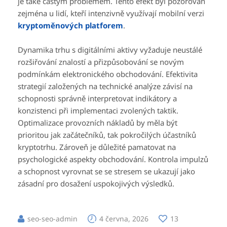
je také častým problémem. Tento efekt byl pozorován
zejména u lidí, kteří intenzivně využívají mobilní verzi
kryptoměnových
platforem
.
Dynamika trhu s digitálními aktivy vyžaduje neustálé
rozšiřování znalostí a přizpůsobování se novým
podmínkám elektronického obchodování. Efektivita
strategií založených na technické analýze závisí na
schopnosti správně interpretovat indikátory a
konzistenci při implementaci zvolených taktik.
Optimalizace provozních nákladů by měla být
prioritou jak začátečníků, tak pokročilých účastníků
kryptotrhu. Zároveň je důležité pamatovat na
psychologické aspekty obchodování. Kontrola impulzů
a schopnost vyrovnat se se stresem se ukazují jako
zásadní pro dosažení uspokojivých výsledků.
seo-seo-admin
4 června, 2026
13