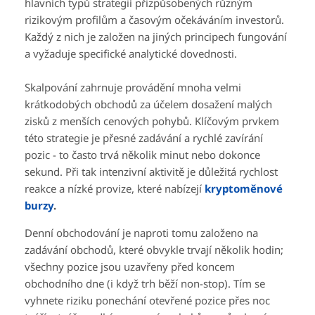
hlavních typů strategií přizpůsobených různým
rizikovým profilům a časovým očekáváním investorů.
Každý z nich je založen na jiných principech fungování
a vyžaduje specifické analytické dovednosti.
Skalpování zahrnuje provádění mnoha velmi
krátkodobých obchodů za účelem dosažení malých
zisků z menších cenových pohybů. Klíčovým prvkem
této strategie je přesné zadávání a rychlé zavírání
pozic - to často trvá několik minut nebo dokonce
sekund. Při tak intenzivní aktivitě je důležitá rychlost
reakce a nízké provize, které nabízejí
kryptoměnové
burzy
.
Denní obchodování je naproti tomu založeno na
zadávání obchodů, které obvykle trvají několik hodin;
všechny pozice jsou uzavřeny před koncem
obchodního dne (i když trh běží non-stop). Tím se
vyhnete riziku ponechání otevřené pozice přes noc