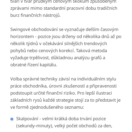
tváří v tvář prudkým cenovým skokům způsobeným
zprávami mimo standardní pracovní dobu tradičních
burz finančních nástrojů.
Swingové obchodování se vyznačuje delším časovým
horizontem - pozice jsou drženy od několika dnů až po
několik týdnů v očekávání silnějších trendových
pohybů nebo cenových korekcí. Taková metoda
vyžaduje trpělivost, důkladnou analýzu grafů a
obratné řízení kapitálu.
Volba správné techniky závisí na individuálním stylu
práce obchodníka, úrovni zkušeností a připravenosti
podstoupit určité finanční riziko. Pro lepší ilustraci
základních rysů každé strategie stojí za to představit je
ve formě zjednodušeného seznamu:
Skalpování - velmi krátká doba trvání pozice
(sekundy-minuty), velký počet obchodů za den,