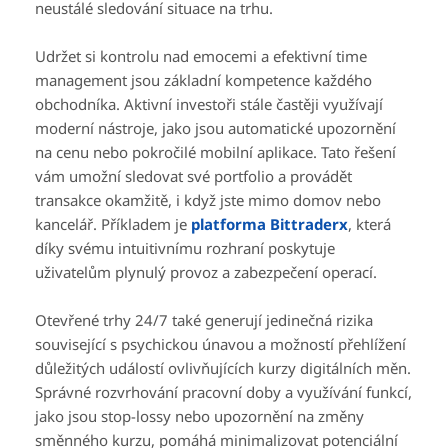
neustálé sledování situace na trhu.
Udržet si kontrolu nad emocemi a efektivní time
management jsou základní kompetence každého
obchodníka. Aktivní investoři stále častěji využívají
moderní nástroje, jako jsou automatické upozornění
na cenu nebo pokročilé mobilní aplikace. Tato řešení
vám umožní sledovat své portfolio a provádět
transakce okamžitě, i když jste mimo domov nebo
kancelář. Příkladem je
platforma Bittraderx
, která
díky svému intuitivnímu rozhraní poskytuje
uživatelům plynulý provoz a zabezpečení operací.
Otevřené trhy 24/7 také generují jedinečná rizika
související s psychickou únavou a možností přehlížení
důležitých událostí ovlivňujících kurzy digitálních měn.
Správné rozvrhování pracovní doby a využívání funkcí,
jako jsou stop-lossy nebo upozornění na změny
směnného kurzu, pomáhá minimalizovat potenciální