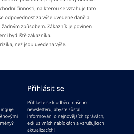
bchodní činnosti, na kterou se vztahuje tato
nese odpovědnost za výše uvedené daně a
 a žádným způsobem. Zákazník je povinen
zemi bydliště zákazníka.
rizika, než jsou uvedena výše.
Přihlásit se
Přihlaste se k odběru našeho
funguje
newsletteru, abyste zůstali
měnovými
informováni o nejnovějších zprávách,
 měny?
exkluzivních nabídkách a vzrušujících
aktualizacích!