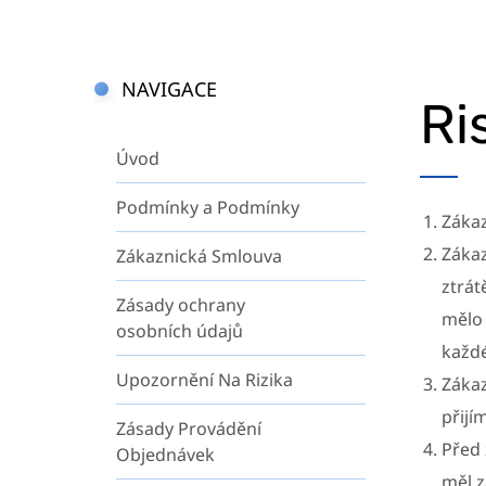
NAVIGACE
Ri
Úvod
Podmínky a Podmínky
Zákaz
Zákaz
Zákaznická Smlouva
ztrát
Zásady ochrany
mělo 
osobních údajů
každé
Upozornění Na Rizika
Zákaz
přijí
Zásady Provádění
Před 
Objednávek
měl z