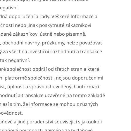
negativní.
dná doporučení a rady. Veškeré Informace a
čnosti nebo jinak poskytnuté zákazníkovi
edané zákazníkovi ústně nebo písemně,
e, obchodní návrhy, průzkumy, nelze považovat
 za všechna investiční rozhodnutí a transakce
 tak negativní.
ré společnost obdrží od třetích stran a které
ní platformě společnosti, nejsou doporučeními
ost, úplnost a správnost uvedených informací.
zhodnutí a transakce uzavřené na tomto základě
ouhlasí s tím, že informace se mohou z různých
povědnost.
ové a jiné poradenství související s jakoukoli
y daňové povinnosti, zejména za ty daňové