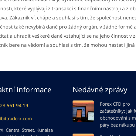
nosti, které vyplývají z transakcí s finančními nástroji a z o
va. Zákazník ví, chápe a souhlasí s tím, že společnost ne
čnost také nevybírá daně pro žádný orgán, v žádné formě
ítat a uhradit veškeré daně vztahující se na jeho činnost v 
ník bere na vědomí a souhlasí s tím, že mohou nastat i jiná 
ktní informace
Nedávné zprávy
Forex CFD pro
23 561 94 19
začátečníky: Jak 
obchodování s 
@bittraderx.com
páry bez nákupu
X, Central Street, Kunaisa