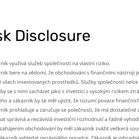
sk Disclosure
ník využívá služeb společnosti na vlastní riziko.
ník bere na vědomí, že obchodování s finančními nástroji j
ě všech investovaných prostředků. Služby společnosti nelze 
by se s nimi zacházet jako s investicí s vysokým rizikem z
ho a zákazník by se měl ujistit, že rozumí povaze finančníc
ník prohlašuje a zaručuje se polečnosti, že má dostatečné 
mat správná a nezávislá investiční rozhodnutí a řádně vyhod
zahájením obchodování by měl zákazník zvážit veškerá souvis
ákazník vyhledat nezávislého poradce. Zákazník je výhradně