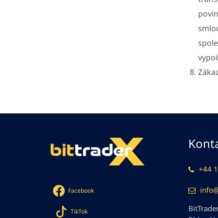
povin
smlou
spole
vypoč
Zákaz
Konta
+44 1
info
Facebook
BitTrader
TikTok