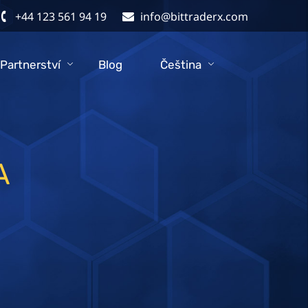
+44 123 561 94 19
info@bittraderx.com
Partnerství
Blog
Čeština
A