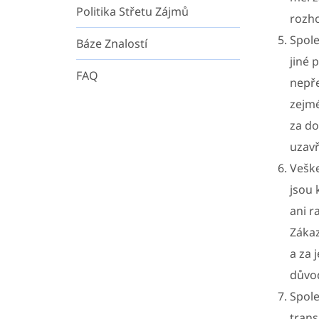
Politika Střetu Zájmů
rozho
Spole
Báze Znalostí
jiné 
FAQ
nepře
zejmé
za do
uzavř
Veške
jsou 
ani r
Zákaz
a za 
důvod
Spole
trans