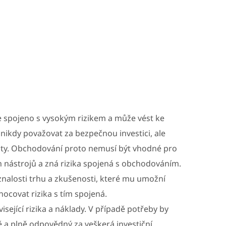
e spojeno s vysokým rizikem a může vést ke
nikdy považovat za bezpečnou investici, ale
tráty. Obchodování proto nemusí být vhodné pro
h nástrojů a zná rizika spojená s obchodováním.
znalosti trhu a zkušenosti, které mu umožní
nocovat rizika s tím spojená.
ející rizika a náklady. V případě potřeby by
 a plně odpovědný za veškerá investiční