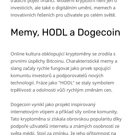
tradiční pojetí financí. Moderní kryptotrh není jen o
investicích, ale také o digitálním umění, memech a
inovativních řešeních pro uživatele po celém světě.
Memy, HODL a Dogecoin
Online kultura obklopující kryptoměny se zrodila s
prvními úspěchy Bitcoinu. Charakteristické memy a
slang začaly rychle fungovat jako prvek spojující
komunitu investorů a podporovatelů nových
technologií. Fráze jako "HODL" se staly symbolem
trpělivosti a odolnosti vůči rychlým změnám cen.
Dogecoin vynikl jako projekt inspirovaný
internetovým vtipem a příklad síly online komunity.
Tato kryptoměna si získala obrovskou popularitu díky
podpoře uživatelů internetu a známých osobností ze
světa médií. Stojí za zmínku, že jeho přítomnost na