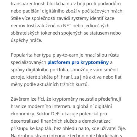
transparentnosti blockchainu v boji proti podvodům
nebo padělání digitálního zboží v počítačových hrách.
Stále více společností zavádí systémy identifikace
nemovitostí založené na NFT nebo jedinečných
sběratelských tokenech spojených se statusem nebo
úspěchy hráče.
Popularita her typu play-to-earn je hnací silou růstu
specializovaných
platforem pro kryptoměny
a
správy digitálního portfolia. Umožňuje vám směnit
zdroje, které získáte při hraní, za jiná aktiva nebo fiat
měny podle aktuálních tržních kurzů.
Závěrem lze říci, že kryptoměny neustále předefinují
hranice moderního internetu a globální digitální
ekonomiky. Sektor DeFi ukazuje potenciál pro
decentralizaci finančních služeb a demokratizaci
přístupu ke kapitálu bez ohledu na to, kde uživatel žije.
Na druhou stranu integrace technologie blockchain s