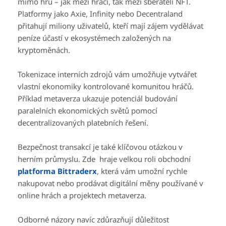
mimo hru – jak mezi hráči, tak mezi sběrateli NFT.
Platformy jako Axie, Infinity nebo Decentraland
přitahují miliony uživatelů, kteří mají zájem vydělávat
peníze účastí v ekosystémech založených na
kryptoměnách.
Tokenizace interních zdrojů vám umožňuje vytvářet
vlastní ekonomiky kontrolované komunitou hráčů.
Příklad metaverza ukazuje potenciál budování
paralelních ekonomických světů pomocí
decentralizovaných platebních řešení.
Bezpečnost transakcí je také klíčovou otázkou v
herním průmyslu. Zde hraje velkou roli obchodní
platforma Bittraderx
, která vám umožní rychle
nakupovat nebo prodávat digitální měny používané v
online hrách a projektech metaverza.
Odborné názory navíc zdůrazňují důležitost