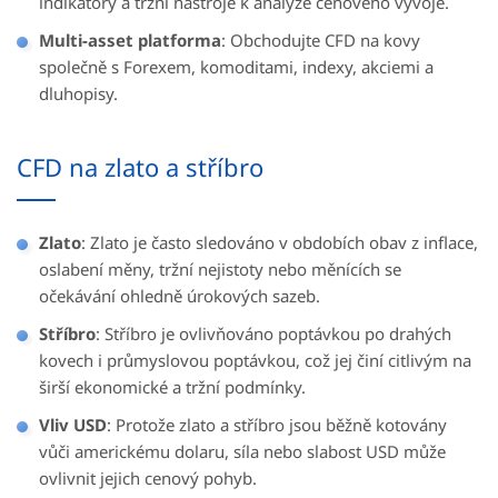
indikátory a tržní nástroje k analýze cenového vývoje.
Multi-asset platforma
: Obchodujte CFD na kovy
společně s Forexem, komoditami, indexy, akciemi a
dluhopisy.
CFD na zlato a stříbro
Zlato
: Zlato je často sledováno v obdobích obav z inflace,
oslabení měny, tržní nejistoty nebo měnících se
očekávání ohledně úrokových sazeb.
Stříbro
: Stříbro je ovlivňováno poptávkou po drahých
kovech i průmyslovou poptávkou, což jej činí citlivým na
širší ekonomické a tržní podmínky.
Vliv USD
: Protože zlato a stříbro jsou běžně kotovány
vůči americkému dolaru, síla nebo slabost USD může
ovlivnit jejich cenový pohyb.