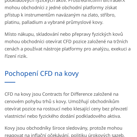
podkladových fyzických aktiv. Prostřednictvím BitTraderX
mohou obchodníci z jedné obchodní platformy získat
přístup k instrumentům navázaným na zlato, stříbro,
platinu, palladium a vybrané průmyslové kovy.
Místo nákupu, skladování nebo přepravy fyzických kovů
mohou obchodníci otevírat CFD pozice založené na tržních
cenách a používat nástroje platformy pro analýzu, exekuci a
řízení rizik.
Pochopení CFD na kovy
CFD na kovy jsou Contracts for Difference založené na
cenovém pohybu trhů s kovy. Umožňují obchodníkům
otevírat pozice na rostoucí nebo klesající ceny bez převzetí
vlastnictví nebo fyzického dodání podkladového aktiva.
Kovy jsou obchodníky široce sledovány, protože mohou
reagovat na inflační očekávání, politiku úrokových sazeb,