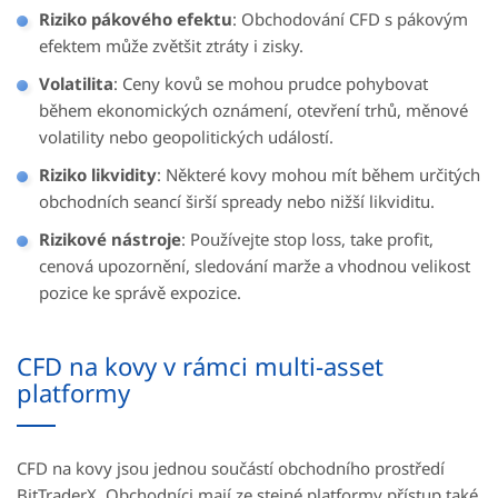
Riziko pákového efektu
: Obchodování CFD s pákovým
efektem může zvětšit ztráty i zisky.
Volatilita
: Ceny kovů se mohou prudce pohybovat
během ekonomických oznámení, otevření trhů, měnové
volatility nebo geopolitických událostí.
Riziko likvidity
: Některé kovy mohou mít během určitých
obchodních seancí širší spready nebo nižší likviditu.
Rizikové nástroje
: Používejte stop loss, take profit,
cenová upozornění, sledování marže a vhodnou velikost
pozice ke správě expozice.
CFD na kovy v rámci multi-asset
platformy
CFD na kovy jsou jednou součástí obchodního prostředí
BitTraderX. Obchodníci mají ze stejné platformy přístup také