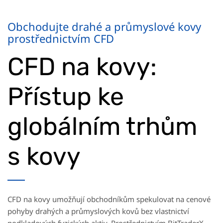
Obchodujte drahé a průmyslové kovy
prostřednictvím CFD
CFD na kovy:
Přístup ke
globálním trhům
s kovy
CFD na kovy umožňují obchodníkům spekulovat na cenové
pohyby drahých a průmyslových kovů bez vlastnictví