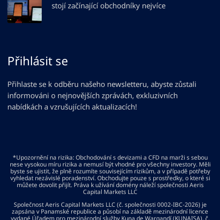
stojí začínající obchodníky nejvíce
Přihlásit se
Přihlaste se k odběru našeho newsletteru, abyste zůstali
informováni o nejnovějších zprávách, exkluzivních
nabídkách a vzrušujících aktualizacích!
*Upozornění na rizika: Obchodování s devizami a CFD na marži s sebou
nese vysokou míru rizika a nemusí být vhodné pro všechny investory. Měli
byste se ujistit, že plně rozumíte souvisejícím rizikům, a v případě potřeby
vyhledat nezávislé poradenství. Obchodujte pouze s prostředky, o které si
můžete dovolit přijít. Práva k užívání domény náleží společnosti Aeris
Capital Markets LLC
Společnost Aeris Capital Markets LLC (č. společnosti 0002-IBC-2026) je
zapsána v Panamské republice a působí na základě mezinárodní licence
vydané Úřadem pro mezinárodní služby Kuna de Wargandí (KUNAISA), č.