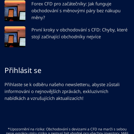
Forex CFD pro začátečníky: Jak funguje
obchodování s měnovými páry bez nákupu
měny?
První kroky v obchodování s CFD: Chyby, které
stojí začínající obchodníky nejvíce
Přihlásit se
Přihlaste se k odběru našeho newsletteru, abyste zůstali
informováni o nejnovějších zprávách, exkluzivních
nabídkách a vzrušujících aktualizacích!
*Upozornění na rizika: Obchodování s devizami a CFD na marži s sebou
nese vysokou míru rizika a nemusí být vhodné pro všechny investory. Měli