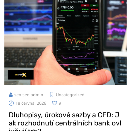
seo-seo-admin
Uncategorized
18 června, 2026
9
Dluhopisy, úrokové sazby a CFD: J
ak rozhodnutí centrálních bank ovl