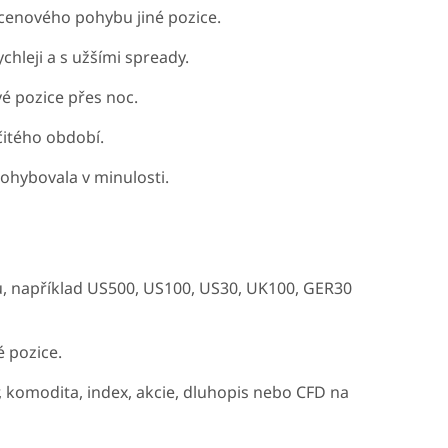
 cenového pohybu jiné pozice.
chleji a s užšími spready.
vé pozice přes noc.
itého období.
ohybovala v minulosti.
 například US500, US100, US30, UK100, GER30
 pozice.
 komodita, index, akcie, dluhopis nebo CFD na