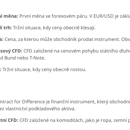
ní měna:
První měna ve forexovém páru. V EUR/USD je zák
 trh:
Tržní situace, kdy ceny obecně klesají.
a:
Cena, za kterou může obchodník prodat instrument. Obvyk
sový CFD:
CFD založené na cenovém pohybu státního dluh
ad Bund nebo T-Note.
:
Tržní situace, kdy ceny obecně rostou.
tract for Difference je finanční instrument, který obcho
ez vlastnictví podkladového aktiva.
tní CFD:
CFD založené na komoditách, jako je ropa, zemní ply