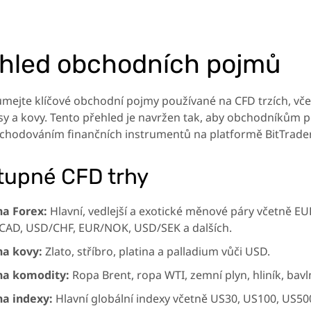
hled obchodních pojmů
mejte klíčové obchodní pojmy používané na CFD trzích, včet
sy a kovy. Tento přehled je navržen tak, aby obchodníkům 
chodováním finančních instrumentů na platformě BitTrade
tupné CFD trhy
na Forex:
Hlavní, vedlejší a exotické měnové páry včetně 
CAD, USD/CHF, EUR/NOK, USD/SEK a dalších.
na kovy:
Zlato, stříbro, platina a palladium vůči USD.
na komodity:
Ropa Brent, ropa WTI, zemní plyn, hliník, bavl
na indexy:
Hlavní globální indexy včetně US30, US100, US5