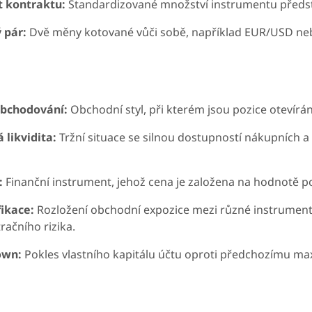
t kontraktu:
Standardizované množství instrumentu před
 pár:
Dvě měny kotované vůči sobě, například EUR/USD ne
obchodování:
Obchodní styl, při kterém jsou pozice otevírá
 likvidita:
Tržní situace se silnou dostupností nákupních a
:
Finanční instrument, jehož cena je založena na hodnotě po
fikace:
Rozložení obchodní expozice mezi různé instrumenty
račního rizika.
own:
Pokles vlastního kapitálu účtu oproti předchozímu ma