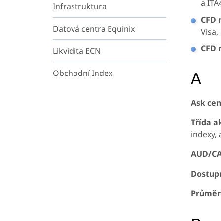
a ITA
Infrastruktura
CFD 
Datová centra Equinix
Visa,
CFD 
Likvidita ECN
Obchodní Index
A
Ask cen
Třída ak
indexy, 
AUD/CA
Dostup
Průměr