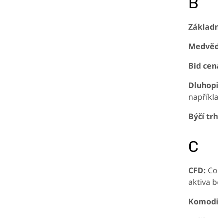
B
Základ
Medvědí
Bid cen
Dluhopi
napříkl
Býčí trh
C
CFD:
Con
aktiva b
Komodi