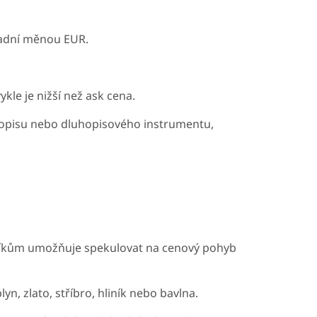
ladní měnou EUR.
le je nižší než ask cena.
opisu nebo dluhopisového instrumentu,
dníkům umožňuje spekulovat na cenový pohyb
n, zlato, stříbro, hliník nebo bavlna.