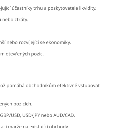
ící účastníky trhu a poskytovatele likvidity.
 nebo ztráty.
í nebo rozvíjející se ekonomiky.
ím otevřených pozic.
 což pomáhá obchodníkům efektivně vstupovat
ených pozicích.
, GBP/USD, USD/JPY nebo AUD/CAD.
aci marže na existující obchody.