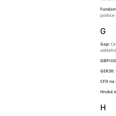
Fundam
politice
G
Gap:
Cen
viditeln
GBP/US
GER30:
CFD na 
Hrubá e
H