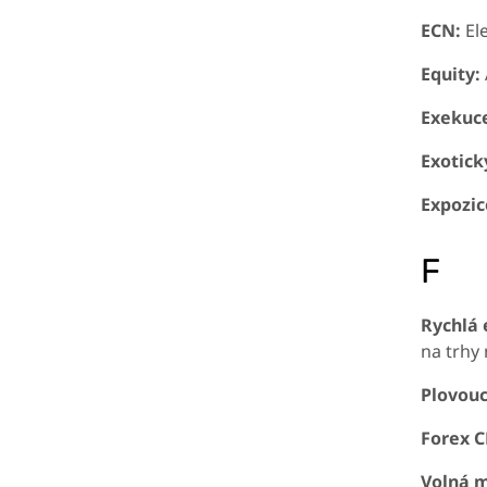
ECN:
Ele
Equity:
Exekuc
Exotick
Expozic
F
Rychlá 
na trhy 
Plovouc
Forex C
Volná 