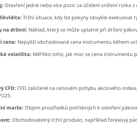
g:
Otevření jedné nebo více pozic za účelem snížení rizika z
likvidita:
Tržní situace, kdy lze pokyny obvykle exekuovat ry
 na držení:
Náklad, který se může uplatnit při držení páko
í cena:
Nejvyšší obchodovaná cena instrumentu během urč
ká volatilita:
Měřítko toho, jak moc se cena instrumentu p
ý CFD:
CFD založené na cenovém pohybu akciového indexu,
P225.
ní marže:
Objem prostředků potřebných k otevření pákové
ment:
Obchodovatelný tržní produkt, například forexový pár,