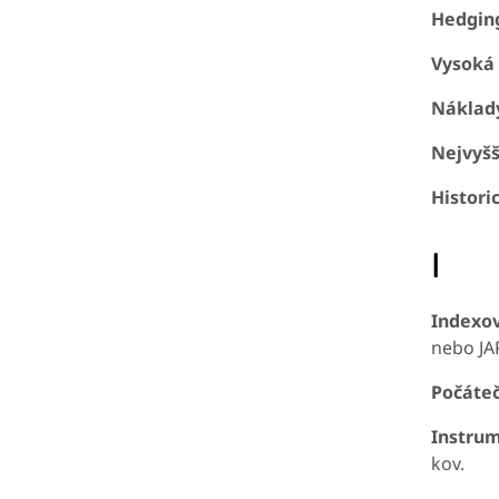
Hedgin
Vysoká 
Náklady
Nejvyšš
Historic
I
Indexov
nebo JA
Počáteč
Instru
kov.