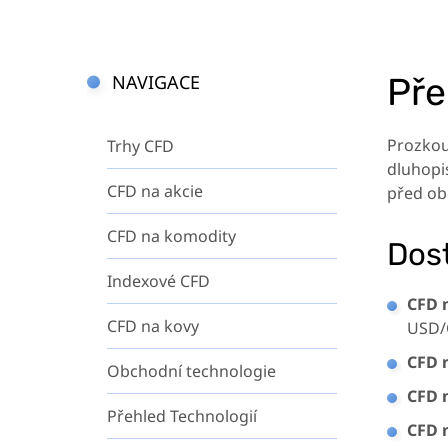
NAVIGACE
Pře
Prozkou
Trhy CFD
dluhopi
CFD na akcie
před ob
CFD na komodity
Dos
Indexové CFD
CFD 
CFD na kovy
USD/
CFD 
Obchodní technologie
CFD 
Přehled Technologií
CFD 