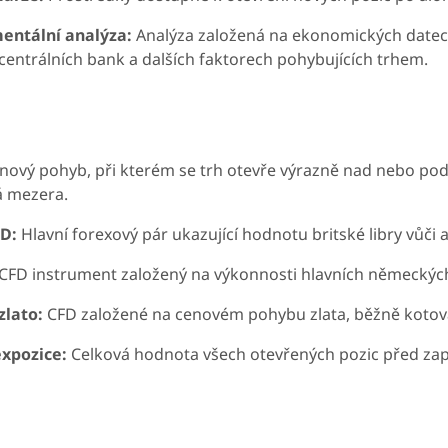
entální analýza:
Analýza založená na ekonomických datec
 centrálních bank a dalších faktorech pohybujících trhem.
ový pohyb, při kterém se trh otevře výrazně nad nebo pod
á mezera.
D:
Hlavní forexový pár ukazující hodnotu britské libry vůči
CFD instrument založený na výkonnosti hlavních německých
zlato:
CFD založené na cenovém pohybu zlata, běžně kotov
xpozice:
Celková hodnota všech otevřených pozic před zapo