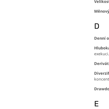
Velikos
Měnový
D
Denní 
Hluboká
exekuci.
Derivát
Diverzi
koncent
Drawd
E