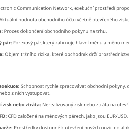
ctronic Communication Network, exekuční prostředí propojuj
Aktuální hodnota obchodního účtu včetně otevřeného zisku
e:
Proces dokončení obchodního pokynu na trhu.
ý pár:
Forexový pár, který zahrnuje hlavní měnu a měnu menš
e:
Objem tržního rizika, které obchodník drží prostřednictv
exekuce:
Schopnost rychle zpracovávat obchodní pokyny,
nebo z nich vystupovat.
í zisk nebo ztráta:
Nerealizovaný zisk nebo ztráta na otevř
FD:
CFD založené na měnových párech, jako jsou EUR/USD
marže:
Prostředky dostupné k otevření nových pozic po alok