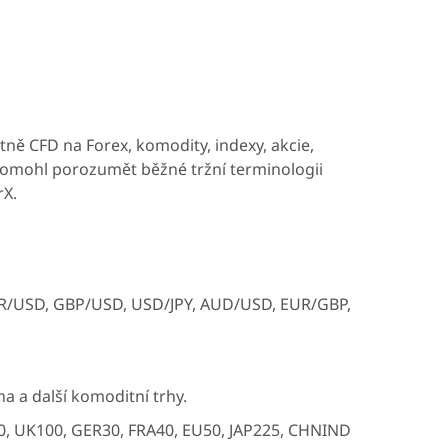
ně CFD na Forex, komodity, indexy, akcie,
pomohl porozumět běžné tržní terminologii
rX.
EUR/USD, GBP/USD, USD/JPY, AUD/USD, EUR/GBP,
na a další komoditní trhy.
00, UK100, GER30, FRA40, EU50, JAP225, CHNIND