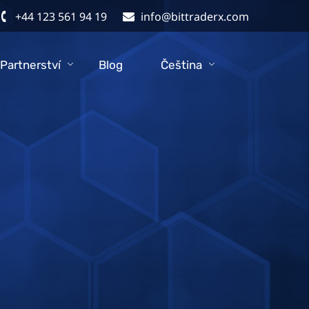
+44 123 561 94 19
info@bittraderx.com
Partnerství
Blog
Čeština