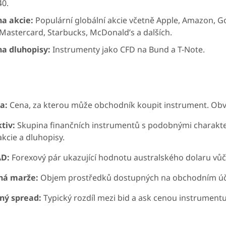
40.
na akcie:
Populární globální akcie včetně Apple, Amazon, Goog
 Mastercard, Starbucks, McDonald’s a dalších.
na dluhopisy:
Instrumenty jako CFD na Bund a T-Note.
a:
Cena, za kterou může obchodník koupit instrument. Obvyk
tiv:
Skupina finančních instrumentů s podobnými charakter
akcie a dluhopisy.
D:
Forexový pár ukazující hodnotu australského dolaru vů
ná marže:
Objem prostředků dostupných na obchodním účtu
ný spread:
Typický rozdíl mezi bid a ask cenou instrumentu