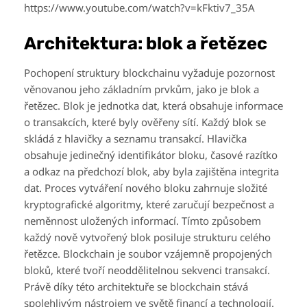
https://www.youtube.com/watch?v=kFktiv7_35A
Architektura: blok a řetězec
Pochopení struktury blockchainu vyžaduje pozornost
věnovanou jeho základním prvkům, jako je blok a
řetězec. Blok je jednotka dat, která obsahuje informace
o transakcích, které byly ověřeny sítí. Každý blok se
skládá z hlavičky a seznamu transakcí. Hlavička
obsahuje jedinečný identifikátor bloku, časové razítko
a odkaz na předchozí blok, aby byla zajištěna integrita
dat. Proces vytváření nového bloku zahrnuje složité
kryptografické algoritmy, které zaručují bezpečnost a
neměnnost uložených informací. Tímto způsobem
každý nově vytvořený blok posiluje strukturu celého
řetězce. Blockchain je soubor vzájemně propojených
bloků, které tvoří neoddělitelnou sekvenci transakcí.
Právě díky této architektuře se blockchain stává
spolehlivým nástrojem ve světě financí a technologií.