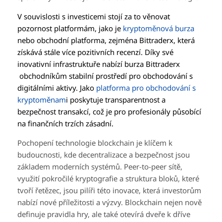
V souvislosti s investicemi stojí za to věnovat
pozornost platformám, jako je
kryptoměnová burza
nebo obchodní platforma, zejména Bittraderx, která
získává stále více pozitivních recenzí. Díky své
inovativní infrastruktuře nabízí burza Bittraderx
obchodníkům stabilní prostředí pro obchodování s
digitálními aktivy. Jako
platforma pro obchodování s
kryptoměnam
i poskytuje transparentnost a
bezpečnost transakcí, což je pro profesionály působící
na finančních trzích zásadní.
Pochopení technologie blockchain je klíčem k
budoucnosti, kde decentralizace a bezpečnost jsou
základem moderních systémů. Peer-to-peer sítě,
využití pokročilé kryptografie a struktura bloků, které
tvoří řetězec, jsou pilíři této inovace, která investorům
nabízí nové příležitosti a výzvy. Blockchain nejen nově
definuje pravidla hry, ale také otevírá dveře k dříve