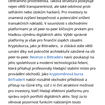
centrálního prostředníka. Taková struktura poskytuje
nejen větší transparentnost, ale také odolnost proti
selháním nebo útokům hackerů. Pro investory to
znamená zvýšení bezpečnosti a potenciální snížení
transakčních nákladů. V souvislosti s obchodními
platformami je síť peer-to-peer klíčovým prvkem pro
hladkou výměnu digitálních aktiv. Výběr správné
platformy je však pro finanční úspěch zásadní.
Kryptoburza, jako je Bittraderx, si získává stále větší
uznání díky své pokročilé architektuře založené na síti
peer-to-peer.
Recenze o Bittraderx
navíc poukazují na
jeho spolehlivost a moderní technologická řešení,
která přitahují profesionály hledající stabilní místo pro
provádění obchodů. Jako
kryptoměnová burza
BitTraderX
nabízí rozsáhlé obchodní příležitosti a
přístup na různé trhy, což z ní činí atraktivní možnost
pro investory, kteří hledají efektivní platformu pro
správu svých portfolií digitálních aktiv. Stojí za to
věnovat pozornost funkcím nabízeným touto