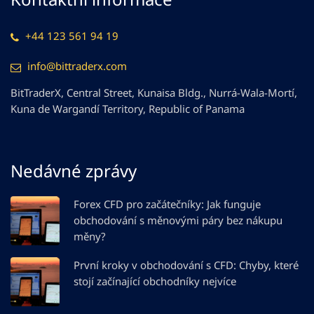
+44 123 561 94 19
info@bittraderx.com
BitTraderX, Central Street, Kunaisa Bldg., Nurrá-Wala-Mortí,
Kuna de Wargandí Territory, Republic of Panama
Nedávné zprávy
Forex CFD pro začátečníky: Jak funguje
obchodování s měnovými páry bez nákupu
měny?
První kroky v obchodování s CFD: Chyby, které
stojí začínající obchodníky nejvíce