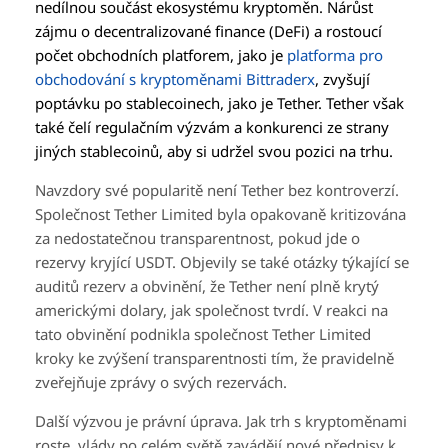
nedílnou součást ekosystému kryptoměn. Nárůst
zájmu o decentralizované finance (DeFi) a rostoucí
počet obchodních platforem, jako je
platforma pro
obchodování s kryptoměnami Bittraderx
, zvyšují
poptávku po stablecoinech, jako je Tether. Tether však
také čelí regulačním výzvám a konkurenci ze strany
jiných stablecoinů, aby si udržel svou pozici na trhu.
Navzdory své popularitě není Tether bez kontroverzí.
Společnost Tether Limited byla opakovaně kritizována
za nedostatečnou transparentnost, pokud jde o
rezervy kryjící USDT. Objevily se také otázky týkající se
auditů rezerv a obvinění, že Tether není plně krytý
americkými dolary, jak společnost tvrdí. V reakci na
tato obvinění podnikla společnost Tether Limited
kroky ke zvýšení transparentnosti tím, že pravidelně
zveřejňuje zprávy o svých rezervách.
Další výzvou je právní úprava. Jak trh s kryptoměnami
roste, vlády po celém světě zavádějí nové předpisy k