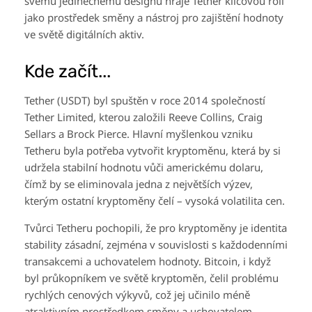
svému jedinečnému designu hraje Tether klíčovou roli
jako prostředek směny a nástroj pro zajištění hodnoty
ve světě digitálních aktiv.
Kde začít...
Tether (USDT) byl spuštěn v roce 2014 společností
Tether Limited, kterou založili Reeve Collins, Craig
Sellars a Brock Pierce. Hlavní myšlenkou vzniku
Tetheru byla potřeba vytvořit kryptoměnu, která by si
udržela stabilní hodnotu vůči americkému dolaru,
čímž by se eliminovala jedna z největších výzev,
kterým ostatní kryptoměny čelí – vysoká volatilita cen.
Tvůrci Tetheru pochopili, že pro kryptoměny je identita
stability zásadní, zejména v souvislosti s každodenními
transakcemi a uchovatelem hodnoty. Bitcoin, i když
byl průkopníkem ve světě kryptoměn, čelil problému
rychlých cenových výkyvů, což jej učinilo méně
atraktivním prostředkem směny a uchovatelem