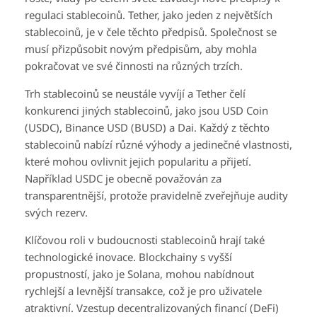
regulaci stablecoinů. Tether, jako jeden z největších
stablecoinů, je v čele těchto předpisů. Společnost se
musí přizpůsobit novým předpisům, aby mohla
pokračovat ve své činnosti na různých trzích.
Trh stablecoinů se neustále vyvíjí a Tether čelí
konkurenci jiných stablecoinů, jako jsou USD Coin
(USDC), Binance USD (BUSD) a Dai. Každý z těchto
stablecoinů nabízí různé výhody a jedinečné vlastnosti,
které mohou ovlivnit jejich popularitu a přijetí.
Například USDC je obecně považován za
transparentnější, protože pravidelně zveřejňuje audity
svých rezerv.
Klíčovou roli v budoucnosti stablecoinů hrají také
technologické inovace. Blockchainy s vyšší
propustností, jako je Solana, mohou nabídnout
rychlejší a levnější transakce, což je pro uživatele
atraktivní. Vzestup decentralizovaných financí (DeFi)