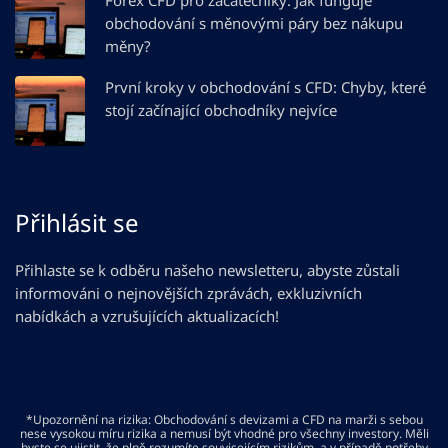
obchodování s měnovými páry bez nákupu
měny?
První kroky v obchodování s CFD: Chyby, které
stojí začínající obchodníky nejvíce
Přihlásit se
Přihlaste se k odběru našeho newsletteru, abyste zůstali
informováni o nejnovějších zprávách, exkluzivních
nabídkách a vzrušujících aktualizacích!
*Upozornění na rizika: Obchodování s devizami a CFD na marži s sebou
nese vysokou míru rizika a nemusí být vhodné pro všechny investory. Měli
byste se ujistit, že plně rozumíte souvisejícím rizikům, a v případě potřeby