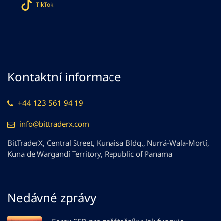
TikTok
Kontaktní informace
+44 123 561 94 19
info@bittraderx.com
BitTraderX, Central Street, Kunaisa Bldg., Nurrá-Wala-Mortí,
Kuna de Wargandí Territory, Republic of Panama
Nedávné zprávy
Forex CFD pro začátečníky: Jak funguje