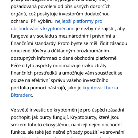
požadovaná povolení od příslušných dozorčích
orgánů, což poskytuje investorům dodatečnou
ochranu. Při výběru
nejlepší platformy pro
obchodování s kryptoměnami
je nezbytné zajistit, aby
fungovala v souladu s mezinárodními právními a
finančními standardy. Proto byste se měli řídit zásadou
omezené důvěry a důkladným prozkoumáním
dostupných informací o dané obchodní platformě.
Péče o tyto aspekty minimalizuje riziko ztráty
finančních prostředků a umožňuje vám soustředit se
pouze na efektivní správu vašeho investičního
portfolia pomocí nástrojů, jako je
kryptovací burza
Bittraderx
.
Ve světě investic do kryptoměn je pro úspěch zásadní
pochopit, jak burzy fungují. Kryptoburzy, které jsou
srdcem tohoto ekosystému, nabízejí nejen obchodní
funkce, ale také jedinečné případy použití ve srovnání