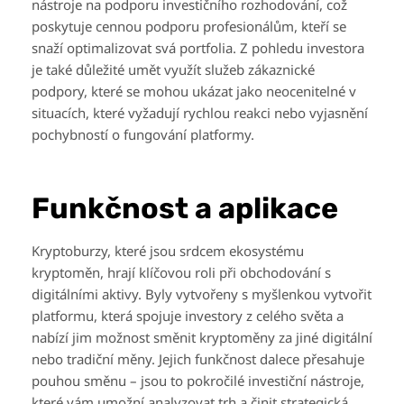
nástroje na podporu investičního rozhodování, což
poskytuje cennou podporu profesionálům, kteří se
snaží optimalizovat svá portfolia. Z pohledu investora
je také důležité umět využít služeb zákaznické
podpory, které se mohou ukázat jako neocenitelné v
situacích, které vyžadují rychlou reakci nebo vyjasnění
pochybností o fungování platformy.
Funkčnost a aplikace
Kryptoburzy, které jsou srdcem ekosystému
kryptoměn, hrají klíčovou roli při obchodování s
digitálními aktivy. Byly vytvořeny s myšlenkou vytvořit
platformu, která spojuje investory z celého světa a
nabízí jim možnost směnit kryptoměny za jiné digitální
nebo tradiční měny. Jejich funkčnost dalece přesahuje
pouhou směnu – jsou to pokročilé investiční nástroje,
které vám umožní analyzovat trh a činit strategická