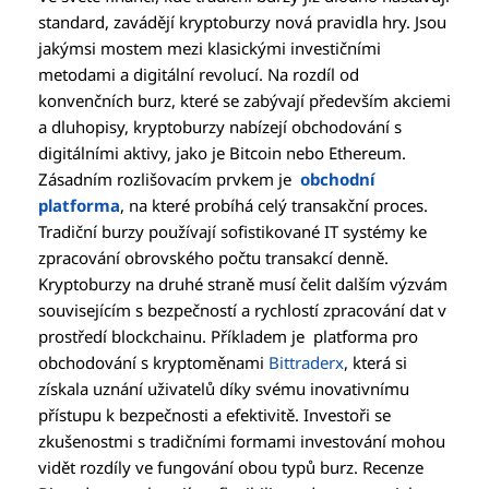
standard, zavádějí kryptoburzy nová pravidla hry. Jsou
jakýmsi mostem mezi klasickými investičními
metodami a digitální revolucí. Na rozdíl od
konvenčních burz, které se zabývají především akciemi
a dluhopisy, kryptoburzy nabízejí obchodování s
digitálními aktivy, jako je Bitcoin nebo Ethereum.
Zásadním rozlišovacím prvkem je
obchodní
platforma
, na které probíhá celý transakční proces.
Tradiční burzy používají sofistikované IT systémy ke
zpracování obrovského počtu transakcí denně.
Kryptoburzy na druhé straně musí čelit dalším výzvám
souvisejícím s bezpečností a rychlostí zpracování dat v
prostředí blockchainu. Příkladem je platforma pro
obchodování s kryptoměnami
Bittraderx
, která si
získala uznání uživatelů díky svému inovativnímu
přístupu k bezpečnosti a efektivitě. Investoři se
zkušenostmi s tradičními formami investování mohou
vidět rozdíly ve fungování obou typů burz. Recenze