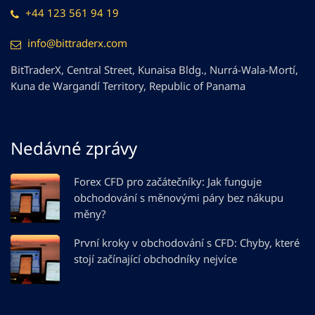
+44 123 561 94 19
info@bittraderx.com
BitTraderX, Central Street, Kunaisa Bldg., Nurrá-Wala-Mortí,
Kuna de Wargandí Territory, Republic of Panama
Nedávné zprávy
Forex CFD pro začátečníky: Jak funguje
obchodování s měnovými páry bez nákupu
měny?
První kroky v obchodování s CFD: Chyby, které
stojí začínající obchodníky nejvíce