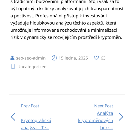
s tradičními burzovními platformami. Stojí však za to
být opatrný a kriticky analyzovat jejich transparentnost
a poctivost. Profesionální přístup k investování
vyžaduje hloubkovou analýzu těchto aspektů, která
umožňuje informované rozhodování a minimalizaci
rizik v dynamicky se rozvíjejícím prostředí kryptoměn.
seo-seo-admin
15 ledna, 2025
63
Uncategorized
Prev Post
Next Post
Analýza
Kryptografická
kryptoměnových
analýza – Te...
burz...