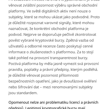
věnovat zvláštní pozornost výběru správné obchodní
platformy. Ve světě digitálních aktiv není nouze o
subjekty, které se mohou ukázat jako podvodné. Proto
je důležité rozpoznat varovné signály, které mohou
naznačovat, že konkrétní obchodní platforma je
podvod. Nejprve se doporučuje pečlivě zkontrolovat
pověst vybrané kryptovské burzy. Zpětná vazba od
uživatelů a odborné recenze často poskytují cenné
informace o zkušenostech s platformou. Za to stojí
také pohled na provozní transparentnost burzy.
Poctivá platforma by měla jasně vymezit svá provozní
pravidla, poplatky a právní předpisy, kterým podléhá.
Je důležité věnovat pozornost přítomnosti
bezpečnostních opatření, jako je dvoufázové ověření
nebo šifrování dat – mezi renomovanými subjekty
jsou standardem.
Opomenout nelze ani problematiku licencí a právních
předpisů. Legitimní kryptografické burzy mají