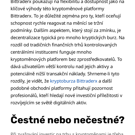
Bittraderx poukazují na flexibilitu a dostupnost jako na
klíčové výhody této kryptoměnové platformy
Bittraderx. To je důležité zejména pro ty, kteří oceňují
schopnost rychle reagovat na měnící se tržní
podmínky. Dalším aspektem, který stojí za zmínku, je
decentralizace typická pro mnoho kryptických burz. Na
rozdíl od tradičních finančních trhů kontrolovaných
centrálními institucemi funguje mnoho
kryptoměnových platforem bez zprostředkovatelů. To
dává uživatelům větší kontrolu nad jejich aktivy a
potenciálně nižší transakční náklady. Shrneme-li tyto
rozdíly, je vidět, že
kryptoburza Bittraderx
a další
podobné obchodní platformy přitahují pozornost
profesionálů, kteří hledají nové investiční příležitosti v
rozvíjejícím se světě digitálních aktiv.
Čestné nebo nečestné?
Při zvažování investic na trhu s kryptoměnami je třeba