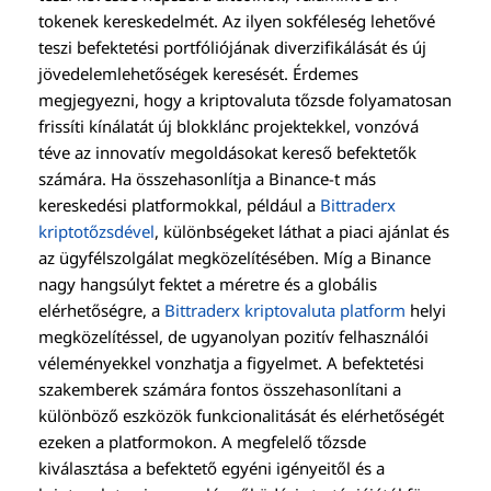
tokenek kereskedelmét. Az ilyen sokféleség lehetővé
teszi befektetési portfóliójának diverzifikálását és új
jövedelemlehetőségek keresését. Érdemes
megjegyezni, hogy a kriptovaluta tőzsde folyamatosan
frissíti kínálatát új blokklánc projektekkel, vonzóvá
téve az innovatív megoldásokat kereső befektetők
számára. Ha összehasonlítja a Binance-t más
kereskedési platformokkal, például a
Bittraderx
kriptotőzsdével
, különbségeket láthat a piaci ajánlat és
az ügyfélszolgálat megközelítésében. Míg a Binance
nagy hangsúlyt fektet a méretre és a globális
elérhetőségre, a
Bittraderx kriptovaluta platform
helyi
megközelítéssel, de ugyanolyan pozitív felhasználói
véleményekkel vonzhatja a figyelmet. A befektetési
szakemberek számára fontos összehasonlítani a
különböző eszközök funkcionalitását és elérhetőségét
ezeken a platformokon. A megfelelő tőzsde
kiválasztása a befektető egyéni igényeitől és a