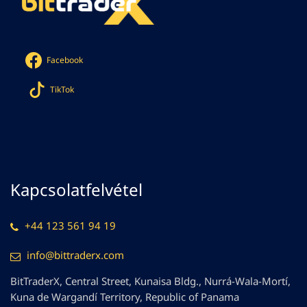
Facebook
TikTok
Kapcsolatfelvétel
+44 123 561 94 19
info@bittraderx.com
BitTraderX, Central Street, Kunaisa Bldg., Nurrá-Wala-Mortí,
Kuna de Wargandí Territory, Republic of Panama