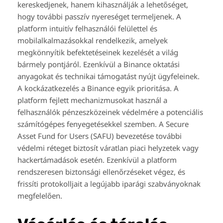
kereskedjenek, hanem kihasználják a lehetőséget,
hogy további passzív nyereséget termeljenek. A
platform intuitív felhasználói felülettel és
mobilalkalmazásokkal rendelkezik, amelyek
megkönnyítik befektetéseinek kezelését a világ
bármely pontjáról. Ezenkívül a Binance oktatási
anyagokat és technikai támogatást nyújt ügyfeleinek.
A kockázatkezelés a Binance egyik prioritása. A
platform fejlett mechanizmusokat használ a
felhasználók pénzeszközeinek védelmére a potenciális
számítógépes fenyegetésekkel szemben. A Secure
Asset Fund for Users (SAFU) bevezetése további
védelmi réteget biztosít váratlan piaci helyzetek vagy
hackertámadások esetén. Ezenkívül a platform
rendszeresen biztonsági ellenőrzéseket végez, és
frissíti protokolljait a legújabb iparági szabványoknak
megfelelően.