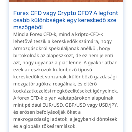
Forex CFD vagy Crypto CFD? A legfont
osabb különbségek egy kereskedő sze
mszögéből
Mind a Forex CFD-k, mind a kripto-CFD-k
lehetővé teszik a kereskedők számára, hogy
ármozgásokról spekuláljanak anélkül, hogy
birtokolnák az alapeszközt, de ez nem jelenti
azt, hogy ugyanaz a piac lenne. A gyakorlatban
ezek az eszközök különböző típusú
kereskedőket vonzanak, különböző gazdasági
mozgatórugókra reagálnak, és eltérő
kockázatkezelési megközelítéseket igényelnek.
A forex CFD-k olyan valutapárokon alapulnak,
mint például EUR/USD, GBP/USD vagy USD/JPY,
és erősen befolyásolják őket a
makrogazdasági adatok, a jegybanki döntések
és a globális tőkeáramlások.