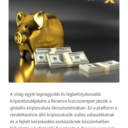
A világ egyik legnagyobb és legbefolyásosabb
kriptotőzsdéjeként a Binance kulcsszerepet játszik a
globális kriptovaluta ökoszisztémában. Ez a platform a
rendelkezésre álló kriptovaluták széles választékának
és a fejlett kereskedési eszközöknek köszönhetően