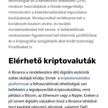
technológiák és a kétfaktoros hitelesítési (2FA)
rendszer használatával a tőzsde megpróbálja
minimalizálni a kibertámadásokkal kapcsolatos
kockázatokat. Mindazonáltal emlékeznie kell a
korlátozott bizalom elvére, és további
óvintézkedéseket kell tennie. A befektetőknek
rendszeresen figyelemmel kell kísérniük portfólióikat
és a kriptográfiai szolgáltatók által kínált biztonsági
frissítéseket is.
Elérhető kriptovaluták
A Binance a rendelkezésre álló digitális eszközök
széles skáláját kínálja. Ennek a
kriptokereskedési
platformnak
a felhasználóinak lehetőségük van
befektetni a legnépszerűbb kriptovalutákba, mint
például a Bitcoin, az Ethereum vagy a Ripple. Ezeken a
jól ismert digitális valutákon kívül a Binance lehetővé
teszi kevésbé népszerű altcoinok, valamint DeFi