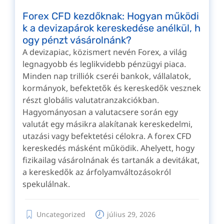
Forex CFD kezdőknak: Hogyan működi
k a devizapárok kereskedése anélkül, h
ogy pénzt vásárolnánk?
A devizapiac, közismert nevén Forex, a világ
legnagyobb és leglikvidebb pénzügyi piaca.
Minden nap trilliók cseréi bankok, vállalatok,
kormányok, befektetők és kereskedők vesznek
részt globális valutatranzakciókban.
Hagyományosan a valutacsere során egy
valutát egy másikra alakítanak kereskedelmi,
utazási vagy befektetési célokra. A forex CFD
kereskedés másként működik. Ahelyett, hogy
fizikailag vásárolnának és tartanák a devitákat,
a kereskedők az árfolyamváltozásokról
spekulálnak.
Uncategorized
július 29, 2026