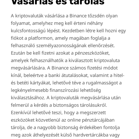
Vásárlás és tárolás
A kriptovaluták vásárlása a Binance tőzsdén olyan
folyamat, amelyhez meg kell érteni néhány
kulcsfontosságú lépést. Kezdetben létre kell hozni egy
fiókot a platformon, amely magában foglalja a
felhasználó személyazonosságának ellenőrzését.
Ezután be kell fizetni azokat a pénzeszközöket,
amelyek felhasználhatók a kiválasztott kriptovaluta
megvásárlására. A Binance számos fizetési módot
kínál, beleértve a banki átutalásokat, valamint a hitel-
és betéti kártyákat, lehetővé téve a rugalmasságot a
legkényelmesebb finanszírozási lehetőség
kiválasztásához. A kriptovaluták megvásárlása után
felmerül a kérdés a biztonságos tárolásukról.
Ezenkívül lehetővé teszi, hogy a megszerzett
eszközöket közvetlenül az online pénztárcájában
tárolja, de a nagyobb biztonság érdekében fontolja
meg azok áthelyezését külső hardvertárcákba vagy