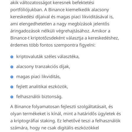
akik változatosságot keresnek befektetési
portfóliójukban. A Binance kiemelkedik alacsony
kereskedési díjaival és magas piaci likviditásával is,
ami elengedhetetlen a nagy megbízások jelentős
áringadozások nélküli végrehajtásához. Amikor a
Binance-t kriptotőzsdeként választja a kereskedéshez,
érdemes több fontos szempontra figyelni:
kriptovaluták széles választéka,
alacsony tranzakciós díjak,
magas piaci likviditás,
fejlett analitikai eszközök,
felhasználói biztonság.
A Binance folyamatosan fejleszti szolgáltatásait, és
olyan termékeket is kínál, mint a határidős ügyletek és
a kriptográfiai staking. Ez lehetővé teszi a felhasználók
számára, hogy ne csak digitális eszközökkel