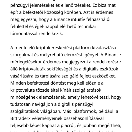
pénzügyi jelentéseket és ellenőrzéseket. Ez bizalmat
épít a befektetői közösség körében. Azt is érdemes
megjegyezni, hogy a Binance intuitív felhasználói
felülettel és éjjel-nappal elérhető technikai
támogatással rendelkezik.
A megfelelő kriptokereskedési platform kiválasztása
szorgalmat és mélyreható elemzést igényel. A Binance
mérlegelésekor érdemes megjegyezni a rendelkezésre
álló kriptovaluták sokféleségét és a digitális eszközök
vásárlására és tárolására szolgáló fejlett eszközöket.
Minden befektetési döntést meg kell előznie a
kriptovaluta tőzsde által kínált szolgáltatások
minőségének elemzésének, amely lehetővé teszi, hogy
tudatosan navigáljon a digitális pénzügyi
szolgáltatások világában. Más platformok, például a
Bittraderx véleményeinek összehasonlításával
teljesebb képet kaphat a piacról, és jobban megértheti,