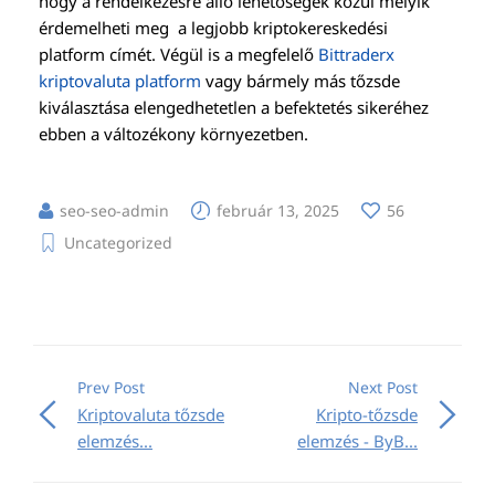
hogy a rendelkezésre álló lehetőségek közül melyik
érdemelheti meg a legjobb kriptokereskedési
platform címét. Végül is a megfelelő
Bittraderx
kriptovaluta platform
vagy bármely más tőzsde
kiválasztása elengedhetetlen a befektetés sikeréhez
ebben a változékony környezetben.
seo-seo-admin
február 13, 2025
56
Uncategorized
Prev Post
Next Post
Kriptovaluta tőzsde
Kripto-tőzsde
elemzés...
elemzés - ByB...