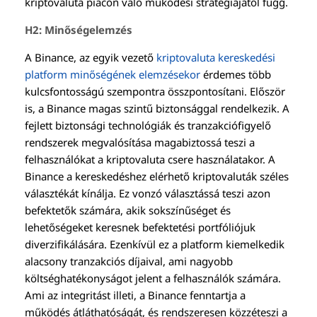
kriptovaluta piacon való működési stratégiájától függ.
H2: Minőségelemzés
A Binance, az egyik vezető
kriptovaluta kereskedési
platform minőségének elemzésekor
érdemes több
kulcsfontosságú szempontra összpontosítani. Először
is, a Binance magas szintű biztonsággal rendelkezik. A
fejlett biztonsági technológiák és tranzakciófigyelő
rendszerek megvalósítása magabiztossá teszi a
felhasználókat a kriptovaluta csere használatakor. A
Binance a kereskedéshez elérhető kriptovaluták széles
választékát kínálja. Ez vonzó választássá teszi azon
befektetők számára, akik sokszínűséget és
lehetőségeket keresnek befektetési portfóliójuk
diverzifikálására. Ezenkívül ez a platform kiemelkedik
alacsony tranzakciós díjaival, ami nagyobb
költséghatékonyságot jelent a felhasználók számára.
Ami az integritást illeti, a Binance fenntartja a
működés átláthatóságát, és rendszeresen közzéteszi a