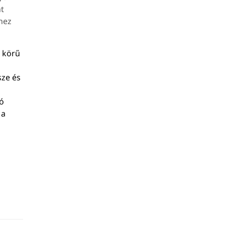
nt
hez
s körű
sze és
ló
 a