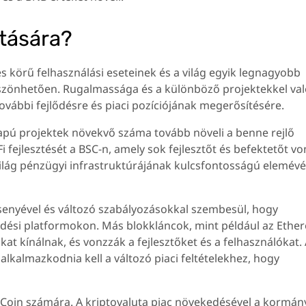
tására?
s körű felhasználási eseteinek és a világ egyik legnagyobb
szönhetően. Rugalmassága és a különböző projektekkel val
további fejlődésre és piaci pozíciójának megerősítésére.
lapú projektek növekvő száma tovább növeli a benne rejlő
 fejlesztését a BSC-n, amely sok fejlesztőt és befektetőt vo
világ pénzügyi infrastruktúrájának kulcsfontosságú elemévé
enyével és változó szabályozásokkal szembesül, hogy
edési platformokon. Más blokkláncok, mint például az Ethe
ókat kínálnak, és vonzzák a fejlesztőket és a felhasználókat.
alkalmazkodnia kell a változó piaci feltételekhez, hogy
e Coin számára. A kriptovaluta piac növekedésével a kormá