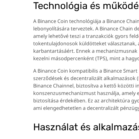
Technológia és működé
A Binance Coin technológiája a Binance Chai
lebonyolítására terveztek. A Binance Chain 
amely lehetővé teszi a tranzakciók gyors fel
tokentulajdonosok küldötteket választanak, a
karbantartásáért. Ennek a mechanizmusnak 
kezelni másodpercenként (TPS), mint a hag
A Binance Coin kompatibilis a Binance Smart Ch
szerződések és decentralizált alkalmazások 
Binance Chainnel, biztosítva a kettő közötti i
konszenzusmechanizmust használja, amely eg
biztosítása érdekében. Ez az architektúra gy
ami elengedhetetlen a decentralizált pénzügy
Használat és alkalmazá