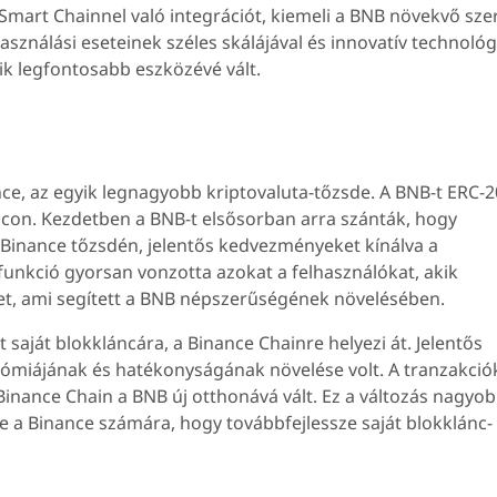
e Smart Chainnel való integrációt, kiemeli a BNB növekvő sze
asználási eseteinek széles skálájával és innovatív technológ
ik legfontosabb eszközévé vált.
ance, az egyik legnagyobb kriptovaluta-tőzsde. A BNB-t ERC-2
con. Kezdetben a BNB-t elsősorban arra szánták, hogy
 Binance tőzsdén, jelentős kedvezményeket kínálva a
 funkció gyorsan vonzotta azokat a felhasználókat, akik
et, ami segített a BNB népszerűségének növelésében.
saját blokkláncára, a Binance Chainre helyezi át. Jelentős
nómiájának és hatékonyságának növelése volt. A tranzakció
Binance Chain a BNB új otthonává vált. Ez a változás nagyo
te a Binance számára, hogy továbbfejlessze saját blokklánc-