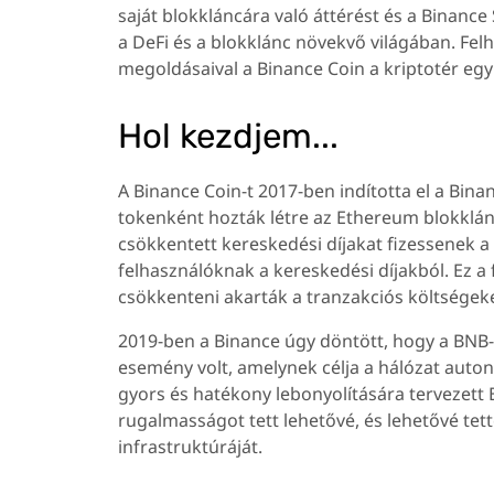
saját blokkláncára való áttérést és a Binanc
a DeFi és a blokklánc növekvő világában. Felh
megoldásaival a Binance Coin a kriptotér egy
Hol kezdjem...
A Binance Coin-t 2017-ben indította el a Bin
tokenként hozták létre az Ethereum blokklán
csökkentett kereskedési díjakat fizessenek a
felhasználóknak a kereskedési díjakból. Ez a
csökkenteni akarták a tranzakciós költségek
2019-ben a Binance úgy döntött, hogy a BNB-t 
esemény volt, amelynek célja a hálózat auto
gyors és hatékony lebonyolítására tervezett 
rugalmasságot tett lehetővé, és lehetővé tet
infrastruktúráját.