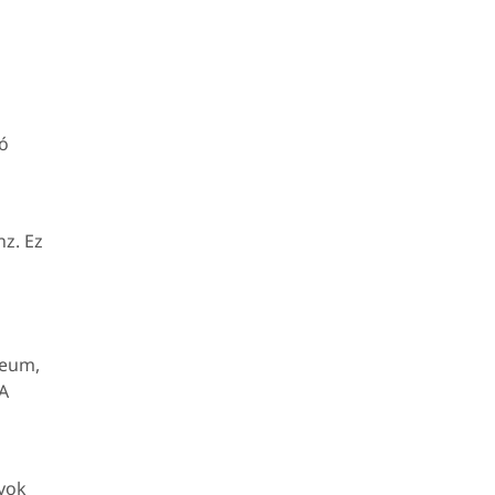
ó
nz. Ez
reum,
 A
nyok