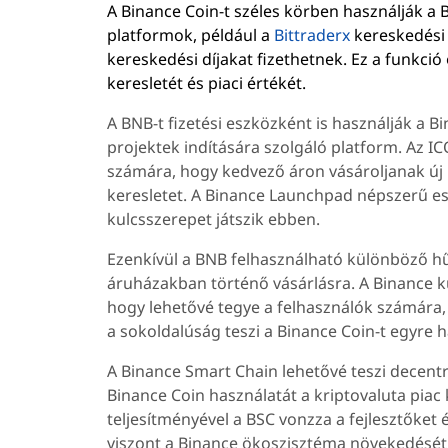
A Binance Coin-t széles körben használják a 
platformok, például a
Bittraderx
kereskedési 
kereskedési díjakat fizethetnek. Ez a funkci
keresletét és piaci értékét.
A BNB-t fizetési eszközként is használják a B
projektek indítására szolgáló platform. Az IC
számára, hogy kedvező áron vásároljanak új p
keresletet. A Binance Launchpad népszerű esz
kulcsszerepet játszik ebben.
Ezenkívül a BNB felhasználható különböző hű
áruházakban történő vásárlásra. A Binance k
hogy lehetővé tegye a felhasználók számára,
a sokoldalúság teszi a Binance Coin-t egyre
A Binance Smart Chain lehetővé teszi decentra
Binance Coin használatát a kriptovaluta piac
teljesítményével a BSC vonzza a fejlesztőket 
viszont a Binance ökoszisztéma növekedését 