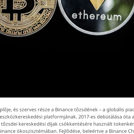
plője, és szerves része a Binance tőzsdének – a globális pia
s eszközkereskedési platformjának. 2017-es debütálása óta 
 tőzsdei kereskedési díjak csökkentésére használt tokenkén
inance ökoszisztémában. Fejlődése, beleértve a Binance Ch