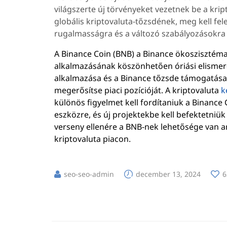
világszerte új törvényeket vezetnek be a kri
globális kriptovaluta-tőzsdének, meg kell fe
rugalmasságra és a változó szabályozásokra
A Binance Coin (BNB) a Binance ökoszisztém
alkalmazásának köszönhetően óriási elismerés
alkalmazása és a Binance tőzsde támogatása 
megerősítse piaci pozícióját. A kriptovaluta
k
különös figyelmet kell fordítaniuk a Binance
eszközre, és új projektekbe kell befektetniük
verseny ellenére a BNB-nek lehetősége van ar
kriptovaluta piacon.
seo-seo-admin
december 13, 2024
6