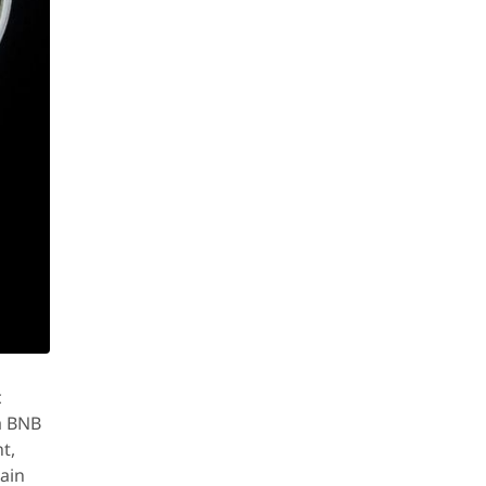
c
a BNB
t,
ain