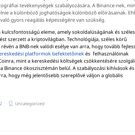
ptográfiai tevékenységek szabályozására. A Binance-nek, mi
lelnie a különböző joghatóságok különböző előírásainak. Eh
 való gyors reagálás képességére van szükség.
a kulcsfontosságú eleme, amely sokoldalúságának és széle
t szerzett a kriptovilágban. Technológiája, széles körű
révén a BNB-nek valódi esélye van arra, hogy tovább fejles
ereskedési platformok befektetőinek
és felhasználóinak
 Coinra, mint a kereskedési költségek csökkentésére szolgá
 a Binance ökoszisztémán belül. A szabályozási kihívások és
ra, hogy még jelentősebb szereplővé váljon a globális
2
Uncategorized