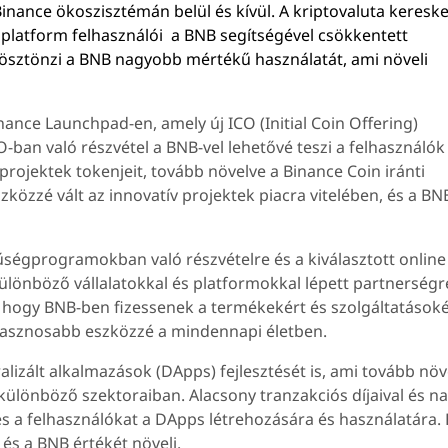
Binance ökoszisztémán belül és kívül. A kriptovaluta keresk
platform felhasználói a BNB segítségével csökkentett
ó ösztönzi a BNB nagyobb mértékű használatát, ami növeli
inance Launchpad-en, amely új ICO (Initial Coin Offering)
O-ban való részvétel a BNB-vel lehetővé teszi a felhasználók
rojektek tokenjeit, tovább növelve a Binance Coin iránti
közzé vált az innovatív projektek piacra vitelében, és a BN
ségprogramokban való részvételre és a kiválasztott online
ülönböző vállalatokkal és platformokkal lépett partnerségr
 hogy BNB-ben fizessenek a termékekért és szolgáltatásoké
 hasznosabb eszközzé a mindennapi életben.
lizált alkalmazások (DApps) fejlesztését is, ami tovább növe
 különböző szektoraiban. Alacsony tranzakciós díjaival és n
és a felhasználókat a DApps létrehozására és használatára. 
és a BNB értékét növeli.