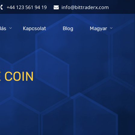
+44 123 561 94 19
info@bittraderx.com
lás
Kapcsolat
Blog
Magyar
 COIN