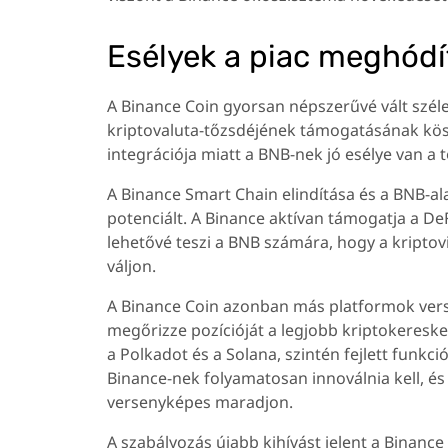
Esélyek a piac meghódí
A Binance Coin gyorsan népszerűvé vált széle
kriptovaluta-tőzsdéjének támogatásának kö
integrációja miatt a BNB-nek jó esélye van a 
A Binance Smart Chain elindítása és a BNB-a
potenciált. A Binance aktívan támogatja a DeFi
lehetővé teszi a BNB számára, hogy a kripto
váljon.
A Binance Coin azonban más platformok vers
megőrizze pozícióját a legjobb kriptokeresk
a Polkadot és a Solana, szintén fejlett funkci
Binance-nek folyamatosan innoválnia kell, és 
versenyképes maradjon.
A szabályozás újabb kihívást jelent a Binanc