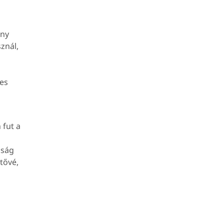
ony
znál,
es
 fut a
nság
tővé,