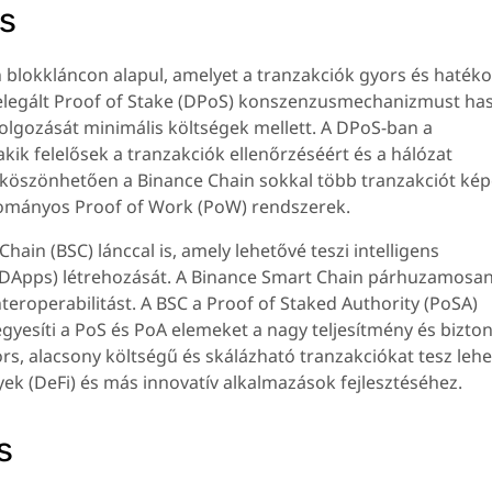
s
n blokkláncon alapul, amelyet a tranzakciók gyors és haték
delegált Proof of Stake (DPoS) konszenzusmechanizmust has
dolgozását minimális költségek mellett. A DPoS-ban a
kik felelősek a tranzakciók ellenőrzéséért és a hálózat
köszönhetően a Binance Chain sokkal több tranzakciót kép
yományos Proof of Work (PoW) rendszerek.
ain (BSC) lánccal is, amely lehetővé teszi intelligens
(DApps) létrehozását. A Binance Smart Chain párhuzamosan
nteroperabilitást. A BSC a Proof of Staked Authority (PoSA)
yesíti a PoS és PoA elemeket a nagy teljesítmény és bizto
ors, alacsony költségű és skálázható tranzakciókat tesz lehe
ek (DeFi) és más innovatív alkalmazások fejlesztéséhez.
s