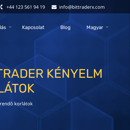
+44 123 561 94 19
info@bittraderx.com
lás
Kapcsolat
Blog
Magyar
TRADER KÉNYELM
LÁTOK
rendő korlátok