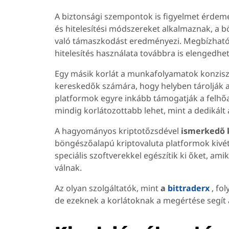
A biztonsági szempontok is figyelmet érdeme
és hitelesítési módszereket alkalmaznak, a
való támaszkodást eredményezi. Megbízható 
hitelesítés használata továbbra is elengedhet
Egy másik korlát a munkafolyamatok konziszte
kereskedők számára, hogy helyben tárolják 
platformok egyre inkább támogatják a felhő
mindig korlátozottabb lehet, mint a dedikált
A hagyományos kriptotőzsdével
ismerkedő 
böngészőalapú kriptovaluta platformok kivét
speciális szoftverekkel egészítik ki őket, am
válnak.
Az olyan szolgáltatók, mint
a
bittraderx
, fo
de ezeknek a korlátoknak a megértése segít