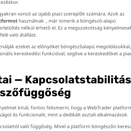
kezéskor.
akran vonzó az újabb piaci szereplők számára. Azok az
atformot
használnak , már ismerik a böngésző-alapú
verletöltés nélkül érhető el. Ez a megszokottság kényelmes
lé való átállást.
ználják ezeket az előnyöket böngészőalapú megoldásokkal,
onális kereskedési funkcióval, segítve a kereskedőket a pi
ai — Kapcsolatstabilitás
észőfüggőség
yelmet kínál, fontos felismerni, hogy a WebTrader platfo
ot és funkcionalit, mint a dedikált asztali alkalmazások.
pcsolattól való függőség. Mivel a platform böngészőn keres