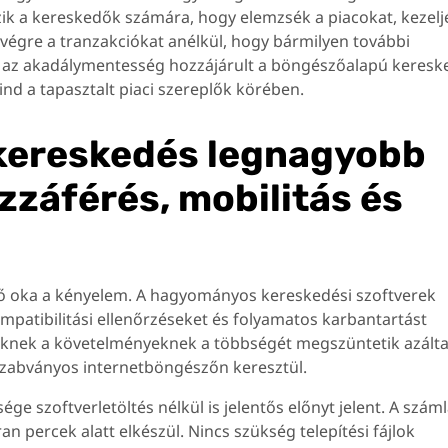
k a kereskedők számára, hogy elemzsék a piacokat, kezelj
ák végre a tranzakciókat anélkül, hogy bármilyen további
Ez az akadálymentesség hozzájárult a böngészőalapú keresk
d a tapasztalt piaci szereplők körében.
kereskedés legnagyobb
zzáférés, mobilitás és
 oka a kényelem. A hagyományos kereskedési szoftverek
kompatibilitási ellenőrzéseket és folyamatos karbantartást
knek a követelményeknek a többségét megszüntetik azálta
szabványos internetböngészőn keresztül.
e szoftverletöltés nélkül is jelentős előnyt jelent. A szám
n percek alatt elkészül. Nincs szükség telepítési fájlok