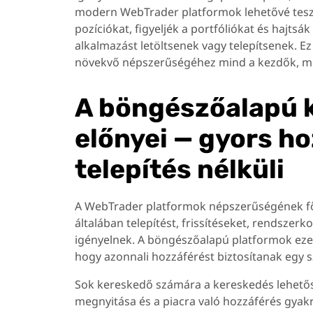
modern WebTrader platformok lehetővé teszi
pozíciókat, figyeljék a portfóliókat és hajts
alkalmazást letöltsenek vagy telepítsenek. 
növekvő népszerűségéhez mind a kezdők, min
A böngészőalapú 
előnyei — gyors ho
telepítés nélküli
A WebTrader platformok népszerűségének fő
általában telepítést, frissítéseket, rendszer
igényelnek. A böngészőalapú platformok eze
hogy azonnali hozzáférést biztosítanak egy 
Sok kereskedő számára a kereskedés lehetőség
megnyitása és a piacra való hozzáférés gyakra