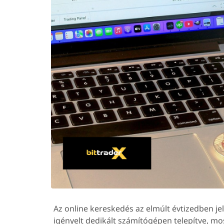
Az online kereskedés az elmúlt évtizedben je
igényelt dedikált számítógépen telepítve, m