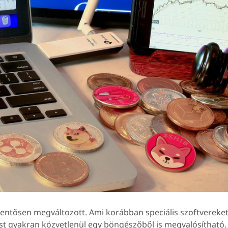
lentősen megváltozott. Ami korábban speciális szoftvereke
ost gyakran közvetlenül egy böngészőből is megvalósítható.