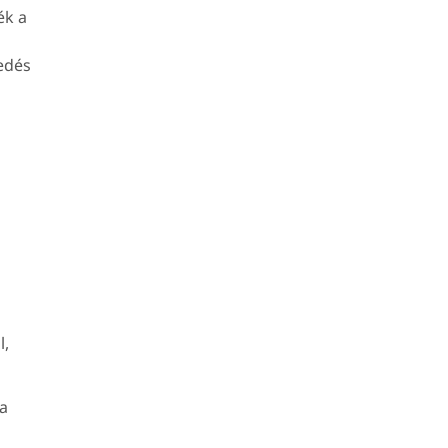
ék a
edés
l,
la