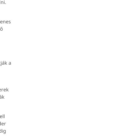
ni.
lenes
tő
ják a
erek
ák
ell
der
dig