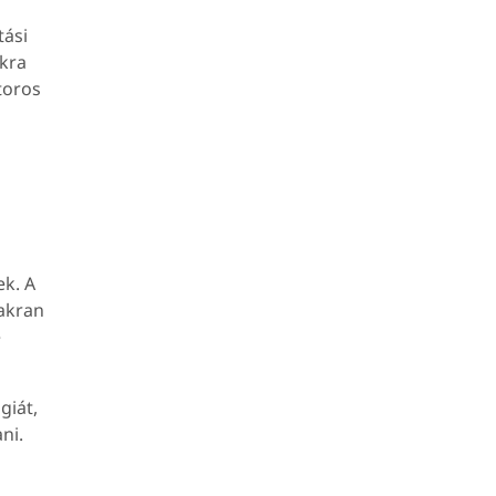
tási
okra
toros
k. A
yakran
é
giát,
ni.