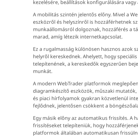
kezelésére, beállítások konfigurálására vagy
A mobilitás szintén jelentős előny. Mivel a
eszközről és helyszínről is hozzáférhetnek sz
munkaállomásról dolgoznak, hozzáférés a tá
marad, amíg létezik internetkapcsolat.
Ez a rugalmasság különösen hasznos azok sz
helyről kereskednek. Ahelyett, hogy speciál
telepítenének, a kereskedők egyszerűen beje
munkát.
A modern WebTrader platformok meglepően sz
diagramkészítő eszközök, műszaki mutatók, f
és piaci hírfolyamok gyakran közvetlenül in
fejlődnek, jelentősen csökkent a böngészőala
Egy másik előny az automatikus frissítés. A
frissítéseket telepíteniük, hogy hozzáférjen
platformok általában automatikusan frissülne