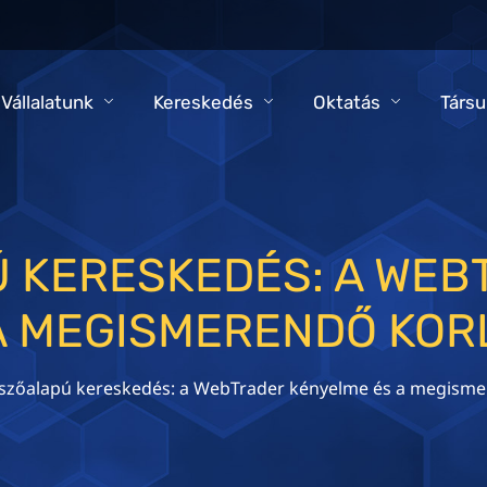
 Vállalatunk
Kereskedés
Oktatás
Társu
 KERESKEDÉS: A WEB
 A MEGISMERENDŐ KOR
zőalapú kereskedés: a WebTrader kényelme és a megisme