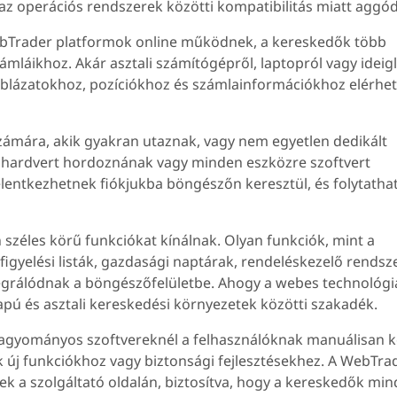
 az operációs rendszerek közötti kompatibilitás miatt aggód
 WebTrader platformok online működnek, a kereskedők több
ámláikhoz. Akár asztali számítógépről, laptopról vagy ideig
blázatokhoz, pozíciókhoz és számlainformációkhoz elérhe
ámára, akik gyakran utaznak, vagy nem egyetlen dedikált
is hardvert hordoznának vagy minden eszközre szoftvert
lentkezhetnek fiókjukba böngészőn keresztül, és folytathat
éles körű funkciókat kínálnak. Olyan funkciók, mint a
igyelési listák, gazdasági naptárak, rendeléskezelő rendsz
tegrálódnak a böngészőfelületbe. Ahogy a webes technológi
pú és asztali kereskedési környezetek közötti szakadék.
 hagyományos szoftvereknél a felhasználóknak manuálisan k
ek új funkciókhoz vagy biztonsági fejlesztésekhez. A WebTra
k a szolgáltató oldalán, biztosítva, hogy a kereskedők min