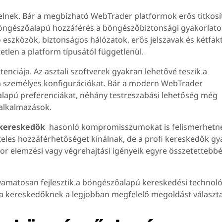
lnek. Bár a megbízható WebTrader platformok erős titkosí
 böngészőalapú hozzáférés a böngészőbiztonsági gyakorlat
eszközök, biztonságos hálózatok, erős jelszavak és kétfak
etlen a platform típusától függetlenül.
nciája. Az asztali szoftverek gyakran lehetővé teszik a
a személyes konfigurációkat. Bár a modern WebTrader
alapú preferenciákat, néhány testreszabási lehetőség még
 alkalmazások.
kereskedők
hasonló kompromisszumokat is felismerhetne
eles hozzáférhetőséget kínálnak, de a profi kereskedők g
ikor elemzési vagy végrehajtási igényeik egyre összetettebb
lyamatosan fejlesztik a böngészőalapú kereskedési technoló
 a kereskedőknek a legjobban megfelelő megoldást választa