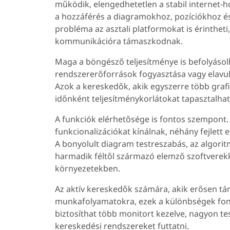
működik, elengedhetetlen a stabil internet-h
a hozzáférés a diagramokhoz, pozíciókhoz és 
probléma az asztali platformokat is érinthe
kommunikációra támaszkodnak.
Maga a böngésző teljesítménye is befolyásolh
rendszererőforrások fogyasztása vagy elavul
Azok a kereskedők, akik egyszerre több graf
időnként teljesítménykorlátokat tapasztalhatn
A funkciók elérhetősége is fontos szempont
funkcionalizációkat kínálnak, néhány fejlett 
A bonyolult diagram testreszabás, az algorit
harmadik féltől származó elemző szoftverekke
környezetekben.
Az aktív kereskedők számára, akik erősen tá
munkafolyamatokra, ezek a különbségek font
biztosíthat több monitort kezelve, nagyon te
kereskedési rendszereket futtatni.