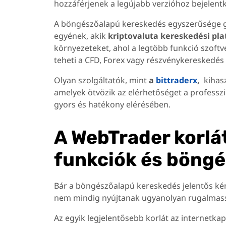
hozzáférjenek a legújabb verzióhoz bejelent
A böngészőalapú kereskedés egyszerűsége gy
egyének, akik
kriptovaluta kereskedési pl
környezeteket, ahol a legtöbb funkció szoft
teheti a CFD, Forex vagy részvénykereskedés fe
Olyan szolgáltatók, mint
a
bittraderx
,
kihas
amelyek ötvözik az elérhetőséget a professzi
gyors és hatékony elérésében.
A WebTrader korlát
funkciók és böng
Bár a böngészőalapú kereskedés jelentős kén
nem mindig nyújtanak ugyanolyan rugalmasság
Az egyik legjelentősebb korlát az internetka