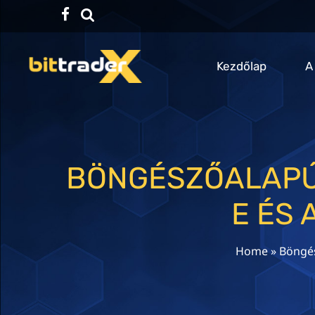
Facebook
TikTok
Kezdőlap
A
BÖNGÉSZŐALAPÚ
E ÉS
Home
»
Böngés