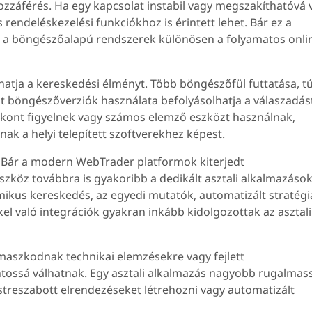
ozzáférés. Ha egy kapcsolat instabil vagy megszakíthatóvá v
rendeléskezelési funkciókhoz is érintett lehet. Bár ez a
ti, a böngészőalapú rendszerek különösen a folyamatos onli
atja a kereskedési élményt. Több böngészőfül futtatása, tú
t böngészőverziók használata befolyásolhatja a válaszadás
ikont figyelnek vagy számos elemző eszközt használnak,
ak a helyi telepített szoftverekhez képest.
. Bár a modern WebTrader platformok kiterjedt
eszköz továbbra is gyakoribb a dedikált asztali alkalmazáso
mikus kereskedés, az egyedi mutatók, automatizált stratégi
l való integrációk gyakran inkább kidolgozottak az asztali
maszkodnak technikai elemzésekre vagy fejlett
ossá válhatnak. Egy asztali alkalmazás nagyobb rugalmas
streszabott elrendezéseket létrehozni vagy automatizált