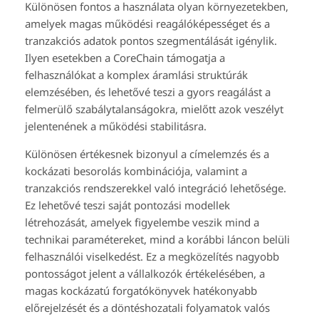
Különösen fontos a használata olyan környezetekben,
amelyek magas működési reagálóképességet és a
tranzakciós adatok pontos szegmentálását igénylik.
Ilyen esetekben a CoreChain támogatja a
felhasználókat a komplex áramlási struktúrák
elemzésében, és lehetővé teszi a gyors reagálást a
felmerülő szabálytalanságokra, mielőtt azok veszélyt
jelentenének a működési stabilitásra.
Különösen értékesnek bizonyul a címelemzés és a
kockázati besorolás kombinációja, valamint a
tranzakciós rendszerekkel való integráció lehetősége.
Ez lehetővé teszi saját pontozási modellek
létrehozását, amelyek figyelembe veszik mind a
technikai paramétereket, mind a korábbi láncon belüli
felhasználói viselkedést. Ez a megközelítés nagyobb
pontosságot jelent a vállalkozók értékelésében, a
magas kockázatú forgatókönyvek hatékonyabb
előrejelzését és a döntéshozatali folyamatok valós