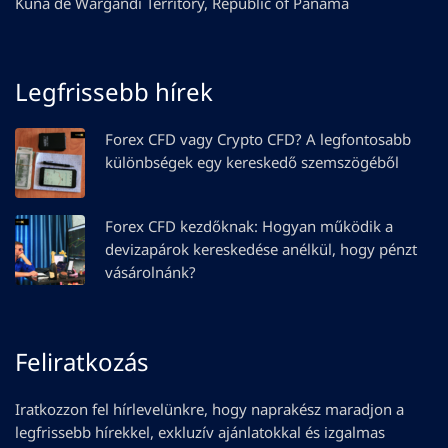
Kuna de Wargandí Territory, Republic of Panama
Legfrissebb hírek
Forex CFD vagy Crypto CFD? A legfontosabb
különbségek egy kereskedő szemszögéből
Forex CFD kezdőknak: Hogyan működik a
devizapárok kereskedése anélkül, hogy pénzt
vásárolnánk?
Feliratkozás
Iratkozzon fel hírlevelünkre, hogy naprakész maradjon a
legfrissebb hírekkel, exkluzív ajánlatokkal és izgalmas