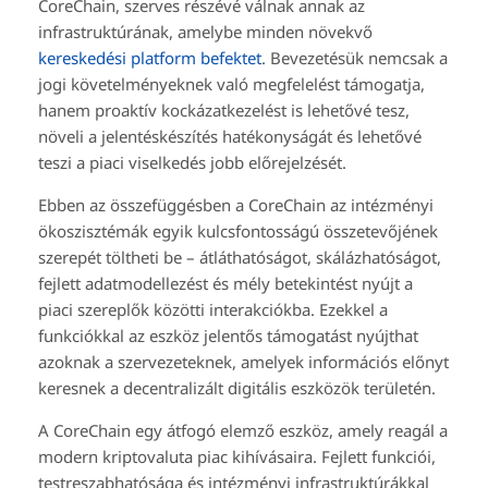
CoreChain, szerves részévé válnak annak az
infrastruktúrának, amelybe minden növekvő
kereskedési platform befektet
. Bevezetésük nemcsak a
jogi követelményeknek való megfelelést támogatja,
hanem proaktív kockázatkezelést is lehetővé tesz,
növeli a jelentéskészítés hatékonyságát és lehetővé
teszi a piaci viselkedés jobb előrejelzését.
Ebben az összefüggésben a CoreChain az intézményi
ökoszisztémák egyik kulcsfontosságú összetevőjének
szerepét töltheti be – átláthatóságot, skálázhatóságot,
fejlett adatmodellezést és mély betekintést nyújt a
piaci szereplők közötti interakciókba. Ezekkel a
funkciókkal az eszköz jelentős támogatást nyújthat
azoknak a szervezeteknek, amelyek információs előnyt
keresnek a decentralizált digitális eszközök területén.
A CoreChain egy átfogó elemző eszköz, amely reagál a
modern kriptovaluta piac kihívásaira. Fejlett funkciói,
testreszabhatósága és intézményi infrastruktúrákkal