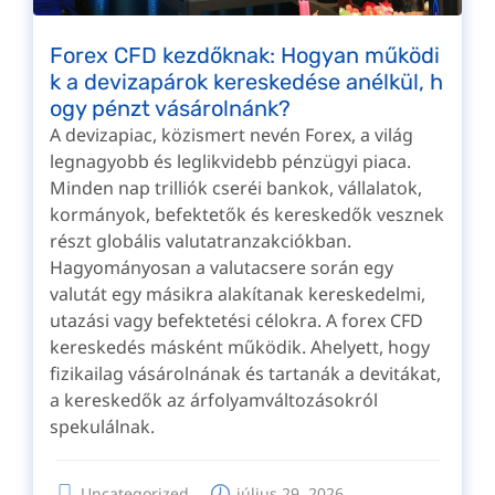
Forex CFD kezdőknak: Hogyan működi
k a devizapárok kereskedése anélkül, h
ogy pénzt vásárolnánk?
A devizapiac, közismert nevén Forex, a világ
legnagyobb és leglikvidebb pénzügyi piaca.
Minden nap trilliók cseréi bankok, vállalatok,
kormányok, befektetők és kereskedők vesznek
részt globális valutatranzakciókban.
Hagyományosan a valutacsere során egy
valutát egy másikra alakítanak kereskedelmi,
utazási vagy befektetési célokra. A forex CFD
kereskedés másként működik. Ahelyett, hogy
fizikailag vásárolnának és tartanák a devitákat,
a kereskedők az árfolyamváltozásokról
spekulálnak.
Uncategorized
július 29, 2026