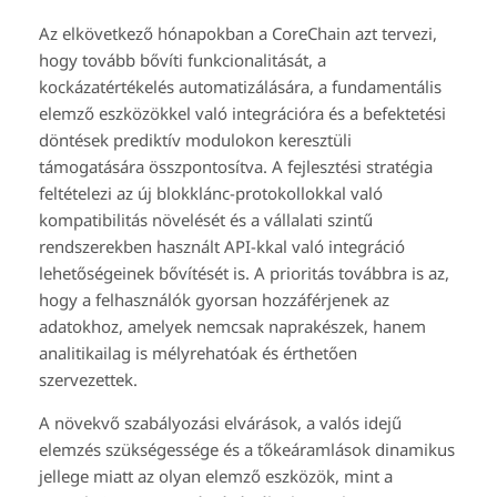
Az elkövetkező hónapokban a CoreChain azt tervezi,
hogy tovább bővíti funkcionalitását, a
kockázatértékelés automatizálására, a fundamentális
elemző eszközökkel való integrációra és a befektetési
döntések prediktív modulokon keresztüli
támogatására összpontosítva. A fejlesztési stratégia
feltételezi az új blokklánc-protokollokkal való
kompatibilitás növelését és a vállalati szintű
rendszerekben használt API-kkal való integráció
lehetőségeinek bővítését is. A prioritás továbbra is az,
hogy a felhasználók gyorsan hozzáférjenek az
adatokhoz, amelyek nemcsak naprakészek, hanem
analitikailag is mélyrehatóak és érthetően
szervezettek.
A növekvő szabályozási elvárások, a valós idejű
elemzés szükségessége és a tőkeáramlások dinamikus
jellege miatt az olyan elemző eszközök, mint a