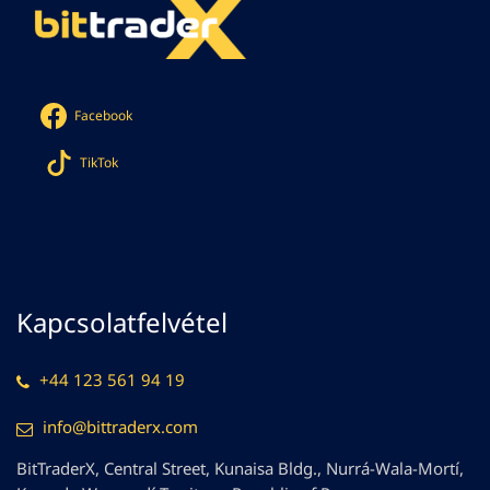
Facebook
TikTok
Kapcsolatfelvétel
+44 123 561 94 19
info@bittraderx.com
BitTraderX, Central Street, Kunaisa Bldg., Nurrá-Wala-Mortí,