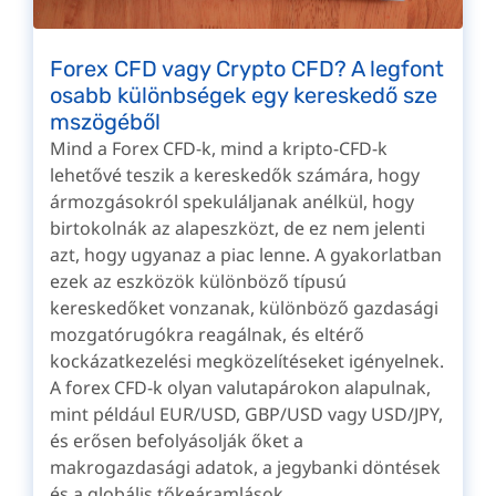
Forex CFD vagy Crypto CFD? A legfont
osabb különbségek egy kereskedő sze
mszögéből
Mind a Forex CFD-k, mind a kripto-CFD-k
lehetővé teszik a kereskedők számára, hogy
ármozgásokról spekuláljanak anélkül, hogy
birtokolnák az alapeszközt, de ez nem jelenti
azt, hogy ugyanaz a piac lenne. A gyakorlatban
ezek az eszközök különböző típusú
kereskedőket vonzanak, különböző gazdasági
mozgatórugókra reagálnak, és eltérő
kockázatkezelési megközelítéseket igényelnek.
A forex CFD-k olyan valutapárokon alapulnak,
mint például EUR/USD, GBP/USD vagy USD/JPY,
és erősen befolyásolják őket a
makrogazdasági adatok, a jegybanki döntések
és a globális tőkeáramlások.