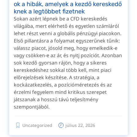
ok a hibák, amelyek a kezdő kereskedő
knek a legtöbbet fizetnek
Sokan azért lépnek be a CFD kereskedés
világába, mert elérhető és egyetlen számláról
lehet részt venni a globális pénzügyi piacokon.
Első pillantásra a folyamat egyszerűnek tűnik:
válassz piacot, jósold meg, hogy emelkedik-e
vagy csökken-e az ár, és nyitj pozíciót. Azonban
sok kezdő gyorsan rájön, hogy a sikeres
kereskedéshez sokkal több kell, mint piaci
előrejelzések készítése. A stratégia, a
kockázatkezelés, a pozícióméretezés és az
érzelmi fegyelem mind kritikus szerepet
játszanak a hosszú távú teljesítmény
szempontjából.
Uncategorized
július 22, 2026