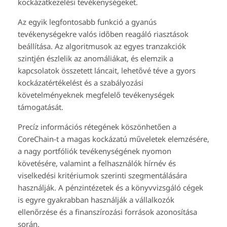
kockázatkezelési tevékenységeket.
Az egyik legfontosabb funkció a gyanús
tevékenységekre valós időben reagáló riasztások
beállítása. Az algoritmusok az egyes tranzakciók
szintjén észlelik az anomáliákat, és elemzik a
kapcsolatok összetett láncait, lehetővé téve a gyors
kockázatértékelést és a szabályozási
követelményeknek megfelelő tevékenységek
támogatását.
Precíz információs rétegének köszönhetően a
CoreChain-t a magas kockázatú műveletek elemzésére,
a nagy portfóliók tevékenységének nyomon
követésére, valamint a felhasználók hírnév és
viselkedési kritériumok szerinti szegmentálására
használják. A pénzintézetek és a könyvvizsgáló cégek
is egyre gyakrabban használják a vállalkozók
ellenőrzése és a finanszírozási források azonosítása
során.