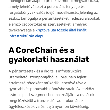
intelligencián alapuló prediktív modul megvalósítása,
amely lehetővé teszi a potenciális fenyegetési
forgatókönyvek valós idejű modellezését. Jelenleg az
eszköz támogatja a pénzintézeteket, fedezeti alapokat,
elemző csoportokat és szervezeteket, amelyek
tevékenysége a
kriptovaluta tőzsde által kínált
infrastruktúrán alapul
.
A CoreChain és a
gyakorlati használat
A pénzintézetek és a digitális infrastruktúra
üzemeltetői szempontjából a CoreChain fejlett
értelmező rétegként működik, lehetővé téve a
gyorsabb és pontosabb döntéshozatalt. Az eszközt
számos piaci szegmensben használják – a csalások
megelőzésétől a tranzakciós auditokon át az
ügyféleszközök valós idejű nyomon követéséig.