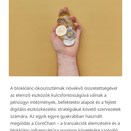
A blokklánc-ökoszisztémák növekvő összetettségével
az elemző eszközök kulcsfontosságúvá válnak a
pénzügyi intézmények, befektetési alapok és a fejlett
digitális eszközkezelési stratégiákat követő szervezetek
számára. Az egyik egyre gyakrabban használt
megoldás a CoreChain – a tranzakciók elemzésére és a
blokklánc-infrastruktúra nyomon követésére szolgáló