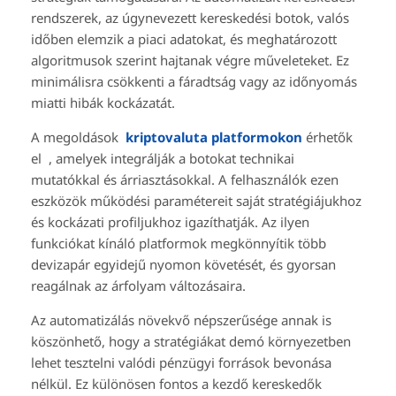
rendszerek, az úgynevezett kereskedési botok, valós
időben elemzik a piaci adatokat, és meghatározott
algoritmusok szerint hajtanak végre műveleteket. Ez
minimálisra csökkenti a fáradtság vagy az időnyomás
miatti hibák kockázatát.
A megoldások
kriptovaluta platformokon
érhetők
el , amelyek integrálják a botokat technikai
mutatókkal és árriasztásokkal. A felhasználók ezen
eszközök működési paramétereit saját stratégiájukhoz
és kockázati profiljukhoz igazíthatják. Az ilyen
funkciókat kínáló platformok megkönnyítik több
devizapár egyidejű nyomon követését, és gyorsan
reagálnak az árfolyam változásaira.
Az automatizálás növekvő népszerűsége annak is
köszönhető, hogy a stratégiákat demó környezetben
lehet tesztelni valódi pénzügyi források bevonása
nélkül. Ez különösen fontos a kezdő kereskedők