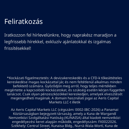
Feliratkozás
Iratkozzon fel hírlevelünkre, hogy naprakész maradjon a
legfrissebb hírekkel, exkluzív ajánlatokkal és izgalmas
frissítésekkel!
*Kockázati figyelmeztetés: A devizakereskedés és a CFD-k tőkeáttételes
kereskedése magas kockázattal jár, és nem feltétlenül alkalmas minden
befektető számára. Győződjön meg arról, hogy teljes mértékben
megértette a kapcsolódó kockázatokat, és szükség esetén kérjen független
tanácsot. Csak olyan pénzeszközökkel kereskedjen, amelyek elvesztését
megengedheti magának. A domain használati jogai az Aeris Capital
Markets LLC-t illetik
Az Aeris Capital Markets LLC (cégszám: 0002-IBC-2026) a Panamai
Köztársaságban bejegyzett társaság, amely a Kuna de Wargandí
Nemzetközi Szolgáltatási Hatóság (KUNAISA) által kiadott nemzetközi
engedélyezési keret alapján működik, engedélyszám: FX0022026.
Székhely: Central Street, Kunaisa Bldg., Nurrá-Wala-Mortí, Kuna de