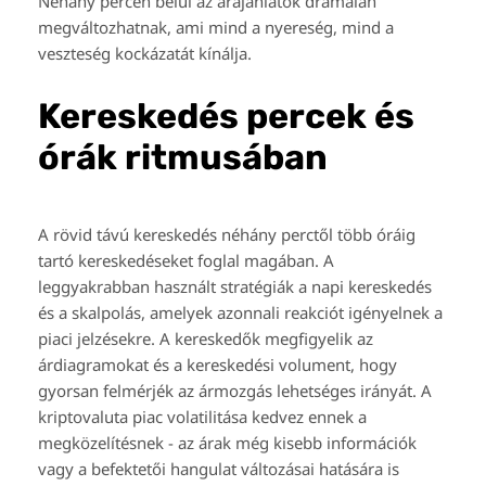
Néhány percen belül az árajánlatok drámaian
megváltozhatnak, ami mind a nyereség, mind a
veszteség kockázatát kínálja.
Kereskedés percek és
órák ritmusában
A rövid távú kereskedés néhány perctől több óráig
tartó kereskedéseket foglal magában. A
leggyakrabban használt stratégiák a napi kereskedés
és a skalpolás, amelyek azonnali reakciót igényelnek a
piaci jelzésekre. A kereskedők megfigyelik az
árdiagramokat és a kereskedési volument, hogy
gyorsan felmérjék az ármozgás lehetséges irányát. A
kriptovaluta piac volatilitása kedvez ennek a
megközelítésnek - az árak még kisebb információk
vagy a befektetői hangulat változásai hatására is