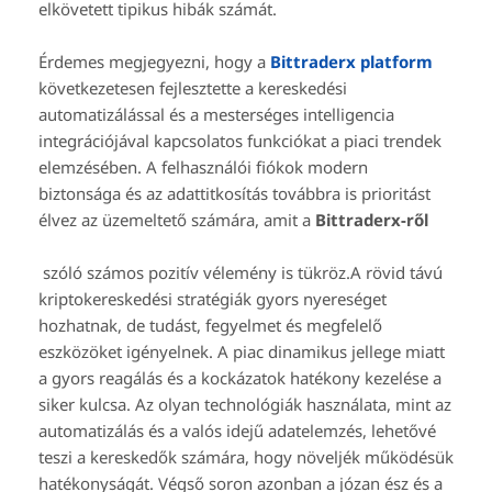
elkövetett tipikus hibák számát.
Érdemes megjegyezni, hogy a
Bittraderx platform
következetesen fejlesztette a kereskedési
automatizálással és a mesterséges intelligencia
integrációjával kapcsolatos funkciókat a piaci trendek
elemzésében. A felhasználói fiókok modern
biztonsága és az adattitkosítás továbbra is prioritást
élvez az üzemeltető számára, amit a
Bittraderx-ről
szóló számos pozitív vélemény is tükröz.A rövid távú
kriptokereskedési stratégiák gyors nyereséget
hozhatnak, de tudást, fegyelmet és megfelelő
eszközöket igényelnek. A piac dinamikus jellege miatt
a gyors reagálás és a kockázatok hatékony kezelése a
siker kulcsa. Az olyan technológiák használata, mint az
automatizálás és a valós idejű adatelemzés, lehetővé
teszi a kereskedők számára, hogy növeljék működésük
hatékonyságát. Végső soron azonban a józan ész és a