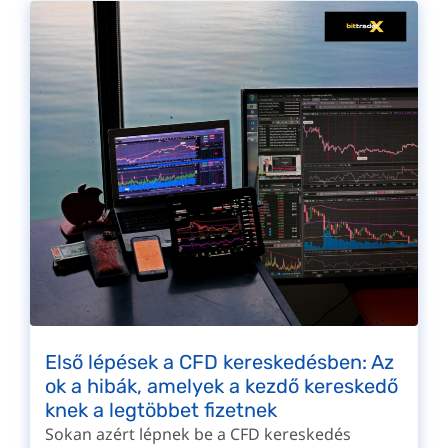
Első lépések a CFD kereskedésben: Az
ok a hibák, amelyek a kezdő kereskedő
knek a legtöbbet fizetnek
Sokan azért lépnek be a CFD kereskedés