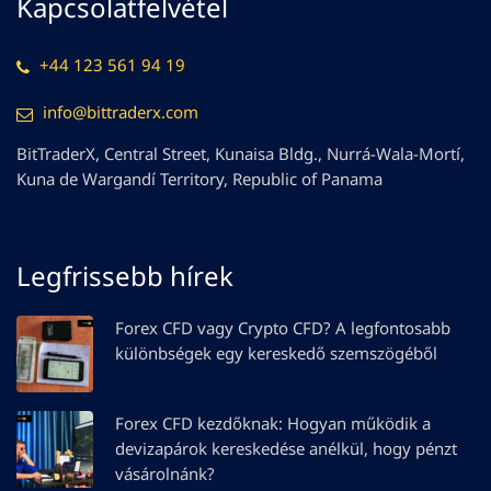
Kapcsolatfelvétel
+44 123 561 94 19
info@bittraderx.com
BitTraderX, Central Street, Kunaisa Bldg., Nurrá-Wala-Mortí,
Kuna de Wargandí Territory, Republic of Panama
Legfrissebb hírek
Forex CFD vagy Crypto CFD? A legfontosabb
különbségek egy kereskedő szemszögéből
Forex CFD kezdőknak: Hogyan működik a
devizapárok kereskedése anélkül, hogy pénzt
vásárolnánk?