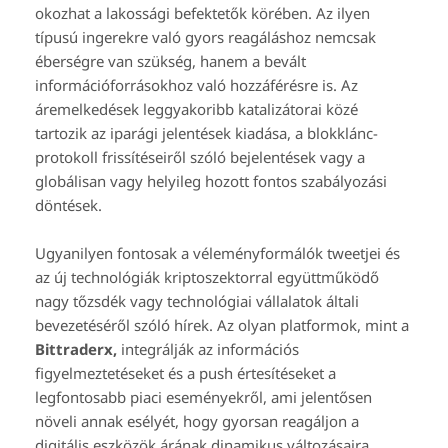
okozhat a lakossági befektetők körében. Az ilyen
típusú ingerekre való gyors reagáláshoz nemcsak
éberségre van szükség, hanem a bevált
információforrásokhoz való hozzáférésre is. Az
áremelkedések leggyakoribb katalizátorai közé
tartozik az iparági jelentések kiadása, a blokklánc-
protokoll frissítéseiről szóló bejelentések vagy a
globálisan vagy helyileg hozott fontos szabályozási
döntések.
Ugyanilyen fontosak a véleményformálók tweetjei és
az új technológiák kriptoszektorral együttműködő
nagy tőzsdék vagy technológiai vállalatok általi
bevezetéséről szóló hírek. Az olyan platformok, mint a
Bittraderx,
integrálják az információs
figyelmeztetéseket és a push értesítéseket a
legfontosabb piaci eseményekről, ami jelentősen
növeli annak esélyét, hogy gyorsan reagáljon a
digitális eszközök árának dinamikus változásaira.