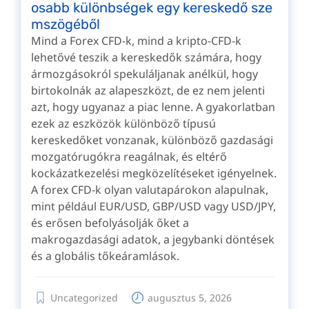
osabb különbségek egy kereskedő sze
mszögéből
Mind a Forex CFD-k, mind a kripto-CFD-k
lehetővé teszik a kereskedők számára, hogy
ármozgásokról spekuláljanak anélkül, hogy
birtokolnák az alapeszközt, de ez nem jelenti
azt, hogy ugyanaz a piac lenne. A gyakorlatban
ezek az eszközök különböző típusú
kereskedőket vonzanak, különböző gazdasági
mozgatórugókra reagálnak, és eltérő
kockázatkezelési megközelítéseket igényelnek.
A forex CFD-k olyan valutapárokon alapulnak,
mint például EUR/USD, GBP/USD vagy USD/JPY,
és erősen befolyásolják őket a
makrogazdasági adatok, a jegybanki döntések
és a globális tőkeáramlások.
Uncategorized
augusztus 5, 2026