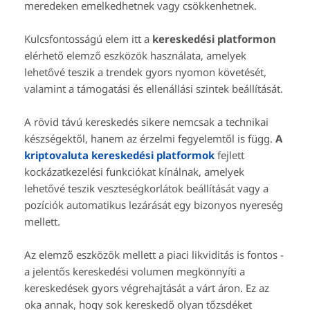
meredeken emelkedhetnek vagy csökkenhetnek.
Kulcsfontosságú elem itt a
kereskedési platformon
elérhető elemző eszközök használata, amelyek
lehetővé teszik a trendek gyors nyomon követését,
valamint a támogatási és ellenállási szintek beállítását.
A rövid távú kereskedés sikere nemcsak a technikai
készségektől, hanem az érzelmi fegyelemtől is függ.
A
kriptovaluta kereskedési platformok
fejlett
kockázatkezelési funkciókat kínálnak, amelyek
lehetővé teszik veszteségkorlátok beállítását vagy a
pozíciók automatikus lezárását egy bizonyos nyereség
mellett.
Az elemző eszközök mellett a piaci likviditás is fontos -
a jelentős kereskedési volumen megkönnyíti a
kereskedések gyors végrehajtását a várt áron. Ez az
oka annak, hogy sok kereskedő olyan tőzsdéket