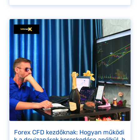
Forex CFD kezdőknak: Hogyan működi
k a devizapárok kereskedése anélkül, h