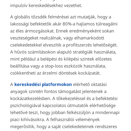
impulzív kereskedésekhez vezethet.
A globális tőzsdék felmérései azt mutatják, hogy a
lakossági befektetők akár 80%-a hajlamos túlreagálni
az éles ármozgásokat. Ennek eredményeként sokan
veszteségeket realizálnak, vagy elhamarkodott
cselekedetekkel elveszítik a profitszerzés lehetőségét.
A hűvös számításokon alapuló stratégiák használata,
mint például a belépési és kilépési szintek előzetes
beállítása vagy a stop-loss eszközök használata,
csökkentheti az érzelmi döntések kockázatát.
A
kereskedési platformokon
elérhető oktatási
anyagok szintén fontos támogatást jelentenek a
kockázatkezelésben. A tőkekezeléssel és a befektetési
pszichológiával kapcsolatos útmutatók elérhetősége
lehetővé teszi, hogy jobban felkészüljön a mindennapi
piaci kihívásokra. A felhasználói vélemények
megerősítik, hogy a saját cselekedeteinek rendszeres