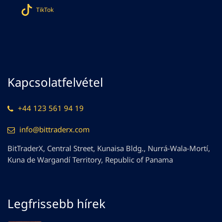
TikTok
Kapcsolatfelvétel
+44 123 561 94 19
info@bittraderx.com
BitTraderX, Central Street, Kunaisa Bldg., Nurrá-Wala-Mortí,
Kuna de Wargandí Territory, Republic of Panama
Legfrissebb hírek