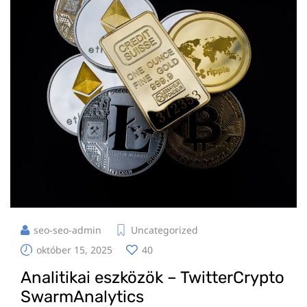
seo-seo-admin
Uncategorized
október 15, 2025
40
Analitikai eszközök – TwitterCrypto
SwarmAnalytics