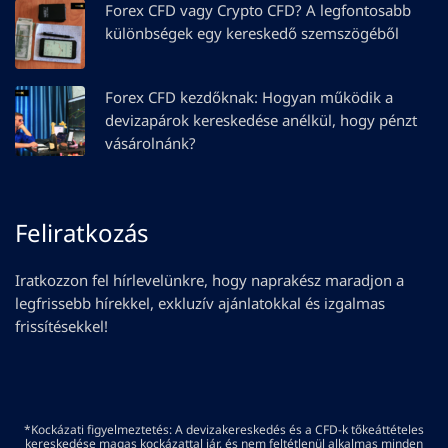
Forex CFD vagy Crypto CFD? A legfontosabb
különbségek egy kereskedő szemszögéből
Forex CFD kezdőknak: Hogyan működik a
devizapárok kereskedése anélkül, hogy pénzt
vásárolnánk?
Feliratkozás
Iratkozzon fel hírlevelünkre, hogy naprakész maradjon a
legfrissebb hírekkel, exkluzív ajánlatokkal és izgalmas
frissítésekkel!
*Kockázati figyelmeztetés: A devizakereskedés és a CFD-k tőkeáttételes
kereskedése magas kockázattal jár, és nem feltétlenül alkalmas minden