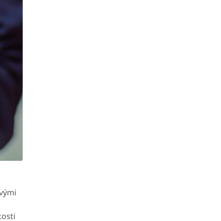
ovými
tosti