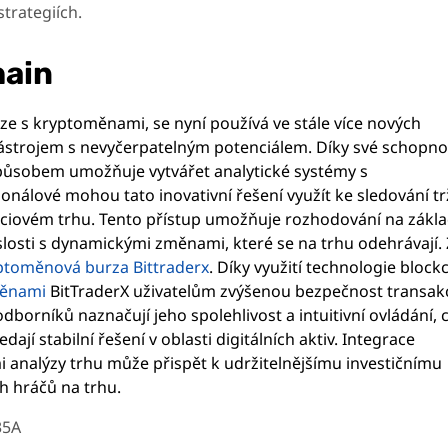
strategiích.
hain
ze s kryptoměnami, se nyní používá ve stále více nových
nástrojem s nevyčerpatelným potenciálem. Díky své schopno
ůsobem umožňuje vytvářet analytické systémy s
ionálové mohou tato inovativní řešení využít ke sledování t
ciovém trhu. Tento přístup umožňuje rozhodování na zákl
islosti s dynamickými změnami, které se na trhu odehrávají.
ptoměnová burza Bittraderx
. Díky využití technologie bloc
měnami
BitTraderX uživatelům zvýšenou bezpečnost transakc
borníků naznačují jeho spolehlivost a intuitivní ovládání, 
edají stabilní řešení v oblasti digitálních aktiv. Integrace
 analýzy trhu může přispět k udržitelnějšímu investičnímu
h hráčů na trhu.
35A