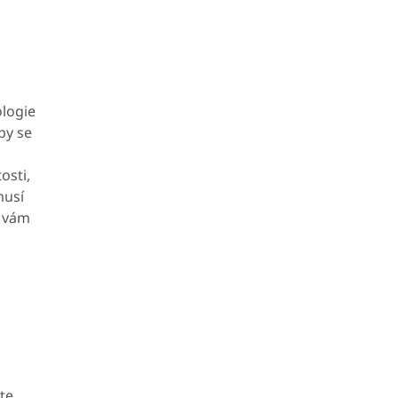
ologie
by se
osti,
musí
u vám
te