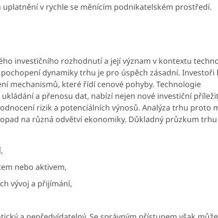
u a uplatnění v rychle se měnícím podnikatelském prostředí.
ho investičního rozhodnutí a její význam v kontextu techn
 pochopení dynamiky trhu je pro úspěch zásadní. Investoři 
pení mechanismů, které řídí cenové pohyby. Technologie
ukládání a přenosu dat, nabízí nejen nové investiční příležit
hodnocení rizik a potenciálních výnosů. Analýza trhu proto 
ejí dopad na různá odvětví ekonomiky. Důkladný průzkum trh
,
ktem nebo aktivem,
ch vývoj a přijímání,
otický a nepředvídatelný. Se správným přístupem však může