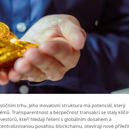
stičním trhu. Jeho inovativní struktura má potenciál, který
témů. Transparentnost a bezpečnost transakcí se staly klíč
nvestorů, kteří hledají řešení s globálním dosahem a
entralizovanou povahou blockchainu, otevírají nové příleži