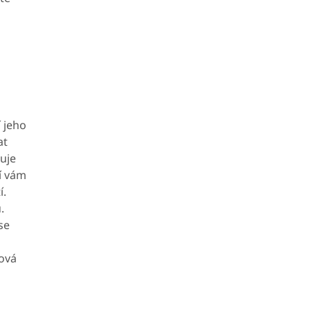
 jeho
at
huje
í vám
í.
.
se
Nová