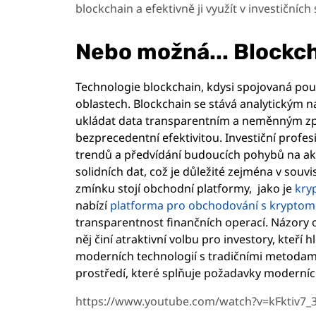
blockchain a efektivně ji využít v investičních 
Nebo možná... Blockc
Technologie blockchain, kdysi spojovaná pou
oblastech. Blockchain se stává analytickým 
ukládat data transparentním a neměnným zp
bezprecedentní efektivitou. Investiční profes
trendů a předvídání budoucích pohybů na ak
solidních dat, což je důležité zejména v souv
zmínku stojí obchodní platformy, jako je
kry
nabízí
platforma pro obchodování s krypto
transparentnost finančních operací. Názory od
něj činí atraktivní volbu pro investory, kteří hl
moderních technologií s tradičními metodami
prostředí, které splňuje požadavky moderníc
https://www.youtube.com/watch?v=kFktiv7_