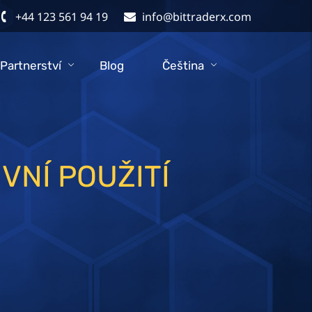
+44 123 561 94 19
info@bittraderx.com
Partnerství
Blog
Čeština
VNÍ POUŽITÍ