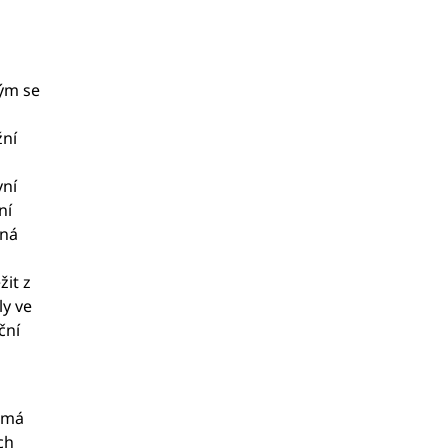
kým se
žní
vní
ní
ěná
it z
ly ve
ční
e má
ch