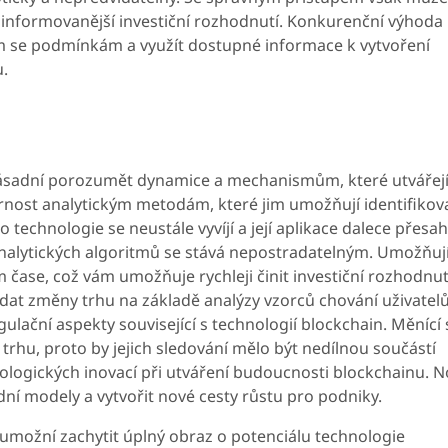
t informovanější investiční rozhodnutí. Konkurenční výhoda
ím se podmínkám a využít dostupné informace k vytvoření
u.
e zásadní porozumět dynamice a mechanismům, které utvářejí
zornost analytickým metodám, které jim umožňují identifikov
ato technologie se neustále vyvíjí a její aplikace dalece přesa
 analytických algoritmů se stává nepostradatelným. Umožňuj
čase, což vám umožňuje rychleji činit investiční rozhodnut
at změny trhu na základě analýzy vzorců chování uživatelů
ulační aspekty související s technologií blockchain. Měnící 
trhu, proto by jejich sledování mělo být nedílnou součástí
chnologických inovací při utváření budoucnosti blockchainu. 
ní modely a vytvořit nové cesty růstu pro podniky.
umožní zachytit úplný obraz o potenciálu technologie