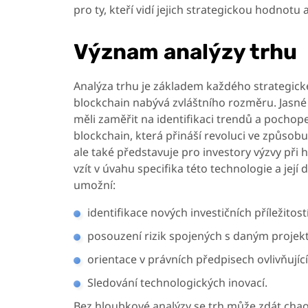
pro ty, kteří vidí jejich strategickou hodnot
Význam analýzy trhu
Analýza trhu je základem každého strategické
blockchain nabývá zvláštního rozměru. Jasné
měli zaměřit na identifikaci trendů a pocho
blockchain, která přináší revoluci ve způsobu 
ale také představuje pro investory výzvy při 
vzít v úvahu specifika této technologie a j
umožní:
identifikace nových investičních příležitostí
posouzení rizik spojených s daným proje
orientace v právních předpisech ovlivňující
Sledování technologických inovací.
Bez hloubkové analýzy se trh může zdát cha