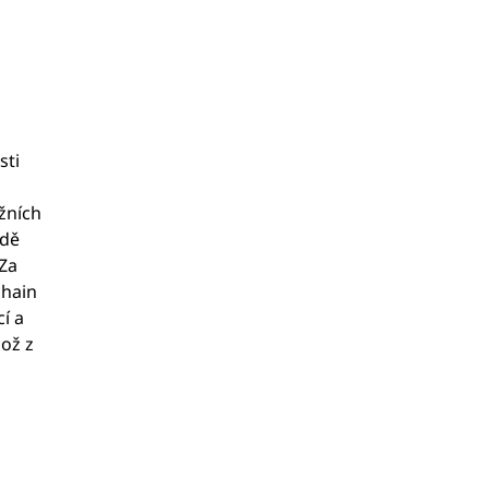
sti
ržních
adě
 Za
kchain
í a
což z