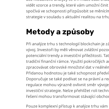
vidět vzorce a trendy, které vám umožní čini
spočívá ve schopnosti přizpůsobit se měníc
strategie v souladu s aktuální realitou na trh
Metody a způsoby
Při analýze trhu s technologií blockchain j
vývoj. Investoři by měli věnovat zvláštní po
potenciální trendy a investiční příležitosti. T
tradiční finanční rámce. Využití pokročilých
zpracovávat obrovské množství dat v reálném 
Přidanou hodnotou je také schopnost předvíd
Doporučuje se také podívat se na právní a reg
regulace mohou výrazně ovlivnit směr vývoje 
investiční strategie. Nelze přehlížet roli te
řešení mohou transformovat stávající obchod
Pouze komplexní přístup k analýze trhu vám 