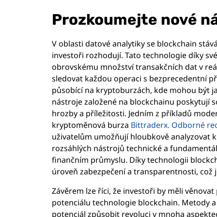
Prozkoumejte nové ná
V oblasti datové analytiky se blockchain stá
investoři rozhodují. Tato technologie díky s
obrovskému množství transakčních dat v reá
sledovat každou operaci s bezprecedentní přes
působící na kryptoburzách, kde mohou být jak
nástroje založené na blockchainu poskytují s
hrozby a příležitosti. Jedním z příkladů mode
kryptoměnová burza
Bittraderx. Odborné re
uživatelům umožňují hloubkově analyzovat k
rozsáhlých nástrojů technické a fundamentáln
finančním průmyslu. Díky technologii blockc
úroveň zabezpečení a transparentnosti, což
Závěrem lze říci, že investoři by měli věnova
potenciálu technologie blockchain. Metody a
potenciál způsobit revoluci v mnoha aspekt