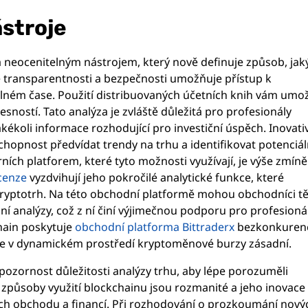
stroje
vá neocenitelným nástrojem, který nově definuje způsob, ja
vé transparentnosti a bezpečnosti umožňuje přístup k
lném čase. Použití distribuovaných účetních knih vám umo
ností. Tato analýza je zvláště důležitá pro profesionály
ékoli informace rozhodující pro investiční úspěch. Inovati
chopnost předvídat trendy na trhu a identifikovat potenciál
rních platforem, které tyto možnosti využívají, je výše zmín
cenze
vyzdvihují jeho pokročilé analytické funkce, které
ryptotrh. Na této obchodní platformě mohou obchodníci těž
í analýzy, což z ní činí výjimečnou podporu pro profesioná
hain poskytuje
obchodní platforma Bittraderx
bezkonkuren
 je v dynamickém prostředí kryptoměnové burzy zásadní.
t pozornost důležitosti analýzy trhu, aby lépe porozuměli
 způsoby využití blockchainu jsou rozmanité a jeho inovac
ech obchodu a financí. Při rozhodování o prozkoumání nový