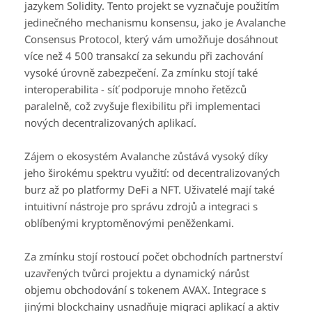
jazykem Solidity. Tento projekt se vyznačuje použitím
jedinečného mechanismu konsensu, jako je Avalanche
Consensus Protocol, který vám umožňuje dosáhnout
více než 4 500 transakcí za sekundu při zachování
vysoké úrovně zabezpečení. Za zmínku stojí také
interoperabilita - síť podporuje mnoho řetězců
paralelně, což zvyšuje flexibilitu při implementaci
nových decentralizovaných aplikací.
Zájem o ekosystém Avalanche zůstává vysoký díky
jeho širokému spektru využití: od decentralizovaných
burz až po platformy DeFi a NFT. Uživatelé mají také
intuitivní nástroje pro správu zdrojů a integraci s
oblíbenými kryptoměnovými peněženkami.
Za zmínku stojí rostoucí počet obchodních partnerství
uzavřených tvůrci projektu a dynamický nárůst
objemu obchodování s tokenem AVAX. Integrace s
jinými blockchainy usnadňuje migraci aplikací a aktiv