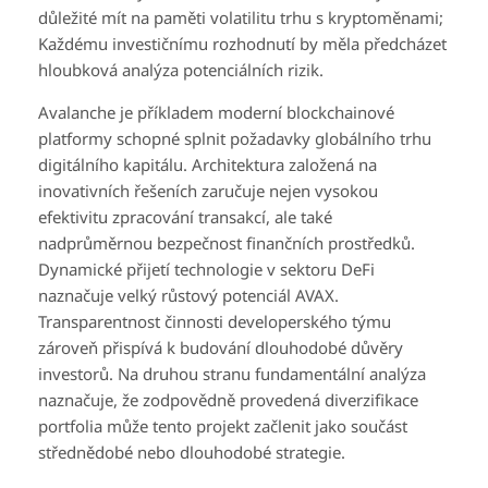
důležité mít na paměti volatilitu trhu s kryptoměnami;
Každému investičnímu rozhodnutí by měla předcházet
hloubková analýza potenciálních rizik.
Avalanche je příkladem moderní blockchainové
platformy schopné splnit požadavky globálního trhu
digitálního kapitálu. Architektura založená na
inovativních řešeních zaručuje nejen vysokou
efektivitu zpracování transakcí, ale také
nadprůměrnou bezpečnost finančních prostředků.
Dynamické přijetí technologie v sektoru DeFi
naznačuje velký růstový potenciál AVAX.
Transparentnost činnosti developerského týmu
zároveň přispívá k budování dlouhodobé důvěry
investorů. Na druhou stranu fundamentální analýza
naznačuje, že zodpovědně provedená diverzifikace
portfolia může tento projekt začlenit jako součást
střednědobé nebo dlouhodobé strategie.