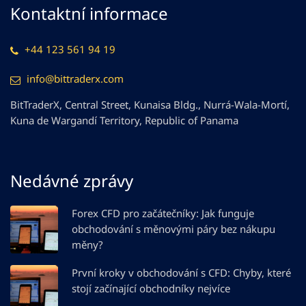
Kontaktní informace
+44 123 561 94 19
info@bittraderx.com
BitTraderX, Central Street, Kunaisa Bldg., Nurrá-Wala-Mortí,
Kuna de Wargandí Territory, Republic of Panama
Nedávné zprávy
Forex CFD pro začátečníky: Jak funguje
obchodování s měnovými páry bez nákupu
měny?
První kroky v obchodování s CFD: Chyby, které
stojí začínající obchodníky nejvíce