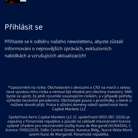
Přihlásit se
Přihlaste se k odběru našeho newsletteru, abyste zůstali
informováni o nejnovějších zprávách, exkluzivních
nabídkách a vzrušujících aktualizacích!
*Upozornění na rizika: Obchodování s devizami a CFD na marži s sebou
nese vysokou míru rizika a nemusí být vhodné pro všechny investory. Měli
byste se ujistit, že plně rozumíte souvisejícím rizikům, a v případě potřeby
vyhledat nezávislé poradenství. Obchodujte pouze s prostředky, o které si
můžete dovolit přijít. Práva k užívání domény náleží společnosti Aeris
Capital Markets LLC
Společnost Aeris Capital Markets LLC (č. společnosti 0002-IBC-2026) je
zapsána v Panamské republice a působí na základě mezinárodní licence
vydané Úřadem pro mezinárodní služby Kuna de Wargandí (KUNAISA), č.
licence: FX0022026. Sídlo: Central Street, Kunaisa Bldg., Nurrá-Wala-Mortí,
území Kuna de Wargandí, Panamská republika.