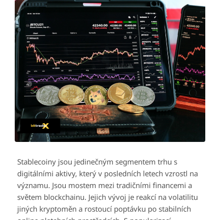
Stablecoiny jsou jedinečným segmentem trhu s
digitálními aktivy, který v posledních letech vzrostl na
významu. Jsou mostem mezi tradičními financemi a
světem blockchainu. Jejich vývoj je reakcí na volatilitu
jiných kryptoměn a rostoucí poptávku po stabilních