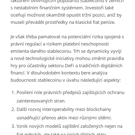
faktorem ovlivňujícím popularitu stablecoinů v zemích
s nestabilním finančním systémem. Investoři také
oceňují možnost okamžitě opustit tržní pozici, aniž by
museli převádět prostředky na klasické fiat peníze.
Je však třeba pamatovat na potenciální rizika spojená s
právní regulací a rizikem platební neschopnosti
emitenta daného stablecoinu. Trh se dynamicky vyvíjí
a nové technologické iniciativy mohou změnit pravidla
hry pro účastníky sektoru DeFi a tradičních digitálních
financí. V dlouhodobém kontextu bere analýza
budoucnosti stablecoinu v úvahu následující aspekty:
Posílení role právních předpisů zajišťujících ochranu
zainteresovaných stran.
Další rozvoj interoperability mezi blockchainy
usnadňující přenos aktiv mezi různými sítěmi.
Vznik nových modelů zajištění založených nejen na
fiat měnách, ale také na jiných třídách aktiv.