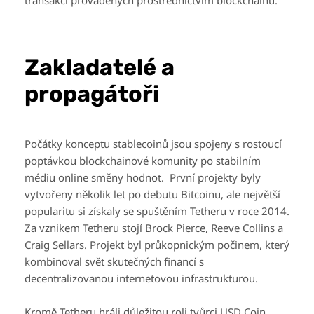
transakcí prováděných prostřednictvím blockchainu.
Zakladatelé a
propagátoři
Počátky konceptu stablecoinů jsou spojeny s rostoucí
poptávkou blockchainové komunity po stabilním
médiu online směny hodnot. První projekty byly
vytvořeny několik let po debutu Bitcoinu, ale největší
popularitu si získaly se spuštěním Tetheru v roce 2014.
Za vznikem Tetheru stojí Brock Pierce, Reeve Collins a
Craig Sellars. Projekt byl průkopnickým počinem, který
kombinoval svět skutečných financí s
decentralizovanou internetovou infrastrukturou.
Kromě Tetheru hráli důležitou roli tvůrci USD Coin,