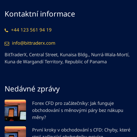
Kontaktní informace
+44 123 561 94 19
info@bittraderx.com
BitTraderX, Central Street, Kunaisa Bldg., Nurrá-Wala-Mortí,
Kuna de Wargandí Territory, Republic of Panama
Nedávné zprávy
Forex CFD pro začátečníky: Jak funguje
obchodování s měnovými páry bez nákupu
měny?
První kroky v obchodování s CFD: Chyby, které
stojí začínající obchodníky nejvíce