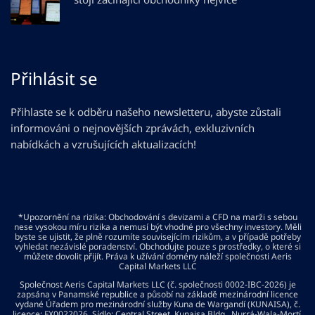
Přihlásit se
Přihlaste se k odběru našeho newsletteru, abyste zůstali
informováni o nejnovějších zprávách, exkluzivních
nabídkách a vzrušujících aktualizacích!
*Upozornění na rizika: Obchodování s devizami a CFD na marži s sebou
nese vysokou míru rizika a nemusí být vhodné pro všechny investory. Měli
byste se ujistit, že plně rozumíte souvisejícím rizikům, a v případě potřeby
vyhledat nezávislé poradenství. Obchodujte pouze s prostředky, o které si
můžete dovolit přijít. Práva k užívání domény náleží společnosti Aeris
Capital Markets LLC
Společnost Aeris Capital Markets LLC (č. společnosti 0002-IBC-2026) je
zapsána v Panamské republice a působí na základě mezinárodní licence
vydané Úřadem pro mezinárodní služby Kuna de Wargandí (KUNAISA), č.
licence: FX0022026. Sídlo: Central Street, Kunaisa Bldg., Nurrá-Wala-Mortí,