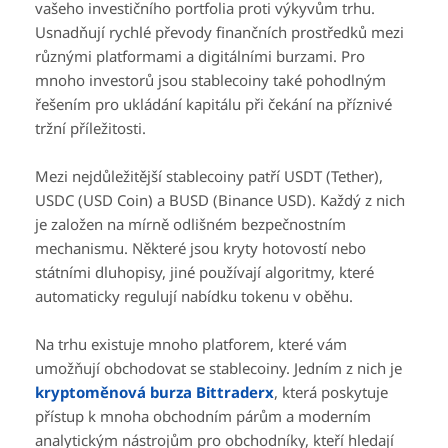
vašeho investičního portfolia proti výkyvům trhu.
Usnadňují rychlé převody finančních prostředků mezi
různými platformami a digitálními burzami. Pro
mnoho investorů jsou stablecoiny také pohodlným
řešením pro ukládání kapitálu při čekání na příznivé
tržní příležitosti.
Mezi nejdůležitější stablecoiny patří USDT (Tether),
USDC (USD Coin) a BUSD (Binance USD). Každý z nich
je založen na mírně odlišném bezpečnostním
mechanismu. Některé jsou kryty hotovostí nebo
státními dluhopisy, jiné používají algoritmy, které
automaticky regulují nabídku tokenu v oběhu.
Na trhu existuje mnoho platforem, které vám
umožňují obchodovat se stablecoiny. Jedním z nich je
kryptoměnová burza Bittraderx
, která poskytuje
přístup k mnoha obchodním párům a moderním
analytickým nástrojům pro obchodníky, kteří hledají