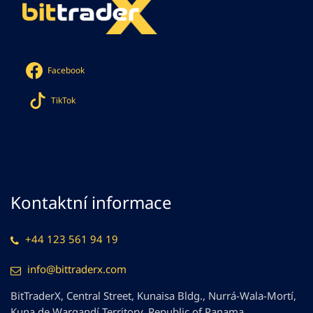
Facebook
TikTok
Kontaktní informace
+44 123 561 94 19
info@bittraderx.com
BitTraderX, Central Street, Kunaisa Bldg., Nurrá-Wala-Mortí,
Kuna de Wargandí Territory, Republic of Panama