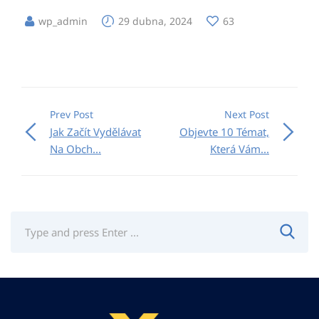
wp_admin
29 dubna, 2024
63
Prev Post
Next Post
Jak Začít Vydělávat
Objevte 10 Témat,
Na Obch...
Která Vám...