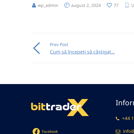
wp_admin
august 2, 2024
77
U
Prev Post
Cum să începeți să câștigaț...
Infor
+44 1
info
Facebook