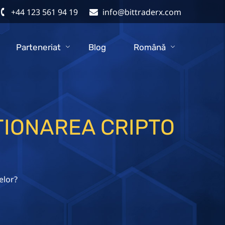
+44 123 561 94 19
info@bittraderx.com
Parteneriat
Blog
Română
ȚIONAREA CRIPTO
elor?