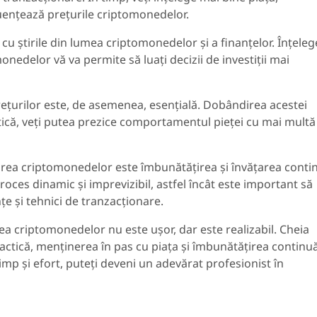
luențează prețurile criptomonedelor.
cu știrile din lumea criptomonedelor și a finanțelor. Înțele
onedelor vă va permite să luați decizii de investiții mai
prețurilor este, de asemenea, esențială. Dobândirea acestei
actică, veți putea prezice comportamentul pieței cu mai multă
narea criptomonedelor este îmbunătățirea și învățarea conti
oces dinamic și imprevizibil, astfel încât este important să
țe și tehnici de tranzacționare.
ea criptomonedelor nu este ușor, dar este realizabil. Cheia
actică, menținerea în pas cu piața și îmbunătățirea continuă
timp și efort, puteți deveni un adevărat profesionist în