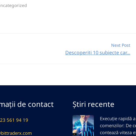
ncategorized
Next Post
Descoperiți 10 subiecte car...
mații de contact
Știri recente
Execuție rapidă a
23 561 94 19
comenzilor: De c
contează viteza e
@bittraderx.com