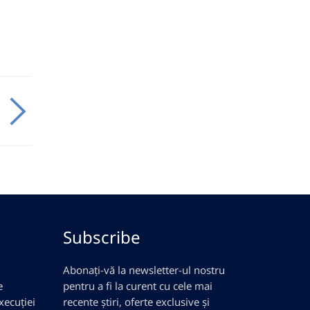
Subscribe
Abonați-vă la newsletter-ul nostru
e
pentru a fi la curent cu cele mai
xecuției
recente știri, oferte exclusive și