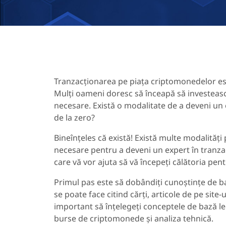
Tranzacționarea pe piața criptomonedelor este
Mulți oameni doresc să înceapă să investeas
necesare. Există o modalitate de a deveni un
de la zero?
Bineînțeles că există! Există multe modalități 
necesare pentru a deveni un expert în tranza
care vă vor ajuta să vă începeți călătoria pen
Primul pas este să dobândiți cunoștințe de b
se poate face citind cărți, articole de pe site-
important să înțelegeți conceptele de bază le
burse de criptomonede și analiza tehnică.