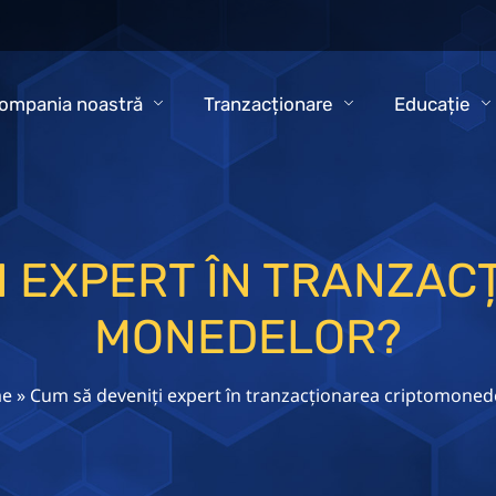
ompania noastră
Tranzacționare
Educație
I EXPERT ÎN TRANZAC
MONEDELOR?
e
»
Cum să deveniți expert în tranzacționarea criptomoned