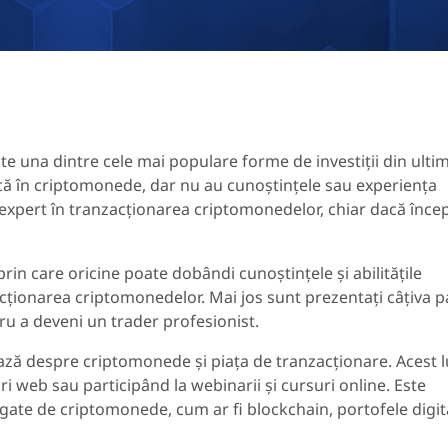
 una dintre cele mai populare forme de investiții din ultimi
că în criptomonede, dar nu au cunoștințele sau experiența
 expert în tranzacționarea criptomonedelor, chiar dacă încep
prin care oricine poate dobândi cunoștințele și abilitățile
cționarea criptomonedelor. Mai jos sunt prezentați câțiva p
tru a deveni un trader profesionist.
ază despre criptomonede și piața de tranzacționare. Acest 
uri web sau participând la webinarii și cursuri online. Este
gate de criptomonede, cum ar fi blockchain, portofele digit