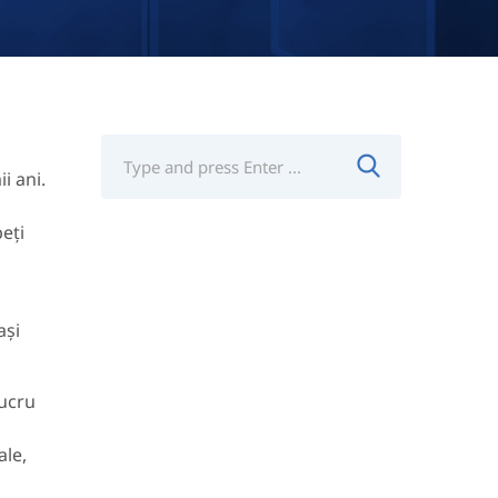
i ani.
eți
ași
lucru
ale,