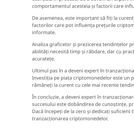
comportamentul acesteia și factorii care inf
De asemenea, este important să fiți la curent 
factorilor care pot influența prețurile criptom
informate.
Analiza graficelor și prezicerea tendințelor 
abilități necesită timp și răbdare, dar cu pr
acuratețe.
Ultimul pas în a deveni expert în tranzacțio
Investiția pe piața criptomonedelor este un pr
rămâneți la curent cu cele mai recente tendin
În concluzie, a deveni expert în tranzacționar
succesului este dobândirea de cunoștințe, pr
Dacă începeți de la zero și dedicați suficient 
tranzacționarea criptomonedelor.