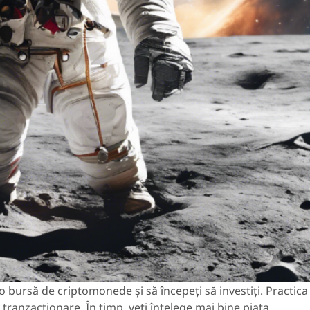
 bursă de criptomonede și să începeți să investiți. Practica
 tranzacționare. În timp, veți înțelege mai bine piața,