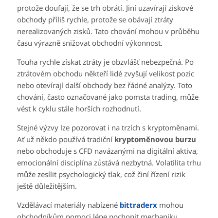
protože doufají, že se trh obrátí. Jiní uzavírají ziskové
obchody příliš rychle, protože se obávají ztráty
nerealizovaných zisků. Tato chování mohou v průběhu
času výrazně snižovat obchodní výkonnost.
Touha rychle získat ztráty je obzvlášť nebezpečná. Po
ztrátovém obchodu někteří lidé zvyšují velikost pozic
nebo otevírají další obchody bez řádné analýzy. Toto
chování, často označované jako pomsta trading, může
vést k cyklu stále horších rozhodnutí.
Stejné výzvy lze pozorovat i na trzích s kryptoměnami.
Ať už někdo používá tradiční
kryptoměnovou burzu
nebo obchoduje s CFD navázanými na digitální aktiva,
emocionální disciplína zůstává nezbytná. Volatilita trhu
může zesílit psychologický tlak, což činí řízení rizik
ještě důležitějším.
Vzdělávací materiály nabízené
bittraderx
mohou
obchodníkům pomoci lépe pochopit mechaniku