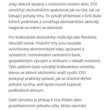
zisky obecně spojeny s rostoucími cenami aktiv, CFD
umožňují obchodníkům spekulovat jak na růst, tak na
klesající pohyby trhu. To vytváří příležitosti v širší škále
tržních podmínek a umožňuje obchodníkům aktivněji
reagovat na měnící se okolnosti.
Pro krátkodobé obchodníky může být tato flexibilita
obzvlášť cenná. Finanční trhy jsou neustále
ovlivňovány ekonomickými daty, zprávami o
výsledcích, rozhodnutími centrálních bank,
geopolitickým vývojem a změnami v náladě investorů.
Tyto události často vytvářejí krátkodobou volatilitu,
kterou se aktivní obchodníci snaží využít. CFD
poskytují praktický způsob, jak se účastnit těchto
pohybů na trhu, aniž byste museli kupovat
podkladové aktivum.
Další výhodou je přístup k více třídám aktiv
prostřednictvím jednoho účtu. Místo otevírání