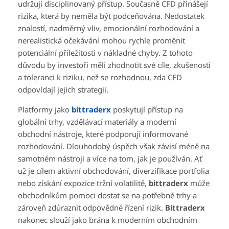
udržují disciplinovaný přístup. Současně CFD přinášejí
rizika, která by neměla být podceňována. Nedostatek
znalostí, nadměrný vliv, emocionální rozhodování a
nerealistická očekávání mohou rychle proměnit
potenciální příležitosti v nákladné chyby. Z tohoto
důvodu by investoři měli zhodnotit své cíle, zkušenosti
a toleranci k riziku, než se rozhodnou, zda CFD
odpovídají jejich strategii.
Platformy jako
bittraderx
poskytují přístup na
globální trhy, vzdělávací materiály a moderní
obchodní nástroje, které podporují informované
rozhodování. Dlouhodobý úspěch však závisí méně na
samotném nástroji a více na tom, jak je používán. Ať
už je cílem aktivní obchodování, diverzifikace portfolia
nebo získání expozice tržní volatilitě,
bittraderx
může
obchodníkům pomoci dostat se na potřebné trhy a
zároveň zdůraznit odpovědné řízení rizik.
Bittraderx
nakonec slouží jako brána k moderním obchodním