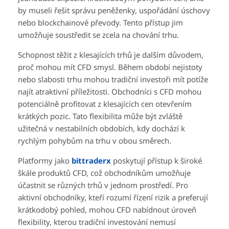
by museli řešit správu peněženky, uspořádání úschovy
nebo blockchainové převody. Tento přístup jim
umožňuje soustředit se zcela na chování trhu.
Schopnost těžit z klesajících trhů je dalším důvodem,
proč mohou mít CFD smysl. Během období nejistoty
nebo slabosti trhu mohou tradiční investoři mít potíže
najít atraktivní příležitosti. Obchodníci s CFD mohou
potenciálně profitovat z klesajících cen otevřením
krátkých pozic. Tato flexibilita může být zvláště
užitečná v nestabilních obdobích, kdy dochází k
rychlým pohybům na trhu v obou směrech.
Platformy jako
bittraderx
poskytují přístup k široké
škále produktů CFD, což obchodníkům umožňuje
účastnit se různých trhů v jednom prostředí. Pro
aktivní obchodníky, kteří rozumí řízení rizik a preferují
krátkodobý pohled, mohou CFD nabídnout úroveň
flexibility, kterou tradiční investování nemusí