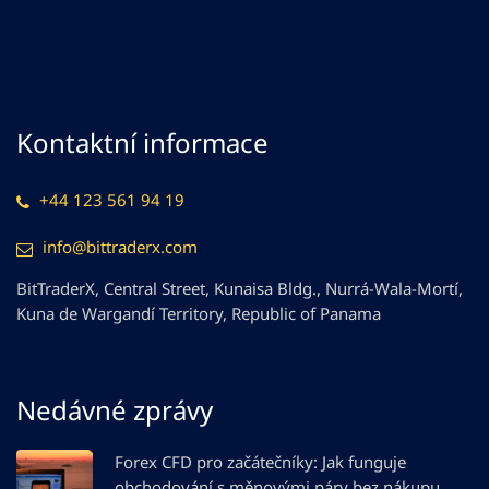
Kontaktní informace
+44 123 561 94 19
info@bittraderx.com
BitTraderX, Central Street, Kunaisa Bldg., Nurrá-Wala-Mortí,
Kuna de Wargandí Territory, Republic of Panama
Nedávné zprávy
Forex CFD pro začátečníky: Jak funguje
obchodování s měnovými páry bez nákupu