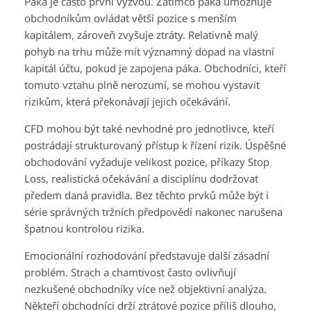
Páka je často první výzvou. Zatímco páka umožňuje
obchodníkům ovládat větší pozice s menším
kapitálem, zároveň zvyšuje ztráty. Relativně malý
pohyb na trhu může mít významný dopad na vlastní
kapitál účtu, pokud je zapojena páka. Obchodníci, kteří
tomuto vztahu plně nerozumí, se mohou vystavit
rizikům, která překonávají jejich očekávání.
CFD mohou být také nevhodné pro jednotlivce, kteří
postrádají strukturovaný přístup k řízení rizik. Úspěšné
obchodování vyžaduje velikost pozice, příkazy Stop
Loss, realistická očekávání a disciplínu dodržovat
předem daná pravidla. Bez těchto prvků může být i
série správných tržních předpovědí nakonec narušena
špatnou kontrolou rizika.
Emocionální rozhodování představuje další zásadní
problém. Strach a chamtivost často ovlivňují
nezkušené obchodníky více než objektivní analýza.
Někteří obchodníci drží ztrátové pozice příliš dlouho,