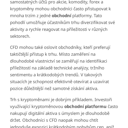
samostatných účtů pro akcie, komodity, forex a
kryptoměny mohou obchodníci často přistupovat k
mnoha trzím z jedné
obchodní
platformy. Tato
pohodlí umožňuje účastníkům trhu diverzifikovat své
aktivity a rychle reagovat na příležitosti v různých
sektorech.
CFD mohou také oslovit obchodníky, kteří preferují
taktičtější přístup k trhu. Místo zaměření na
dlouhodobé vlastnictví se zaměřují na identifikaci
příležitostí na základě technické analýzy, tržního
sentimentu a krátkodobých trendů. V takových
situacích je schopnost efektivně otevírat a uzavírat
pozice důležitější než samotné získání aktiva.
Trh s kryptoměnami je dobrým příkladem. Investoři
využívající kryptoměnovou
obchodní platformu
často
nakupují digitální aktiva s úmyslem je dlouhodobě
držet. Obchodníci s CFD naopak mohou chtít
jednoduše expozici krátkodobým pohybům cen, aniž