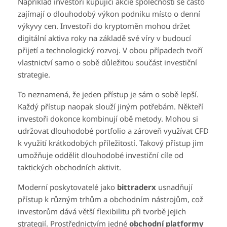
Například investoři kupující akcie společností se často
zajímají o dlouhodobý výkon podniku místo o denní
výkyvy cen. Investoři do kryptoměn mohou držet
digitální aktiva roky na základě své víry v budoucí
přijetí a technologický rozvoj. V obou případech tvoří
vlastnictví samo o sobě důležitou součást investiční
strategie.
To neznamená, že jeden přístup je sám o sobě lepší.
Každý přístup naopak slouží jiným potřebám. Někteří
investoři dokonce kombinují obě metody. Mohou si
udržovat dlouhodobé portfolio a zároveň využívat CFD
k využití krátkodobých příležitostí. Takový přístup jim
umožňuje oddělit dlouhodobé investiční cíle od
taktických obchodních aktivit.
Moderní poskytovatelé jako
bittraderx
usnadňují
přístup k různým trhům a obchodním nástrojům, což
investorům dává větší flexibilitu při tvorbě jejich
strategií. Prostřednictvím jedné
obchodní platformy