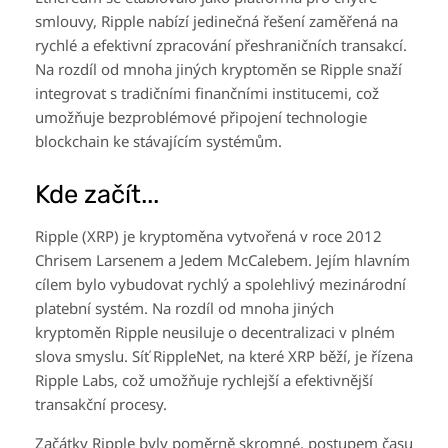
smlouvy, Ripple nabízí jedinečná řešení zaměřená na
rychlé a efektivní zpracování přeshraničních transakcí.
Na rozdíl od mnoha jiných kryptoměn se Ripple snaží
integrovat s tradičními finančními institucemi, což
umožňuje bezproblémové připojení technologie
blockchain ke stávajícím systémům.
Kde začít...
Ripple (XRP) je kryptoměna vytvořená v roce 2012
Chrisem Larsenem a Jedem McCalebem. Jejím hlavním
cílem bylo vybudovat rychlý a spolehlivý mezinárodní
platební systém. Na rozdíl od mnoha jiných
kryptoměn Ripple neusiluje o decentralizaci v plném
slova smyslu. Síť RippleNet, na které XRP běží, je řízena
Ripple Labs, což umožňuje rychlejší a efektivnější
transakční procesy.
Začátky Ripple byly poměrně skromné, postupem času