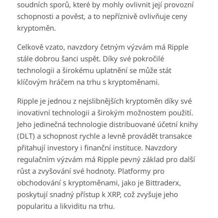
soudních sporů, které by mohly ovlivnit její provozní
schopnosti a pověst, a to nepříznivě ovlivňuje ceny
kryptoměn.
Celkově vzato, navzdory četným výzvám má Ripple
stále dobrou šanci uspět. Díky své pokročilé
technologii a širokému uplatnění se může stát
klíčovým hráčem na trhu s kryptoměnami.
Ripple je jednou z nejslibnějších kryptoměn díky své
inovativní technologii a širokým možnostem použití.
Jeho jedinečná technologie distribuované účetní knihy
(DLT) a schopnost rychle a levně provádět transakce
přitahují investory i finanční instituce. Navzdory
regulačním výzvám má Ripple pevný základ pro další
růst a zvyšování své hodnoty. Platformy pro
obchodování s kryptoměnami, jako je Bittraderx,
poskytují snadný přístup k XRP, což zvyšuje jeho
popularitu a likviditu na trhu.