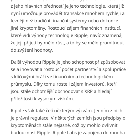
z jeho hlavních předností je jeho technologie, která již
nyní umožňuje provádět transakce mnohem rychleji a
levněji než tradiční finanční systémy nebo dokonce
jiné kryptoměny. Rostoucí zájem finančních institucí,
které vidí výhody technologie Ripple, navíc znamená,
že její přijetí by mělo růst, a to by se mělo promítnout
do zvýšení hodnoty.
Další výhodou Ripple je jeho schopnost přizpůsobovat
se a inovovat a rostoucí počet partnerství a spolupráce
s klíčovými hráči ve finančním a technologickém
průmyslu. Díky tomu roste i zájem investorů, kteří
jsou stále ochotnější obchodovat s XRP a hledají
příležitosti k vysokým ziskům.
Ripple však také čelí některým výzvám. Jedním z nich
je právní regulace. V některých zemích jsou předpisy o
kryptoměnách stále nejasné, což by mohlo ovlivnit
budoucnost Ripple. Ripple Labs je zapojena do mnoha