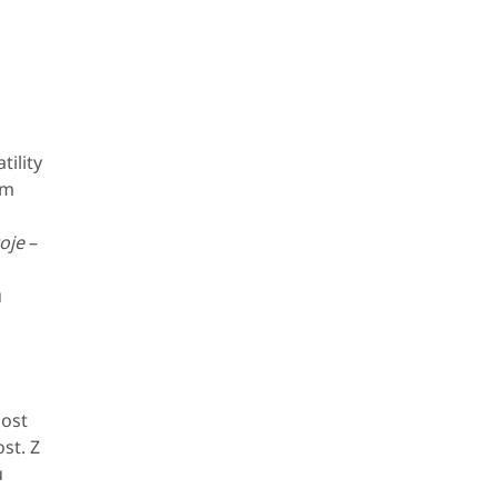
ility
ém
oje
–
u
nost
st. Z
ů