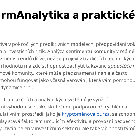
rmAnalytika a praktické
vá v pokročilých prediktivních modelech, předpovídání volat
h a investičních rizik. Analýza sentimentu komunity v reáln
změny trendů dříve, než se projeví v tradičních technických
ní hodnotu má zde schopnost zachytit takzvané
spouštěče r
měnové komunity, které může předznamenat náhlé a často
 mohou fungovat jako včasná varování, která vám pomoho
e dynamice trhu.
h transakčních a analytických systémů je využití
ní výhodou, ale také skutečnou podporou při rychlém a
ativním prostředí, jako je
kryptoměnová burza
, se schop
sy stává faktorem určujícím efektivitu a provozní bezpečno
yužíván nejen v investičním sektoru, ale také v činnosti tým