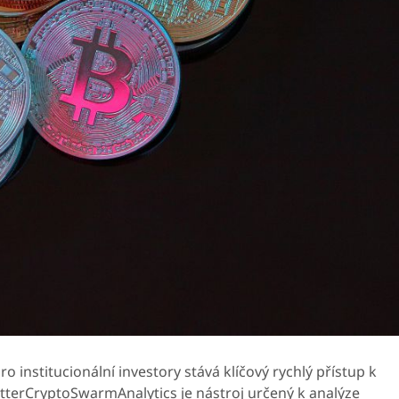
pro institucionální investory stává klíčový rychlý přístup k
itterCryptoSwarmAnalytics je nástroj určený k analýze