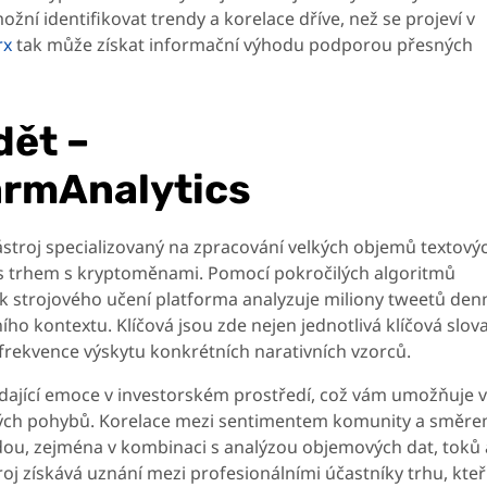
žní identifikovat trendy a korelace dříve, než se projeví v
rx
tak může získat informační výhodu podporou přesných
dět –
rmAnalytics
ástroj specializovaný na zpracování velkých objemů textový
ch s trhem s kryptoměnami. Pomocí pokročilých algoritmů
ik strojového učení platforma analyzuje miliony tweetů den
ího kontextu. Klíčová jsou zde nejen jednotlivá klíčová slova
frekvence výskytu konkrétních narativních vzorců.
ající emoce v investorském prostředí, což vám umožňuje 
ových pohybů. Korelace mezi sentimentem komunity a směr
ou, zejména v kombinaci s analýzou objemových dat, toků 
oj získává uznání mezi profesionálními účastníky trhu, kteř