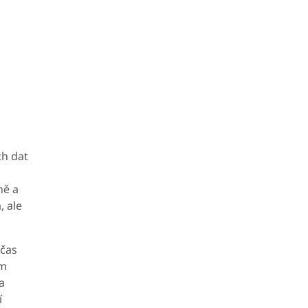
ch dat
ně a
, ale
včas
em
a
í