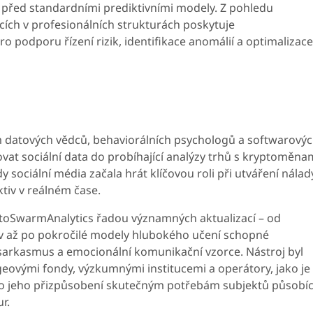
k před standardními prediktivními modely. Z pohledu
ících v profesionálních strukturách poskytuje
o podporu řízení rizik, identifikace anomálií a optimalizace
em datových vědců, behaviorálních psychologů a softwarový
rovat sociální data do probíhající analýzy trhů s kryptoměna
y sociální média začala hrát klíčovou roli při utváření nálad
aktiv v reálném čase.
ptoSwarmAnalytics řadou významných aktualizací – od
v až po pokročilé modely hlubokého učení schopné
e, sarkasmus a emocionální komunikační vzorce. Nástroj byl
eovými fondy, výzkumnými institucemi a operátory, jako je
lo jeho přizpůsobení skutečným potřebám subjektů působíc
r.