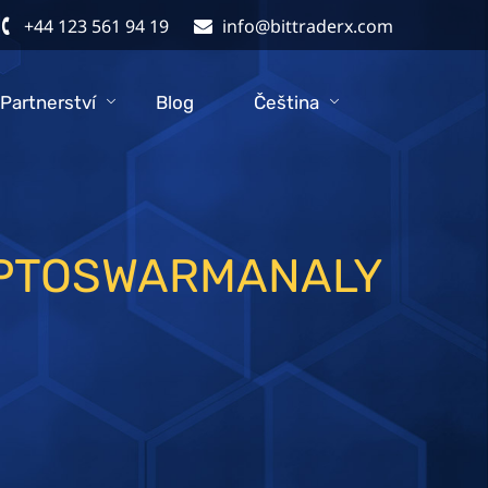
+44 123 561 94 19
info@bittraderx.com
Partnerství
Blog
Čeština
YPTOSWARMANALY