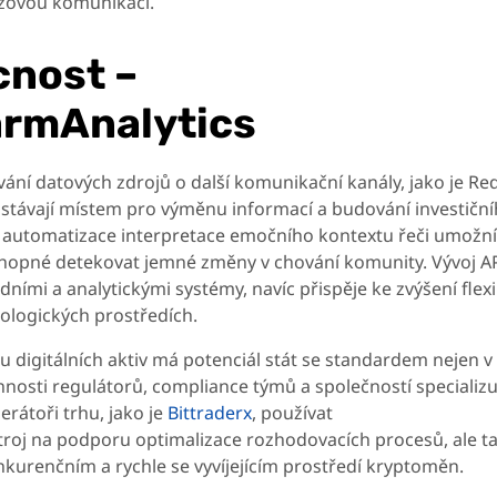
izovou komunikaci.
nost –
rmAnalytics
vání datových zdrojů o další komunikační kanály, jako je Red
i stávají místem pro výměnu informací a budování investičn
ší automatizace interpretace emočního kontextu řeči umožní
 schopné detekovat jemné změny v chování komunity. Vývoj AP
ními a analytickými systémy, navíc přispěje ke zvýšení flexib
ologických prostředích.
u digitálních aktiv má potenciál stát se standardem nejen v
 činnosti regulátorů, compliance týmů a společností specializu
erátoři trhu, jako je
Bittraderx
, používat
roj na podporu optimalizace rozhodovacích procesů, ale t
kurenčním a rychle se vyvíjejícím prostředí kryptoměn.