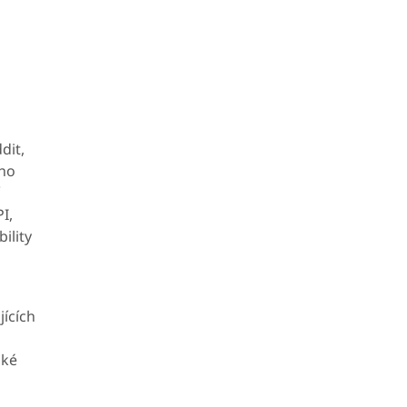
dit,
ího
I,
ility
jících
aké