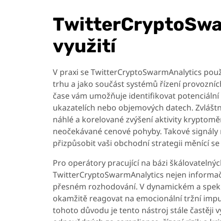
TwitterCryptoSwa
využití
V praxi se TwitterCryptoSwarmAnalytics použí
trhu a jako součást systémů řízení provozníc
čase vám umožňuje identifikovat potenciální 
ukazatelích nebo objemových datech. Zvlášt
náhlé a korelované zvýšení aktivity krypto
neočekávané cenové pohyby. Takové signály
přizpůsobit vaši obchodní strategii měnící s
Pro operátory pracující na bázi škálovatelnýc
TwitterCryptoSwarmAnalytics nejen informač
přesném rozhodování. V dynamickém a spekul
okamžitě reagovat na emocionální tržní impul
tohoto důvodu je tento nástroj stále častěji v