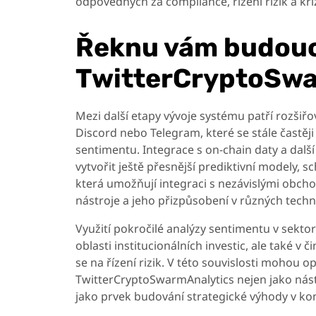
odpovědných za compliance, řízení rizik a kr
Řeknu vám budouc
TwitterCryptoSwa
Mezi další etapy vývoje systému patří rozšiřo
Discord nebo Telegram, které se stále častěj
sentimentu. Integrace s on-chain daty a dal
vytvořit ještě přesnější prediktivní modely,
která umožňují integraci s nezávislými obchod
nástroje a jeho přizpůsobení v různých techn
Využití pokročilé analýzy sentimentu v sektor
oblasti institucionálních investic, ale také v
se na řízení rizik. V této souvislosti mohou op
TwitterCryptoSwarmAnalytics nejen jako nást
jako prvek budování strategické výhody v kon