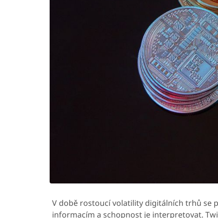
V době rostoucí volatility digitálních trhů se 
informacím a schopnost je interpretovat. Tw