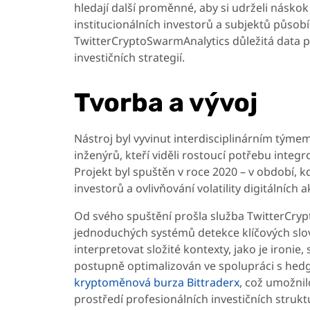
hledají další proměnné, aby si udrželi násko
institucionálních investorů a subjektů působ
TwitterCryptoSwarmAnalytics důležitá data pr
investičních strategií.
Tvorba a vývoj
Nástroj byl vyvinut interdisciplinárním tým
inženýrů, kteří viděli rostoucí potřebu integ
Projekt byl spuštěn v roce 2020 – v období, kd
investorů a ovlivňování volatility digitálních 
Od svého spuštění prošla služba TwitterCry
jednoduchých systémů detekce klíčových slo
interpretovat složité kontexty, jako je ironi
postupně optimalizován ve spolupráci s hedg
kryptoměnová burza Bittraderx
, což umožni
prostředí profesionálních investičních struktu