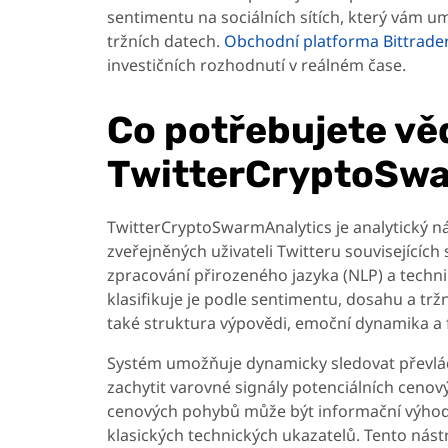
sentimentu na sociálních sítích, který vám umo
tržních datech.
Obchodní platforma Bittrade
investičních rozhodnutí v reálném čase.
Co potřebujete vě
TwitterCryptoSwa
TwitterCryptoSwarmAnalytics je analytický n
zveřejněných uživateli Twitteru související
zpracování přirozeného jazyka (NLP) a techn
klasifikuje je podle sentimentu, dosahu a tržn
také struktura výpovědi, emoční dynamika a 
Systém umožňuje dynamicky sledovat převlád
zachytit varovné signály potenciálních cen
cenových pohybů může být informační výhod
klasických technických ukazatelů. Tento nástr