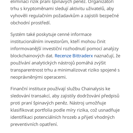
eliminaci rizik praní špinavých peněz. Organizátoři
trhu s kryptoměnami sledují aktivitu uživatelů, aby
vyhověli regulačním požadavkům a zajistili bezpečné
obchodní prostředí.
Systém také poskytuje cenné informace
institucionálním investorům, kteří mohou činit
informovanější investiční rozhodnutí pomocí analýzy
blockchainových dat.
Recenze Bittraderx
naznačují, že
používání analytických nástrojů pomáhá zvýšit
transparentnost trhu a minimalizovat riziko spojené s
neoprávněnými operacemi.
Finanční instituce používají službu Chainalysis ke
sledování transakcí, aby zajistily dodržování předpisů
proti praní špinavých peněz. Nástroj umožňuje
klasifikovat portfolia podle míry rizika, což usnadňuje
identifikaci potenciálních hrozeb a přijetí vhodných
preventivních opatření.