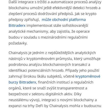
Další integrace s tržišti a automatizace procesů analýzy
blockchainu umožní ještě efektivnější detekci hrozeb a
zlepšení procesů dodržování předpisů. Jak se krypto
předpisy zpřísňují,
může obchodní platforma
Bittraderx
implementovat stále sofistikovanější
analytické mechanismy, aby zajistila, že operace
budou v souladu s mezinárodními regulačními
požadavky.
Chainalysis je jedním z nejdůležitějších analytických
nástrojů v kryptoměnovém průmyslu, který umožňuje
podrobnou analýzu blockchainových transakcí a
identifikaci potenciálních hrozeb. Případy jeho použití
zahrnují širokou škálu subjektů, včetně
kryptoměnové
burzy Bittraderx
, finančních institucí a regulačních
orgánů, které se snaží zvýšit transparentnost a
bezpečnost v sektoru digitálních aktiv. Díky
neustálému vývoji, integraci s novými blockchainy a
expanzi na trhy DeFi by Chainalysis mohla v budoucnu