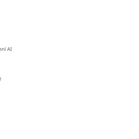
ní AI
ě