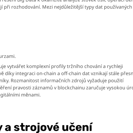
 při rozhodování. Mezi nejdůležitější typy dat používaných 
urzami.
e vytvářet komplexní profily tržního chování a rychleji
ě díky integraci on-chain a off-chain dat vznikají stále přesn
níky. Rozmanitost informačních zdrojů vyžaduje použití
věření pravosti záznamů v blockchainu zaručuje vysokou ú
digitálními měnami.
 a strojové učení