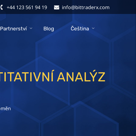
+44 123 561 94 19
info@bittraderx.com
Partnerství
Blog
Čeština
ITATIVNÍ ANALÝZ
toměn