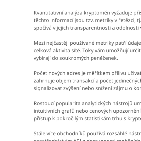
Kvantitativní analýza kryptoměn vyžaduje př
těchto informací jsou tzv. metriky v řetězci,
spočívá v jejich transparentnosti a odolnosti v
Mezi nejčastěji používané metriky patří údaj
celková aktivita sítě. Toky vám umožňují urči
vybírají do soukromých peněženek.
Počet nových adres je měřítkem přílivu uživa
zahrnuje objem transakcí a počet jedinečný
signalizovat zvýšení nebo snížení zájmu o ko
Rostoucí popularita analytických nástrojů um
intuitivních grafů nebo cenových upozornění
přístup k pokročilým statistikám trhu s kry
Stále více obchodníků používá rozsáhlé nástro