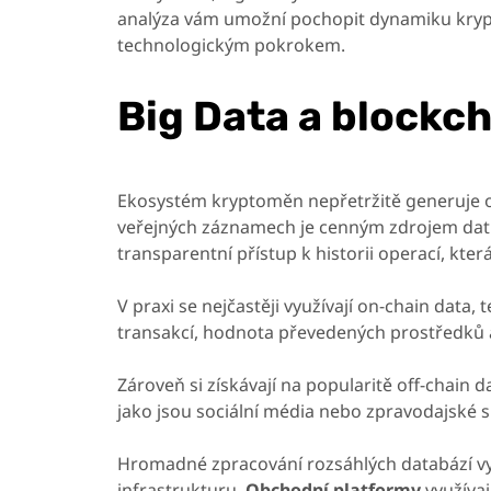
analýza vám umožní pochopit dynamiku krypt
technologickým pokrokem.
Big Data a blockc
Ekosystém kryptoměn nepřetržitě generuje 
veřejných záznamech je cenným zdrojem dat 
transparentní přístup k historii operací, kter
V praxi se nejčastěji využívají on-chain data,
transakcí, hodnota převedených prostředků a
Zároveň si získávají na popularitě off-chain 
jako jsou sociální média nebo zpravodajské s
Hromadné zpracování rozsáhlých databází vy
infrastrukturu.
Obchodní platformy
využívaj