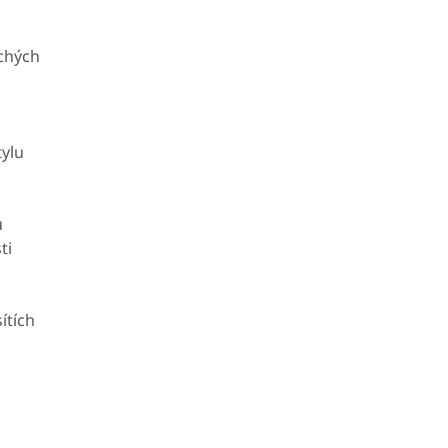
chých
tylu
ů
ti
ítích