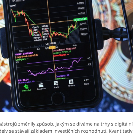
nástrojů změnily způsob, jakým se díváme na trhy s digitáln
ely se stávají základem investičních rozhodnutí. Kvantitativ