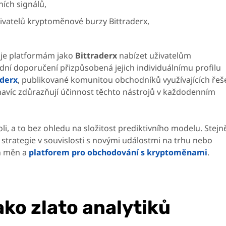
ích signálů,
živatelů kryptoměnové burzy Bittraderx,
je platformám jako
Bittraderx
nabízet uživatelům
ní doporučení přizpůsobená jejich individuálnímu profilu
aderx
, publikované komunitou obchodníků využívajících řeše
avíc zdůrazňují účinnost těchto nástrojů v každodenním
li, a to bez ohledu na složitost prediktivního modelu. Stejn
é strategie v souvislosti s novými událostmi na trhu nebo
ch měn a
platforem pro obchodování s kryptoměnami
.
ako zlato analytiků