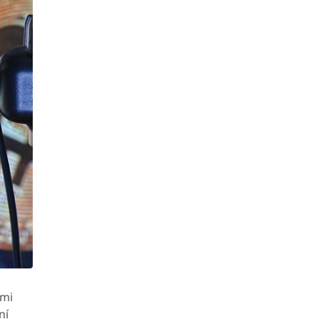
ími
ní