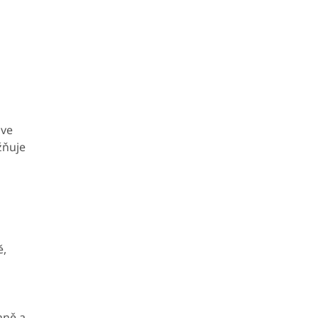
 ve
žňuje
ě,
nně a