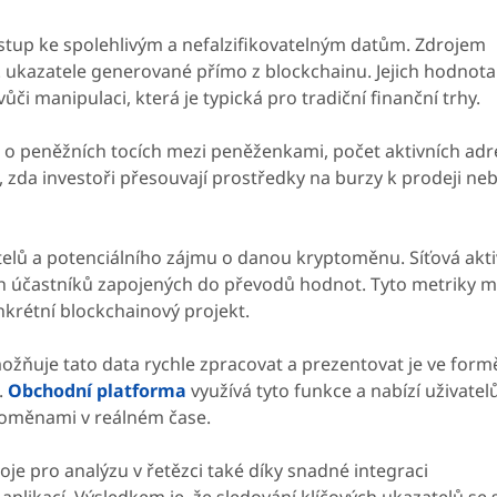
ístup ke spolehlivým a nefalzifikovatelným datům. Zdrojem
 tj. ukazatele generované přímo z blockchainu. Jejich hodnota
ůči manipulaci, která je typická pro tradiční finanční trhy.
e o peněžních tocích mezi peněženkami, počet aktivních adr
t, zda investoři přesouvají prostředky na burzy k prodeji neb
telů a potenciálního zájmu o danou kryptoměnu. Síťová akti
ch účastníků zapojených do převodů hodnot. Tyto metriky 
nkrétní blockchainový projekt.
ožňuje tato data rychle zpracovat a prezentovat je ve form
.
Obchodní platforma
využívá tyto funkce a nabízí uživate
ptoměnami v reálném čase.
je pro analýzu v řetězci také díky snadné integraci