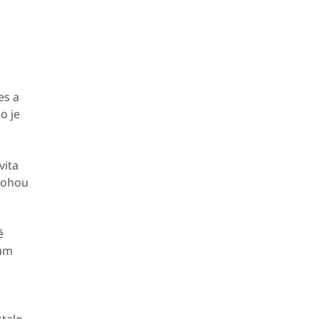
es a
o je
vita
mohou
ě
lům