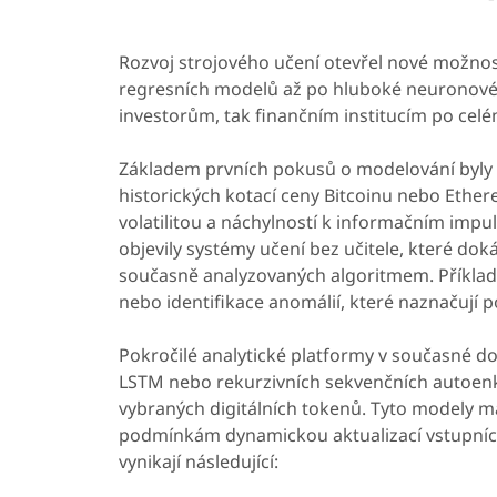
Rozvoj strojového učení otevřel nové možno
regresních modelů až po hluboké neuronové s
investorům, tak finančním institucím po celé
Základem prvních pokusů o modelování byly kl
historických kotací ceny Bitcoinu nebo Ethere
volatilitou a náchylností k informačním impul
objevily systémy učení bez učitele, které d
současně analyzovaných algoritmem. Příklady
nebo identifikace anomálií, které naznačují p
Pokročilé analytické platformy v současné d
LSTM nebo rekurzivních sekvenčních autoen
vybraných digitálních tokenů. Tyto modely m
podmínkám dynamickou aktualizací vstupních 
vynikají následující: