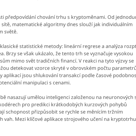
sti předpovídání chování trhu s kryptoměnami. Od jednodu
ítě, matematické algoritmy dnes slouží jak individuálním
m světě.
asické statistické metody: lineární regrese a analýza rozp
a. Brzy se však ukázalo, že tento trh se vyznačuje vysokou
sům mimo svět tradičních financí. V reakci na tyto výzvy se
okážou detekovat vzorce skryté v obrovském počtu parametr
 aplikací jsou shlukování transakcí podle časové podobnos
otenciální manipulaci s cenami.
obě nasazují umělou inteligenci založenou na neuronových s
kodérech pro predikci krátkodobých kurzových pohybů
ají schopnost přizpůsobit se rychle se měnícím tržním
vah. Mezi klíčové aplikace strojového učení na kryptotrhu