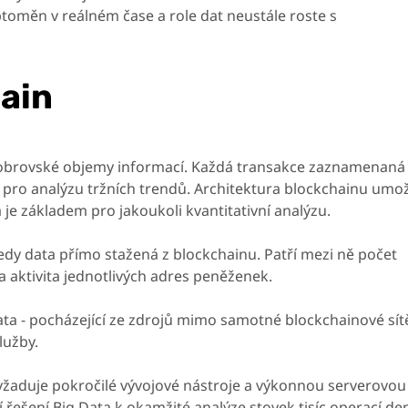
oměn v reálném čase a role dat neustále roste s
hain
obrovské objemy informací. Každá transakce zaznamenaná
pro analýzu tržních trendů. Architektura blockchainu umo
á je základem pro jakoukoli kvantitativní analýzu.
 tedy data přímo stažená z blockchainu. Patří mezi ně počet
 aktivita jednotlivých adres peněženek.
data - pocházející ze zdrojů mimo samotné blockchainové sít
lužby.
žaduje pokročilé vývojové nástroje a výkonnou serverovou
í řešení Big Data k okamžité analýze stovek tisíc operací de