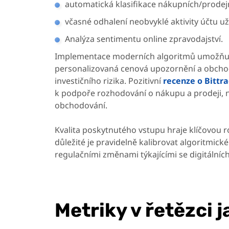
automatická klasifikace nákupních/prodejn
včasné odhalení neobvyklé aktivity účtu u
Analýza sentimentu online zpravodajství.
Implementace moderních algoritmů umožňu
personalizovaná cenová upozornění a obchod
investičního rizika. Pozitivní
recenze o Bittr
k podpoře rozhodování o nákupu a prodeji, n
obchodování.
Kvalita poskytnutého vstupu hraje klíčovou ro
důležité je pravidelně kalibrovat algoritmick
regulačními změnami týkajícími se digitální
Metriky v řetězci j