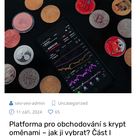
seo-seo-admin
Uncategorized
11 září, 2024
65
Platforma pro obchodování s krypt
oměnami – jak ji vybrat? Část I