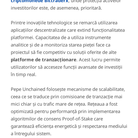
criptomonede Bittraderx
, unde protecția activelor
investitorilor este, de asemenea, prioritară.
Printre inovațiile tehnologice se remarcă utilizarea
aplicațiilor descentralizate care extind funcționalitatea
platformei. Capacitatea de a utiliza instrumente
analitice și de a monitoriza starea pieței face ca
proiectul să fie competitiv cu soluții oferite de alte
platforme de tranzacționare
. Acest lucru permite
utilizatorilor să acceseze funcții avansate de investiții
în timp real.
Pepe Unchained folosește mecanisme de scalabilitate,
ceea ce se traduce prin comisioane de tranzacție mai
mici chiar și cu trafic mare de rețea. Rețeaua a fost
optimizată pentru performanță prin implementarea
algoritmilor de consens Proof-of-Stake care
garantează eficiența energetică și respectarea mediului
a întregului sistem.