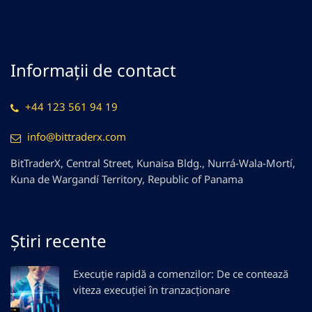
Informații de contact
+44 123 561 94 19
info@bittraderx.com
BitTraderX, Central Street, Kunaisa Bldg., Nurrá-Wala-Mortí,
Kuna de Wargandí Territory, Republic of Panama
Știri recente
Execuție rapidă a comenzilor: De ce contează
viteza execuției în tranzacționare