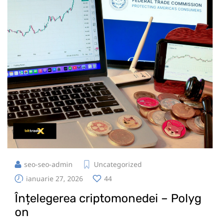
seo-seo-admin
Uncategorized
ianuarie 27, 2026
44
Înțelegerea criptomonedei – Polyg
on