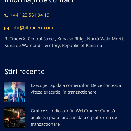
+44 123 561 94 19
info@bittraderx.com
BitTraderX, Central Street, Kunaisa Bldg., Nurrá-Wala-Mortí,
Kuna de Wargandí Territory, Republic of Panama
Știri recente
Execuție rapidă a comenzilor: De ce contează
viteza execuției în tranzacționare
Grafice și indicatori în WebTrader: Cum să
analizezi piața fără a instala o platformă de
tranzacționare