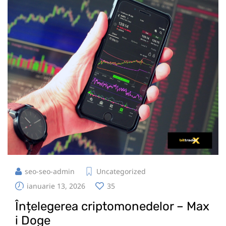
seo-seo-admin
Uncategorized
ianuarie 13, 2026
35
Înțelegerea criptomonedelor – Max
i Doge