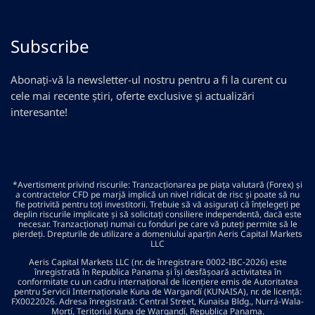
Subscribe
Abonați-vă la newsletter-ul nostru pentru a fi la curent cu
cele mai recente știri, oferte exclusive și actualizări
interesante!
*Avertisment privind riscurile: Tranzacționarea pe piața valutară (Forex) și
a contractelor CFD pe marjă implică un nivel ridicat de risc și poate să nu
fie potrivită pentru toți investitorii. Trebuie să vă asigurați că înțelegeți pe
deplin riscurile implicate și să solicitați consiliere independentă, dacă este
necesar. Tranzacționați numai cu fonduri pe care vă puteți permite să le
pierdeți. Drepturile de utilizare a domeniului aparțin Aeris Capital Markets
LLC
Aeris Capital Markets LLC (nr. de înregistrare 0002-IBC-2026) este
înregistrată în Republica Panama și își desfășoară activitatea în
conformitate cu un cadru internațional de licențiere emis de Autoritatea
pentru Servicii Internaționale Kuna de Wargandí (KUNAISA), nr. de licență:
FX0022026. Adresa înregistrată: Central Street, Kunaisa Bldg., Nurrá-Wala-
Mortí, Teritoriul Kuna de Wargandí, Republica Panama.