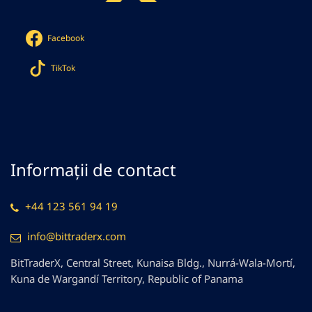
Facebook
TikTok
Informații de contact
+44 123 561 94 19
info@bittraderx.com
BitTraderX, Central Street, Kunaisa Bldg., Nurrá-Wala-Mortí,
Kuna de Wargandí Territory, Republic of Panama