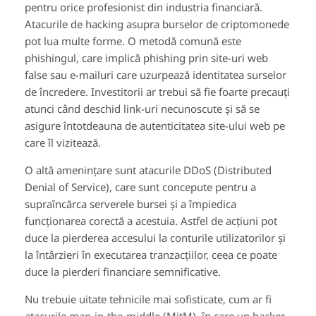
pentru orice profesionist din industria financiară.
Atacurile de hacking asupra burselor de criptomonede
pot lua multe forme. O metodă comună este
phishingul, care implică phishing prin site-uri web
false sau e-mailuri care uzurpează identitatea surselor
de încredere. Investitorii ar trebui să fie foarte precauți
atunci când deschid link-uri necunoscute și să se
asigure întotdeauna de autenticitatea site-ului web pe
care îl vizitează.
O altă amenințare sunt atacurile DDoS (Distributed
Denial of Service), care sunt concepute pentru a
supraîncărca serverele bursei și a împiedica
funcționarea corectă a acestuia. Astfel de acțiuni pot
duce la pierderea accesului la conturile utilizatorilor și
la întârzieri în executarea tranzacțiilor, ceea ce poate
duce la pierderi financiare semnificative.
Nu trebuie uitate tehnicile mai sofisticate, cum ar fi