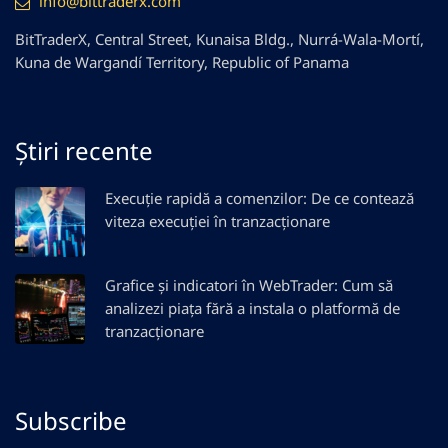
info@bittraderx.com
BitTraderX, Central Street, Kunaisa Bldg., Nurrá-Wala-Mortí,
Kuna de Wargandí Territory, Republic of Panama
Știri recente
Execuție rapidă a comenzilor: De ce contează
viteza execuției în tranzacționare
Grafice și indicatori în WebTrader: Cum să
analizezi piața fără a instala o platformă de
tranzacționare
Subscribe