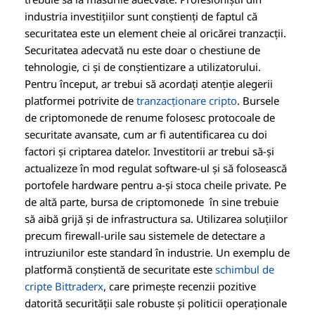
industria investițiilor sunt conștienți de faptul că
securitatea este un element cheie al oricărei tranzacții.
Securitatea adecvată nu este doar o chestiune de
tehnologie, ci și de conștientizare a utilizatorului.
Pentru început, ar trebui să acordați atenție alegerii
platformei potrivite de
tranzacționare cripto
. Bursele
de criptomonede de renume folosesc protocoale de
securitate avansate, cum ar fi autentificarea cu doi
factori și criptarea datelor. Investitorii ar trebui să-și
actualizeze în mod regulat software-ul și să folosească
portofele hardware pentru a-și stoca cheile private. Pe
de altă parte, bursa de criptomonede în sine trebuie
să aibă grijă și de infrastructura sa. Utilizarea soluțiilor
precum firewall-urile sau sistemele de detectare a
intruziunilor este standard în industrie. Un exemplu de
platformă conștientă de securitate este
schimbul de
cripte Bittraderx
, care primește recenzii pozitive
datorită securității sale robuste și politicii operaționale