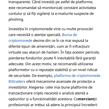
transparente. Când investiți pe astfel de platforme,
este recomandat să monitorizați constant activitatea
contului și să fiți vigilenți la e-mailurile suspecte de
phishing.
Investiția în criptomonede vine cu multe provocări
care necesită o atenție specială.
Bursa de
criptomonede
devine din ce în ce mai expusă la
diferite tipuri de amenințări, cum ar fi infracțiuni
virtuale sau atacuri de hackeri. În fața acestor pericole,
pierderea fondurilor poate fi inevitabilă fără garanții
adecvate. Din acest motiv, se recomandă utilizarea
platformelor cu o reputație stabilită și un nivel ridicat
de securitate. De exemplu,
platforma de criptomonede
Bittraderx
oferă mecanisme avansate de protecție a
investițiilor. Alegerea celei mai bune platforme de
tranzacționare cripto necesită o analiză atentă a
opțiunilor și a funcționalității acestora. Co
mercianț
ii
profesioniști ar trebui să adere la principiul încrederii