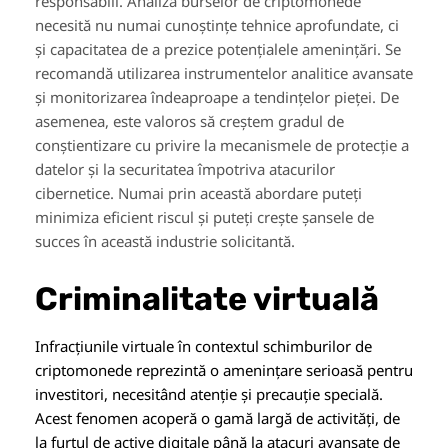
responsabili. Analiza burselor de criptomonede
necesită nu numai cunoștințe tehnice aprofundate, ci
și capacitatea de a prezice potențialele amenințări. Se
recomandă utilizarea instrumentelor analitice avansate
și monitorizarea îndeaproape a tendințelor pieței. De
asemenea, este valoros să creștem gradul de
conștientizare cu privire la mecanismele de protecție a
datelor și la securitatea împotriva atacurilor
cibernetice. Numai prin această abordare puteți
minimiza eficient riscul și puteți crește șansele de
succes în această industrie solicitantă.
Criminalitate virtuală
Infracțiunile virtuale în contextul schimburilor de
criptomonede reprezintă o amenințare serioasă pentru
investitori, necesitând atenție și precauție specială.
Acest fenomen acoperă o gamă largă de activități, de
la furtul de active digitale până la atacuri avansate de