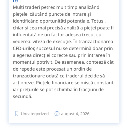
re
Mulți traderi petrec mult timp analizând
piețele, căutând puncte de intrare și
identificând oportunități potențiale. Totuși,
chiar și cea mai precisă analiză a pieței poate fi
influențată de un factor adesea trecut cu
vederea: viteza de execuție. În tranzacționarea
CFD-urilor, succesul nu se determină doar prin
alegerea direcției corecte sau prin intrarea în
momentul potrivit. De asemenea, contează cât
de repede este procesat un ordin de
tranzacționare odată ce traderul decide să
acționeze. Piețele financiare se mișcă constant,
iar prețurile se pot schimba în fracțiuni de
secundă.
Uncategorized
august 4, 2026