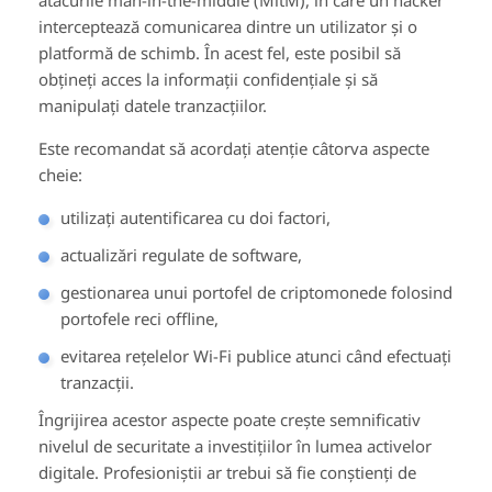
atacurile man-in-the-middle (MitM), în care un hacker
interceptează comunicarea dintre un utilizator și o
platformă de schimb. În acest fel, este posibil să
obțineți acces la informații confidențiale și să
manipulați datele tranzacțiilor.
Este recomandat să acordați atenție câtorva aspecte
cheie:
utilizați autentificarea cu doi factori,
actualizări regulate de software,
gestionarea unui portofel de criptomonede folosind
portofele reci offline,
evitarea rețelelor Wi-Fi publice atunci când efectuați
tranzacții.
Îngrijirea acestor aspecte poate crește semnificativ
nivelul de securitate a investițiilor în lumea activelor
digitale. Profesioniștii ar trebui să fie conștienți de