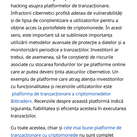
hacking asupra platformelor de tranzacționare.
Infractorii cibernetici profită adesea de vulnerabilități
și de lipsa de conștientizare a utilizatorilor pentru a
obține acces la portofelele de criptomonede. În acest
sens, este important să se sublinieze importanța
utilizării metodelor avansate de protecție a datelor și a
monitorizării periodice a tranzacțiilor. Investitorii ar
trebui, de asemenea, să fie conștienți de riscurile
asociate cu stocarea fondurilor lor pe platforme online
care ar putea deveni ținta atacurilor cibernetice. Un
exemplu de platforme care atrag atenția investitorilor
cu funcționalitatea și recenziile utilizatorilor este
platforma de tranzacționare a criptomonedelor
Bittraderx
. Recenziile despre această platformă indică
siguranța, fiabilitatea și eficiența acesteia în executarea
tranzacțiilor.
Cu toate acestea, chiar și
cele mai bune platforme de
tranzacționare cu criptomonede
nu sunt complet