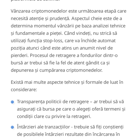
Vânzarea criptomonedelor este următoarea etapă care
necesită atenție și prudență. Aspectul cheie este de a
determina momentul vânzării pe baza analizei tehnice
și fundamentale a pieței. Când vindeți, nu strică să
utilizați funcția stop-loss, care va închide automat
poziția atunci când este atins un anumit nivel de
pierderi. Procesul de retragere a fondurilor dintr-o
bursă ar trebui să fie la fel de atent gândit ca și
depunerea și cumpărarea criptomonedelor.
Există mai multe aspecte tehnice și formale de luat în
considerare:
Transparența politicii de retragere – ar trebui să vă
asigurați că bursa pe care o alegeți oferă termeni și
condiții clare cu privire la retrageri.
Întârzieri ale tranzacțiilor - trebuie să fiți conștienți
de posibilele întârzieri rezultate din încărcarea în