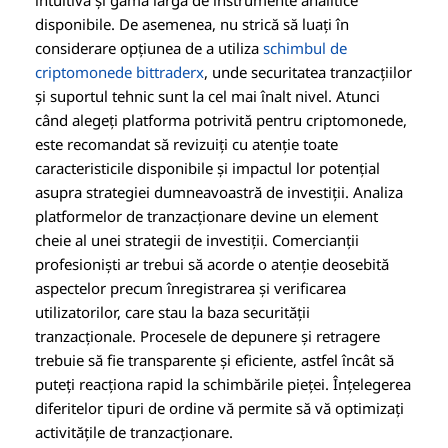
intuitivă și gama largă de instrumente analitice
disponibile. De asemenea, nu strică să luați în
considerare opțiunea de a utiliza
schimbul de
criptomonede bittraderx
, unde securitatea tranzacțiilor
și suportul tehnic sunt la cel mai înalt nivel. Atunci
când alegeți platforma potrivită pentru criptomonede,
este recomandat să revizuiți cu atenție toate
caracteristicile disponibile și impactul lor potențial
asupra strategiei dumneavoastră de investiții. Analiza
platformelor de tranzacționare devine un element
cheie al unei strategii de investiții. Comercianții
profesioniști ar trebui să acorde o atenție deosebită
aspectelor precum înregistrarea și verificarea
utilizatorilor, care stau la baza securității
tranzacționale. Procesele de depunere și retragere
trebuie să fie transparente și eficiente, astfel încât să
puteți reacționa rapid la schimbările pieței. Înțelegerea
diferitelor tipuri de ordine vă permite să vă optimizați
activitățile de tranzacționare.