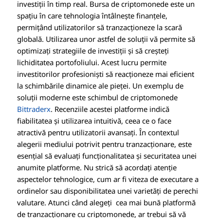
investiții în timp real. Bursa de criptomonede este un
spațiu în care tehnologia întâlnește finanțele,
permițând utilizatorilor să tranzacționeze la scară
globală. Utilizarea unor astfel de soluții vă permite să
optimizați strategiile de investiții și să creșteți
lichiditatea portofoliului. Acest lucru permite
investitorilor profesioniști să reacționeze mai eficient
la schimbările dinamice ale pieței. Un exemplu de
soluții moderne este schimbul de criptomonede
Bittraderx
. Recenziile acestei platforme indică
fiabilitatea și utilizarea intuitivă, ceea ce o face
atractivă pentru utilizatorii avansați. În contextul
alegerii mediului potrivit pentru tranzacționare, este
esențial să evaluați funcționalitatea și securitatea unei
anumite platforme. Nu strică să acordați atenție
aspectelor tehnologice, cum ar fi viteza de executare a
ordinelor sau disponibilitatea unei varietăți de perechi
valutare. Atunci când alegeți cea mai bună platformă
de tranzacționare cu criptomonede, ar trebui să vă