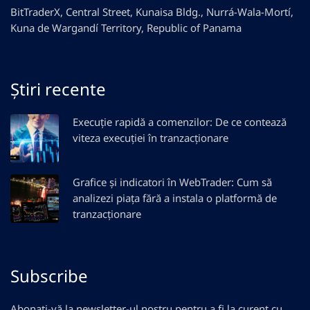
BitTraderX, Central Street, Kunaisa Bldg., Nurrá-Wala-Mortí,
Kuna de Wargandí Territory, Republic of Panama
Știri recente
Execuție rapidă a comenzilor: De ce contează
viteza execuției în tranzacționare
Grafice și indicatori în WebTrader: Cum să
analizezi piața fără a instala o platformă de
tranzacționare
Subscribe
Abonați-vă la newsletter-ul nostru pentru a fi la curent cu