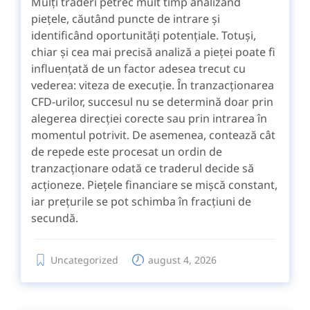
Mulți traderi petrec mult timp analizând
piețele, căutând puncte de intrare și
identificând oportunități potențiale. Totuși,
chiar și cea mai precisă analiză a pieței poate fi
influențată de un factor adesea trecut cu
vederea: viteza de execuție. În tranzacționarea
CFD-urilor, succesul nu se determină doar prin
alegerea direcției corecte sau prin intrarea în
momentul potrivit. De asemenea, contează cât
de repede este procesat un ordin de
tranzacționare odată ce traderul decide să
acționeze. Piețele financiare se mișcă constant,
iar prețurile se pot schimba în fracțiuni de
secundă.
Uncategorized
august 4, 2026