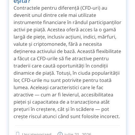
eșită?
Contractele pentru diferență (CFD-uri) au
devenit unul dintre cele mai utilizate
instrumente financiare în rândul participanților
activi pe piață. Acestea oferă acces la o gamă
largă de piețe, inclusiv acțiuni, indici, mărfuri,
valute și criptomonede, fără a necesita
deținerea activului de bază. Această flexibilitate
a făcut ca CFD-urile să fie atractive pentru
traderii care caută oportunități în condiții
dinamice de piață. Totuși, în ciuda popularității
lor, CFD-urile nu sunt potrivite pentru toată
lumea. Aceleași caracteristici care le fac
atractive — cum ar fi levierul, accesibilitatea
pieței și capacitatea de a tranzacționa atât
prețuri în creștere, cât și în scădere — pot
crește riscul atunci când sunt folosite incorect.
Uncategorized
iulie 21, 2026