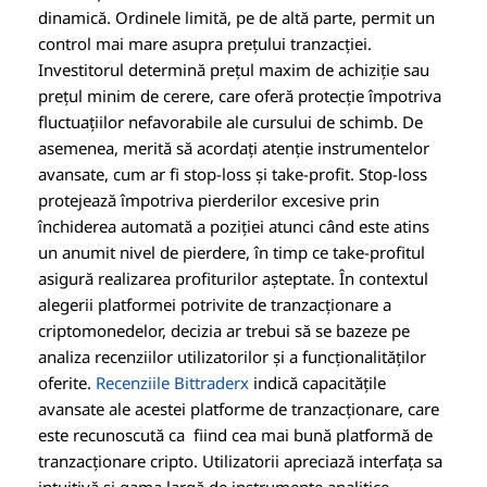
dinamică. Ordinele limită, pe de altă parte, permit un
control mai mare asupra prețului tranzacției.
Investitorul determină prețul maxim de achiziție sau
prețul minim de cerere, care oferă protecție împotriva
fluctuațiilor nefavorabile ale cursului de schimb. De
asemenea, merită să acordați atenție instrumentelor
avansate, cum ar fi stop-loss și take-profit. Stop-loss
protejează împotriva pierderilor excesive prin
închiderea automată a poziției atunci când este atins
un anumit nivel de pierdere, în timp ce take-profitul
asigură realizarea profiturilor așteptate. În contextul
alegerii platformei potrivite de tranzacționare a
criptomonedelor, decizia ar trebui să se bazeze pe
analiza recenziilor utilizatorilor și a funcționalităților
oferite.
Recenziile Bittraderx
indică capacitățile
avansate ale acestei platforme de tranzacționare, care
este recunoscută ca fiind cea mai bună platformă de
tranzacționare cripto. Utilizatorii apreciază interfața sa