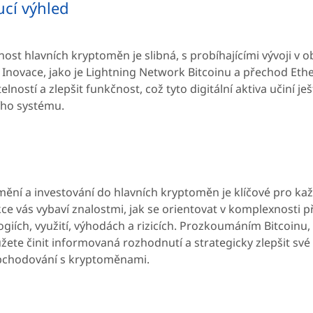
cí výhled
st hlavních kryptoměn je slibná, s probíhajícími vývoji v ob
 Inovace, jako je Lightning Network Bitcoinu a přechod Eth
elností a zlepšit funkčnost, což tyto digitální aktiva učiní j
ího systému.
ní a investování do hlavních kryptoměn je klíčové pro každé
ce vás vybaví znalostmi, jak se orientovat v komplexnosti p
giích, využití, výhodách a rizicích. Prozkoumáním Bitcoinu, 
te činit informovaná rozhodnutí a strategicky zlepšit své in
bchodování s kryptoměnami.