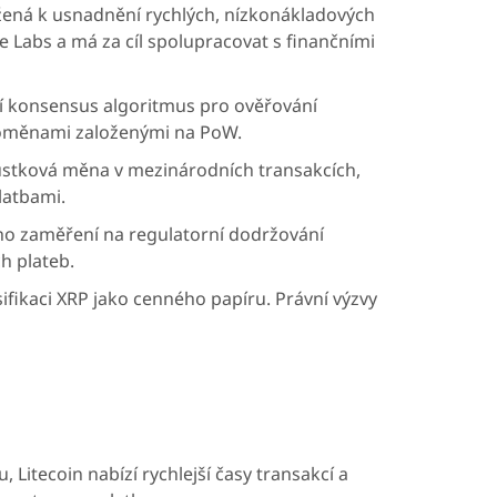
vržená k usnadnění rychlých, nízkonákladových
e Labs a má za cíl spolupracovat s finančními
tní konsensus algoritmus pro ověřování
yptoměnami založenými na PoW.
 můstková měna v mezinárodních transakcích,
latbami.
jeho zaměření na regulatorní dodržování
ch plateb.
sifikaci XRP jako cenného papíru. Právní výzvy
 Litecoin nabízí rychlejší časy transakcí a