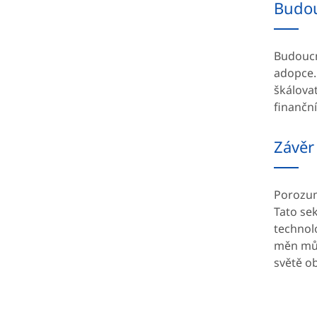
Budou
Budoucno
adopce.
škálovat
finančn
Závěr
Porozumě
Tato sek
technolo
měn může
světě o