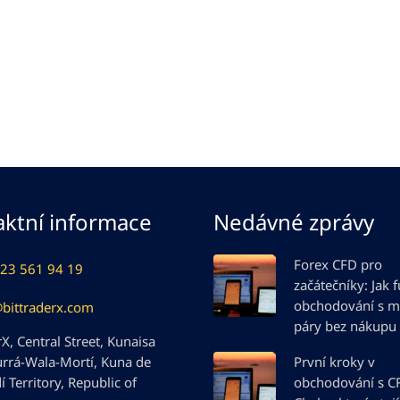
ktní informace
Nedávné zprávy
Forex CFD pro
23 561 94 19
začátečníky: Jak 
obchodování s 
@bittraderx.com
páry bez nákupu
X, Central Street, Kunaisa
urrá-Wala-Mortí, Kuna de
První kroky v
 Territory, Republic of
obchodování s C