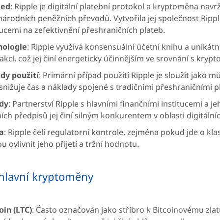
led
: Ripple je digitální platební protokol a kryptoměna na
árodních peněžních převodů. Vytvořila jej společnost Rippl
tucemi na zefektivnění přeshraničních plateb.
nologie
: Ripple využívá konsensuální účetní knihu a uniká
akcí, což jej činí energeticky účinnějším ve srovnání s kr
dy použití
: Primární případ použití Ripple je sloužit jako
snižuje čas a náklady spojené s tradičními přeshraničními p
dy
: Partnerství Ripple s hlavními finančními institucemi a 
ích předpisů jej činí silným konkurentem v oblasti digitální
a
: Ripple čelí regulatorní kontrole, zejména pokud jde o kla
 ovlivnit jeho přijetí a tržní hodnotu.
 hlavní kryptoměny
oin (LTC)
: Často označován jako stříbro k Bitcoinovému zlatu,