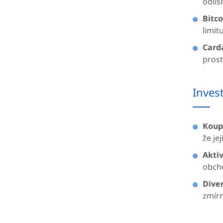
odliš
Bitco
limit
Card
prost
Inves
Koupi
že je
Akti
obcho
Diver
zmírn