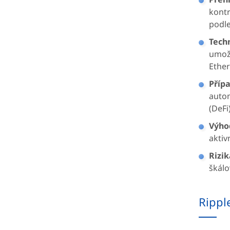
kontr
podle
Tech
umožň
Ether
Přípa
autom
(DeFi
Výho
aktiv
Rizik
škálo
Rippl