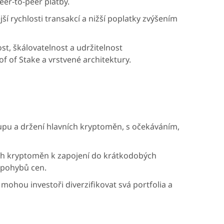
eer-to-peer platby.
jší rychlosti transakcí a nižší poplatky zvýšením
t, škálovatelnost a udržitelnost
of Stake a vrstvené architektury.
kupu a držení hlavních kryptoměn, s očekáváním,
ních kryptoměn k zapojení do krátkodobých
 pohybů cen.
mohou investoři diverzifikovat svá portfolia a