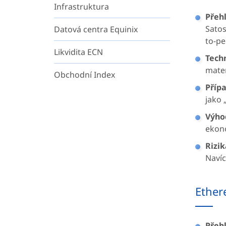
Infrastruktura
Přeh
Satos
Datová centra Equinix
to-pe
Likvidita ECN
Tech
matem
Obchodní Index
Přípa
jako 
Výho
ekono
Rizik
Navíc
Ether
Přeh