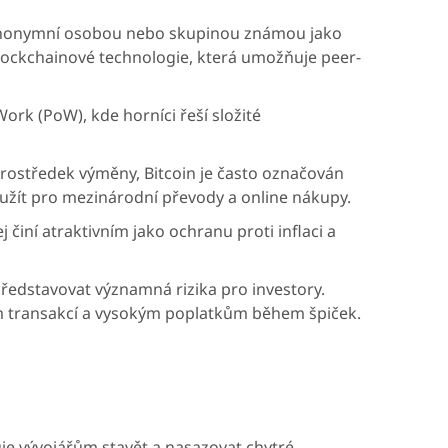
á anonymní osobou nebo skupinou známou jako
blockchainové technologie, která umožňuje peer-
rk (PoW), kde horníci řeší složité
rostředek výměny, Bitcoin je často označován
j použít pro mezinárodní převody a online nákupy.
činí atraktivním jako ochranu proti inflaci a
 představovat významná rizika pro investory.
m transakcí a vysokým poplatkům během špiček.
je vývojářům stavět a nasazovat chytré