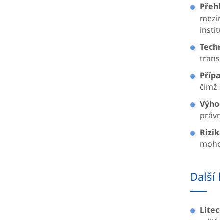
Přeh
mezin
insti
Tech
trans
Přípa
čímž 
Výho
právn
Rizik
mohou
Další
Litec