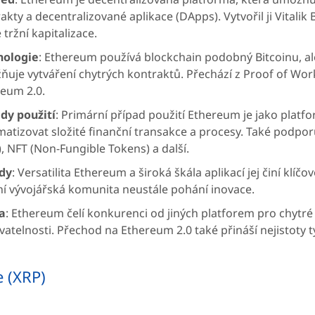
akty a decentralizované aplikace (DApps). Vytvořil ji Vitali
 tržní kapitalizace.
nologie
: Ethereum používá blockchain podobný Bitcoinu, al
uje vytváření chytrých kontraktů. Přechází z Proof of Wor
eum 2.0.
dy použití
: Primární případ použití Ethereum je jako plat
atizovat složité finanční transakce a procesy. Také podpor
), NFT (Non-Fungible Tokens) a další.
dy
: Versatilita Ethereum a široká škála aplikací jej činí kl
ní vývojářská komunita neustále pohání inovace.
a
: Ethereum čelí konkurenci od jiných platforem pro chytré
vatelnosti. Přechod na Ethereum 2.0 také přináší nejistoty týk
e (XRP)