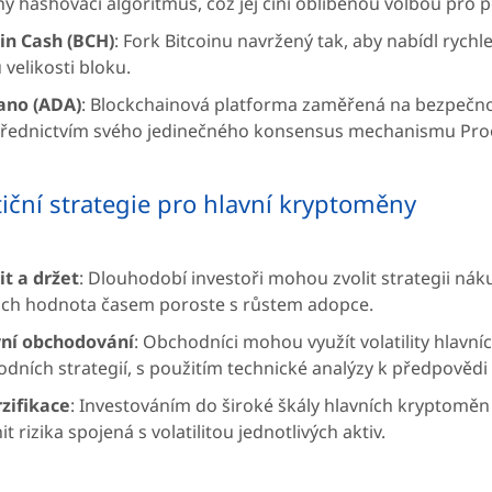
ný hashovací algoritmus, což jej činí oblíbenou volbou pro p
in Cash (BCH)
: Fork Bitcoinu navržený tak, aby nabídl rychle
u velikosti bloku.
ano (ADA)
: Blockchainová platforma zaměřená na bezpečnos
řednictvím svého jedinečného konsensus mechanismu Proof 
tiční strategie pro hlavní kryptoměny
t a držet
: Dlouhodobí investoři mohou zvolit strategii ná
jich hodnota časem poroste s růstem adopce.
vní obchodování
: Obchodníci mohou využít volatility hlav
dních strategií, s použitím technické analýzy k předpovědi
zifikace
: Investováním do široké škály hlavních kryptoměn 
it rizika spojená s volatilitou jednotlivých aktiv.