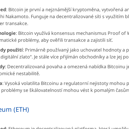
led
: Bitcoin je první a nejznámější kryptoměna, vytvořen
hi Nakamoto. Funguje na decentralizované síti s využitím 
er transakce.
nologie
: Bitcoin využívá konsensus mechanismus Proof of Wo
atické problémy, aby ověřili transakce a zajistili síť.
dy použití
: Primárně používaný jako uchovatel hodnoty a p
„digitální zlato“. Je stále více přijímán obchodníky a lze je
dy
: Decentralizovaná povaha a omezená nabídka Bitcoinu jej 
mické nestabilitě.
a
: Vysoká volatilita Bitcoinu a regulatorní nejistoty mohou
 problémy se škálovatelností mohou vést k pomalým časů
eum (ETH)
led
: Ethereum je decentralizovaná platforma, která umožňu