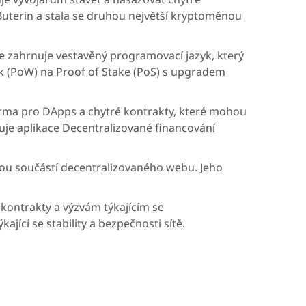
k Buterin a stala se druhou největší kryptoměnou
e zahrnuje vestavěný programovací jazyk, který
k (PoW) na Proof of Stake (PoS) s upgradem
forma pro DApps a chytré kontrakty, které mohou
uje aplikace Decentralizované financování
íčovou součástí decentralizovaného webu. Jeho
 kontrakty a výzvám týkajícím se
ající se stability a bezpečnosti sítě.