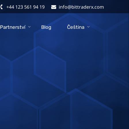
+44 123 561 94 19
info@bittraderx.com
Partnerství
Blog
Čeština