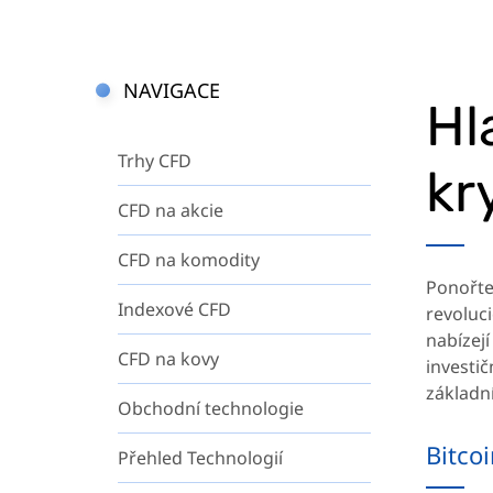
NAVIGACE
Hl
Trhy CFD
kr
CFD na akcie
CFD na komodity
Ponořte
Indexové CFD
revoluci
nabízejí
CFD na kovy
investič
základní
Obchodní technologie
Bitcoi
Přehled Technologií