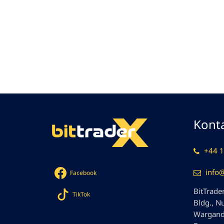
Konta
+44 1
info
Facebook
BitTrader
TikTok
Bldg., N
Wargandí