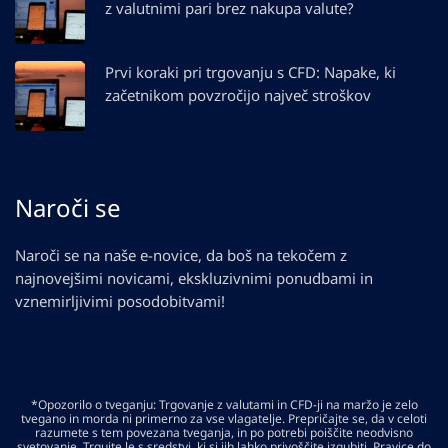
z valutnimi pari brez nakupa valute?
Prvi koraki pri trgovanju s CFD: Napake, ki
začetnikom povzročijo največ stroškov
Naroči se
Naroči se na naše e-novice, da boš na tekočem z
najnovejšimi novicami, ekskluzivnimi ponudbami in
vznemirljivimi posodobitvami!
*Opozorilo o tveganju: Trgovanje z valutami in CFD-ji na maržo je zelo
tvegano in morda ni primerno za vse vlagatelje. Prepričajte se, da v celoti
razumete s tem povezana tveganja, in po potrebi poiščite neodvisno
svetovanje. Trgujte le s sredstvi, ki si jih lahko privoščite izgubiti. Pravice do