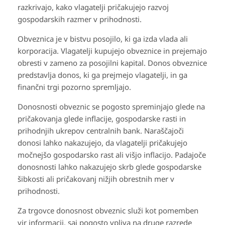
razkrivajo, kako vlagatelji pričakujejo razvoj
gospodarskih razmer v prihodnosti.
Obveznica je v bistvu posojilo, ki ga izda vlada ali
korporacija. Vlagatelji kupujejo obveznice in prejemajo
obresti v zameno za posojilni kapital. Donos obveznice
predstavlja donos, ki ga prejmejo vlagatelji, in ga
finančni trgi pozorno spremljajo.
Donosnosti obveznic se pogosto spreminjajo glede na
pričakovanja glede inflacije, gospodarske rasti in
prihodnjih ukrepov centralnih bank. Naraščajoči
donosi lahko nakazujejo, da vlagatelji pričakujejo
močnejšo gospodarsko rast ali višjo inflacijo. Padajoče
donosnosti lahko nakazujejo skrb glede gospodarske
šibkosti ali pričakovanj nižjih obrestnih mer v
prihodnosti.
Za trgovce donosnost obveznic služi kot pomemben
vir informacij, saj pogosto vpliva na druge razrede