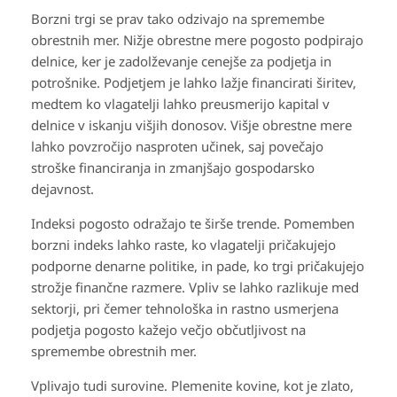
Borzni trgi se prav tako odzivajo na spremembe
obrestnih mer. Nižje obrestne mere pogosto podpirajo
delnice, ker je zadolževanje cenejše za podjetja in
potrošnike. Podjetjem je lahko lažje financirati širitev,
medtem ko vlagatelji lahko preusmerijo kapital v
delnice v iskanju višjih donosov. Višje obrestne mere
lahko povzročijo nasproten učinek, saj povečajo
stroške financiranja in zmanjšajo gospodarsko
dejavnost.
Indeksi pogosto odražajo te širše trende. Pomemben
borzni indeks lahko raste, ko vlagatelji pričakujejo
podporne denarne politike, in pade, ko trgi pričakujejo
strožje finančne razmere. Vpliv se lahko razlikuje med
sektorji, pri čemer tehnološka in rastno usmerjena
podjetja pogosto kažejo večjo občutljivost na
spremembe obrestnih mer.
Vplivajo tudi surovine. Plemenite kovine, kot je zlato,