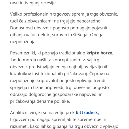
rasti in tveganj recesije.
Veliko profesionalnih trgovcev spremlja trge obveznic,
tudi če z obveznicami ne trgujejo neposredno.
Donosnosti obveznic pogosto pomagajo pojasniti
gibanja valut, delnic, surovin in širšega tržnega
razpoloženja.
Posamezniki, ki poznajo tradicionalno
kripto borzo,
bodo morda našli ta koncept zanimiv, saj trgi
obveznic predstavljajo enega najbolj uveljavljenih
kazalnikov institucionalnih pričakovanj. Čeprav na
razpoloženje kriptovalut pogosto vplivajo trendi
sprejetja in tržne pripovedi, trgi obveznic pogosto
odražajo dolgoročne gospodarske napovedi in
pričakovanja denarne politike.
Analitični viri, ki so na voljo prek
bittraderx
,
trgovcem pomagajo spremljati te spremembe in
razumeti, kako lahko gibanja na trgu obveznic vplivajo