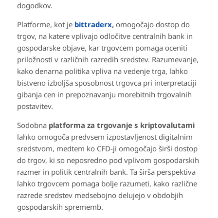
dogodkov.
Platforme, kot je
bittraderx
,
omogočajo dostop do
trgov, na katere vplivajo odločitve centralnih bank in
gospodarske objave, kar trgovcem pomaga oceniti
priložnosti v različnih razredih sredstev. Razumevanje,
kako denarna politika vpliva na vedenje trga, lahko
bistveno izboljša sposobnost trgovca pri interpretaciji
gibanja cen in prepoznavanju morebitnih trgovalnih
postavitev.
Sodobna
platforma za trgovanje s kriptovalutami
lahko omogoča predvsem izpostavljenost digitalnim
sredstvom, medtem ko CFD-ji omogočajo širši dostop
do trgov, ki so neposredno pod vplivom gospodarskih
razmer in politik centralnih bank. Ta širša perspektiva
lahko trgovcem pomaga bolje razumeti, kako različne
razrede sredstev medsebojno delujejo v obdobjih
gospodarskih sprememb.