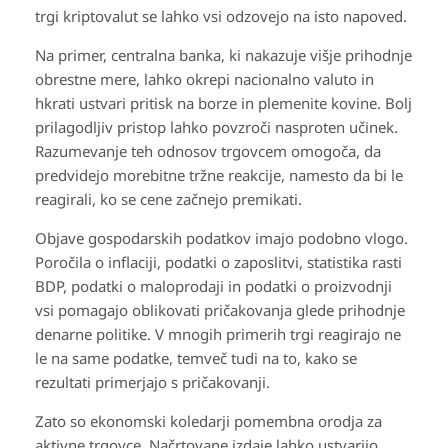
trgi kriptovalut se lahko vsi odzovejo na isto napoved.
Na primer, centralna banka, ki nakazuje višje prihodnje
obrestne mere, lahko okrepi nacionalno valuto in
hkrati ustvari pritisk na borze in plemenite kovine. Bolj
prilagodljiv pristop lahko povzroči nasproten učinek.
Razumevanje teh odnosov trgovcem omogoča, da
predvidejo morebitne tržne reakcije, namesto da bi le
reagirali, ko se cene začnejo premikati.
Objave gospodarskih podatkov imajo podobno vlogo.
Poročila o inflaciji, podatki o zaposlitvi, statistika rasti
BDP, podatki o maloprodaji in podatki o proizvodnji
vsi pomagajo oblikovati pričakovanja glede prihodnje
denarne politike. V mnogih primerih trgi reagirajo ne
le na same podatke, temveč tudi na to, kako se
rezultati primerjajo s pričakovanji.
Zato so ekonomski koledarji pomembna orodja za
aktivne trgovce. Načrtovane izdaje lahko ustvarijo