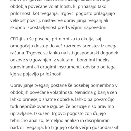
obdobja povečane volatilnosti, ki prinašajo tako
priložnosti kot tveganja. Trgovci pogosto prilagajajo
velikost pozicij, nastavitve upravljanja tveganj ali
skupno izpostavljenost pred večjimi napovedmi.
CFD-ji so še posebej primerni za ta okolja, saj
omogočajo dostop do več razredov sredstev iz enega
računa. Trgovec se lahko na isti gospodarski dogodek
odzove s trgovanjem z valutami, borznimi indeksi,
surovinami ali drugimi instrumenti, odvisno od tega,
kje se pojavijo priložnosti.
Upravljanje tveganj postane še posebej pomembno v
obdobjih povečane volatilnosti. Nenadna gibanja cen
lahko prinesejo znatne dobičke, lahko pa povzročijo
tudi nepričakovane izgube, če pozicije niso pravilno
upravljane. Izkušeni trgovci pogosto združujejo
tehnično analizo, temeljno analizo in discipliniran
nadzor tveganja, ko trgujejo okoli večjih gospodarskih