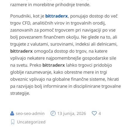
razmere in morebitne prihodnje trende.
Ponudniki, kot je
bittraderx
, ponujajo dostop do več
trgov CFD, analitičnih virov in trgovalnih orodij,
zasnovanih za pomoč trgovcem pri navigaciji po vse
bolj povezanem finančnem okolju. Ne glede na to, ali
trgujete z valutami, surovinami, indeksi ali delnicami,
bittraderx
omogoča dostop do trgov, na katere
vplivajo nekatere najpomembnejše gospodarske sile
na svetu. Preko
bittraderx
lahko trgovci pridobijo
globlje razumevanje, kako obrestne mere in trgi
obveznic vplivajo na globalne finančne sisteme, hkrati
pa razvijajo bolj informirane in disciplinirane trgovalne
strategije.
seo-seo-admin
13 junija, 2026
4
Uncategorized