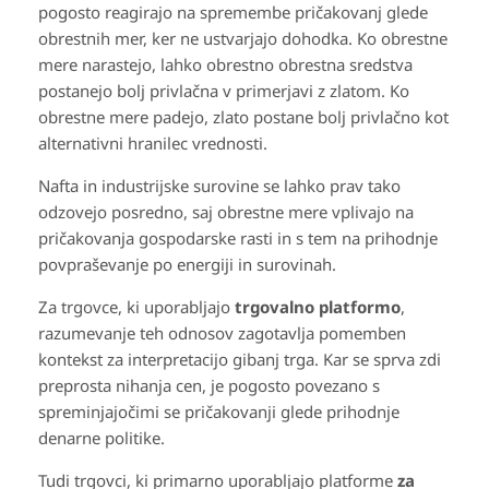
pogosto reagirajo na spremembe pričakovanj glede
obrestnih mer, ker ne ustvarjajo dohodka. Ko obrestne
mere narastejo, lahko obrestno obrestna sredstva
postanejo bolj privlačna v primerjavi z zlatom. Ko
obrestne mere padejo, zlato postane bolj privlačno kot
alternativni hranilec vrednosti.
Nafta in industrijske surovine se lahko prav tako
odzovejo posredno, saj obrestne mere vplivajo na
pričakovanja gospodarske rasti in s tem na prihodnje
povpraševanje po energiji in surovinah.
Za trgovce, ki uporabljajo
trgovalno platformo
,
razumevanje teh odnosov zagotavlja pomemben
kontekst za interpretacijo gibanj trga. Kar se sprva zdi
preprosta nihanja cen, je pogosto povezano s
spreminjajočimi se pričakovanji glede prihodnje
denarne politike.
Tudi trgovci, ki primarno uporabljajo platforme
za