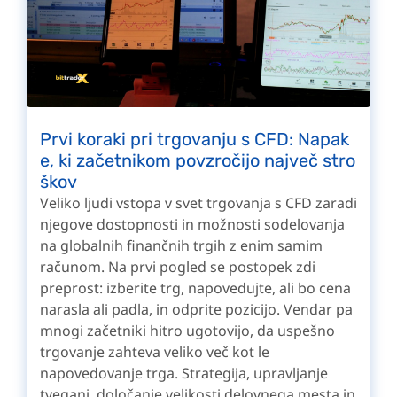
Prvi koraki pri trgovanju s CFD: Napak
e, ki začetnikom povzročijo največ stro
škov
Veliko ljudi vstopa v svet trgovanja s CFD zaradi
njegove dostopnosti in možnosti sodelovanja
na globalnih finančnih trgih z enim samim
računom. Na prvi pogled se postopek zdi
preprost: izberite trg, napovedujte, ali bo cena
narasla ali padla, in odprite pozicijo. Vendar pa
mnogi začetniki hitro ugotovijo, da uspešno
trgovanje zahteva veliko več kot le
napovedovanje trga. Strategija, upravljanje
tveganj, določanje velikosti delovnega mesta in