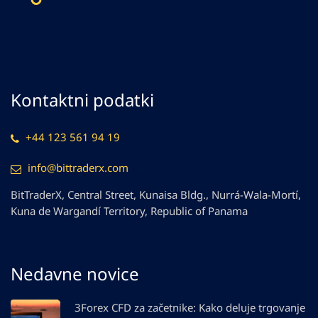
Kontaktni podatki
+44 123 561 94 19
info@bittraderx.com
BitTraderX, Central Street, Kunaisa Bldg., Nurrá-Wala-Mortí,
Kuna de Wargandí Territory, Republic of Panama
Nedavne novice
3Forex CFD za začetnike: Kako deluje trgovanje