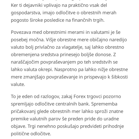
Ker ti dejavniki vplivajo na praktično vsak del
gospodarstva, imajo odločitve o obrestnih merah
pogosto široke posledice na finančnih trgih.
Povezava med obrestnimi merami in valutami je še
posebej močna. Višje obrestne mere običajno naredijo
valuto bolj privlačno za vlagatelje, saj lahko obrestno
obremenjena sredstva prinesejo boljše donose. Z
naraščajočim povpraševanjem po teh sredstvih se
lahko valuta okrepi. Nasprotno pa lahko nižje obrestne
mere zmanjšajo povpraševanje in prispevajo k šibkosti
valute.
To je eden od razlogov, zakaj Forex trgovci pozorno
spremljajo odločitve centralnih bank. Sprememba
pričakovanj glede obrestnih mer lahko sproži znatne
premike valutnih parov še preden pride do uradne
objave. Trgi nenehno poskušajo predvideti prihodnje
politične odločitve.