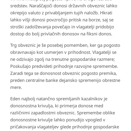
sredstev. Naraščajoči donosi državnih obveznic lahko
okrepijo valuto z privabljanjem tujih naložb. Hkrati
lahko višji donosi povzročijo pritisk na borze, saj se
stroški zadolževanja povečajo in vlagatelji pridobijo
dostop do bolj privlačnih donosov na fiksni donos.
Trg obveznic je še posebej pomemben, ker ga pogosto
obravnavajo kot usmerjen v prihodnost. Vlagatelji se
ne odzivajo zgolj na trenutne gospodarske razmere;
Poskušajo predvideti prihodnje razvojne spremembe.
Zaradi tega se donosnost obveznic pogosto premika,
preden centralne banke dejansko spremenijo obrestne
mere.
Eden najbolj natančno spremljanih kazalnikov je
donosnostna krivulja, ki primerja donose med
različnimi zapadlostmi obveznic. Spremembe oblike
donosnostne krivulje lahko ponudijo vpogled v
pričakovanja vlagateljev glede prihodnje gospodarske