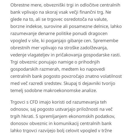
Obrestne mere, obvezniški trgi in odločitve centralnih
bank vplivajo na skoraj vsak večji finančni trg. Ne
glede na to, ali se trgovec osredotoča na valute,
borzne indekse, surovine ali posamezne delnice, lahko
razumevanje denarne politike ponudi dragocen
vpogled v sile, ki poganjajo gibanje cen. Spremembe
obrestnih mer vplivajo na stroške zadolževanja,
vedenje vlagateljev in pričakovanja gospodarske rasti.
Trgi obveznic ponujajo namige o prihodnjih
gospodarskih razmerah, medtem ko napovedi
centralnih bank pogosto povzročajo znatno volatilnost
med več razredi sredstev. Skupaj ti dejavniki tvorijo
temelj sodobne makroekonomske analize.
Trgovci s CFD imajo koristi od razumevanja teh
odnosov, saj pogosto ustvarjajo priložnosti na več
trgih hkrati. S spremljanjem ekonomskih podatkov,
donosov obveznic in komunikacij centralnih bank
lahko trgovci razvijejo bolj celovit vpogled v tržne