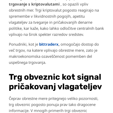
trgovanje s kriptovalutami
, so opazili vpliv
obrestnih mer. Trgi kriptovalut pogosto reagirajo na
spremembe v likvidnostnih pogojih, apetitu
vlagateljev za tveganje in pričakovanjih denarne
politike, kar kaže, kako lahko odločitve centralnih bank
vplivajo na širok spekter razredov sredstev.
Ponudniki, kot je
bittraderx
,
omogočajo dostop do
več trgov, na katere vplivajo obrestne mere, zato je
makroekonomska ozaveščenost pomemben del
uspešnega trgovanja.
Trg obveznic kot signal
pričakovanj vlagateljev
Čeprav obrestne mere pritegnejo veliko pozornosti,
trg obveznic pogosto ponuja prav tako dragocene
informacije. V mnogih primerih trgi obveznic