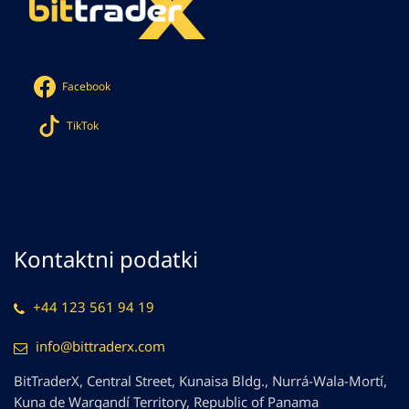
Facebook
TikTok
Kontaktni podatki
+44 123 561 94 19
info@bittraderx.com
BitTraderX, Central Street, Kunaisa Bldg., Nurrá-Wala-Mortí,
Kuna de Wargandí Territory, Republic of Panama