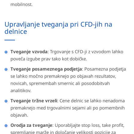
mobilnost.
Upravljanje tveganja pri CFD-jih na
delnice
Tveganje vzvoda
: Trgovanje s CFD-ji z vzvodom lahko
poveča izgube prav tako kot dobičke.
Tveganje posameznega podjetja
: Posamezna podjetja
se lahko močno premaknejo po objavah rezultatov,
novicah, spremembah smernic ali posodobitvah
analitikov.
Tveganje tržne vrzeli
: Cene delnic se lahko nenadoma
premaknejo med trgovalnimi sejami ali po pomembnih
objavah.
Orodja za tveganje
: Uporabljajte stop loss, take profit,
spremljanje marže in določanje velikosti pozicije za