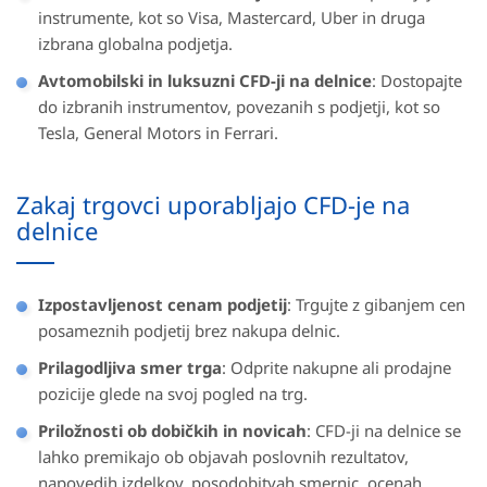
instrumente, kot so Visa, Mastercard, Uber in druga
izbrana globalna podjetja.
Avtomobilski in luksuzni CFD-ji na delnice
: Dostopajte
do izbranih instrumentov, povezanih s podjetji, kot so
Tesla, General Motors in Ferrari.
Zakaj trgovci uporabljajo CFD-je na
delnice
Izpostavljenost cenam podjetij
: Trgujte z gibanjem cen
posameznih podjetij brez nakupa delnic.
Prilagodljiva smer trga
: Odprite nakupne ali prodajne
pozicije glede na svoj pogled na trg.
Priložnosti ob dobičkih in novicah
: CFD-ji na delnice se
lahko premikajo ob objavah poslovnih rezultatov,
napovedih izdelkov, posodobitvah smernic, ocenah