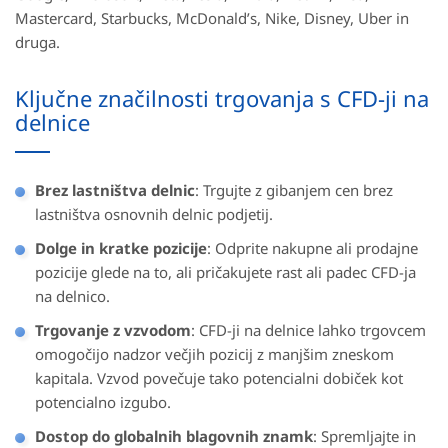
Mastercard, Starbucks, McDonald’s, Nike, Disney, Uber in
druga.
Ključne značilnosti trgovanja s CFD-ji na
delnice
Brez lastništva delnic
: Trgujte z gibanjem cen brez
lastništva osnovnih delnic podjetij.
Dolge in kratke pozicije
: Odprite nakupne ali prodajne
pozicije glede na to, ali pričakujete rast ali padec CFD-ja
na delnico.
Trgovanje z vzvodom
: CFD-ji na delnice lahko trgovcem
omogočijo nadzor večjih pozicij z manjšim zneskom
kapitala. Vzvod povečuje tako potencialni dobiček kot
potencialno izgubo.
Dostop do globalnih blagovnih znamk
: Spremljajte in