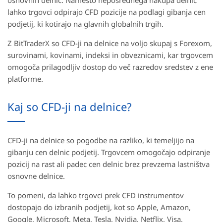
osnovnih delnic. Namesto neposrednega nakupa delnic
lahko trgovci odpirajo CFD pozicije na podlagi gibanja cen
podjetij, ki kotirajo na glavnih globalnih trgih.
Z BitTraderX so CFD-ji na delnice na voljo skupaj s Forexom,
surovinami, kovinami, indeksi in obveznicami, kar trgovcem
omogoča prilagodljiv dostop do več razredov sredstev z ene
platforme.
Kaj so CFD-ji na delnice?
CFD-ji na delnice so pogodbe na razliko, ki temeljijo na
gibanju cen delnic podjetij. Trgovcem omogočajo odpiranje
pozicij na rast ali padec cen delnic brez prevzema lastništva
osnovne delnice.
To pomeni, da lahko trgovci prek CFD instrumentov
dostopajo do izbranih podjetij, kot so Apple, Amazon,
Google, Microsoft, Meta, Tesla, Nvidia, Netflix, Visa,