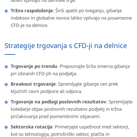
lahko vplivajo na delniške trge.
Tržno razpoloženje
: Širši apetit po tveganju, gibanje
indeksov in globalne novice lahko vplivajo na posamezne
CFD-je na delnice.
Strategije trgovanja s CFD-ji na delnice
Trgovanje po trendu
: Prepoznajte širša smerna gibanja
pri izbranih CFD-jih na podjetja.
Breakout trgovanje
: Spremljajte gibanje cen prek
ključnih ravni podpore ali odpora.
Trgovanje na podlagi poslovnih rezultatov
: Spremljajte
koledarje objav poslovnih rezultatov podjetij in tržna
pričakovanja pred pomembnimi objavami.
Sektorska rotacija
: Primerjajte uspešnost med sektorji,
kot so tehnologija, potrošniški sektor, plačila in