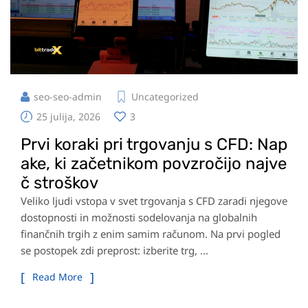
seo-seo-admin
Uncategorized
25 julija, 2026
3
Prvi koraki pri trgovanju s CFD: Nap
ake, ki začetnikom povzročijo najve
č stroškov
Veliko ljudi vstopa v svet trgovanja s CFD zaradi njegove
dostopnosti in možnosti sodelovanja na globalnih
finančnih trgih z enim samim računom. Na prvi pogled
se postopek zdi preprost: izberite trg, ...
Read More