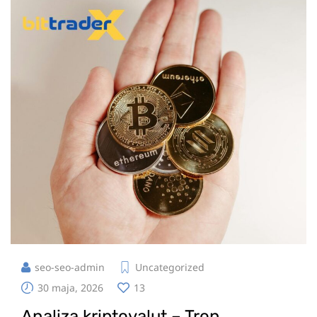
seo-seo-admin
Uncategorized
30 maja, 2026
13
Analiza kriptovalut – Tron