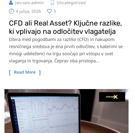
seo-seo-admin
Uncategorized
4 julija, 2026
5
CFD ali Real Asset? Ključne razlike,
ki vplivajo na odločitev vlagatelja
Izbira med pogodbami za razliko (CFD) in nakupom
resničnega sredstva je ena prvih odločitev, s katerimi se
mnogi udeleženci na trgu soočajo pri vstopu v svet
vlaganja in trgovanja. Čeprav oba pristopa...
Read More