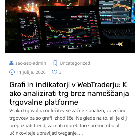
seo-seo-admin
Uncategorized
11 julija, 2026
3
Grafi in indikatorji v WebTraderju: K
ako analizirati trg brez nameščanja
trgovalne platforme
Vsaka trgovalna odločitev se začne z analizo, za večino
trgovcev pa so grafi izhodišče. Ne glede na to, ali je cilj
prepoznati trend, zaznati morebitno spremembo ali
učinkoviteje upravljati tveganje, ...