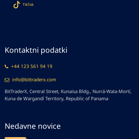
TikTok
Kontaktni podatki
+44 123 561 94 19
info@bittraderx.com
BitTraderX, Central Street, Kunaisa Bldg., Nurrá-Wala-Mortí,
Kuna de Wargandí Territory, Republic of Panama
Nedavne novice