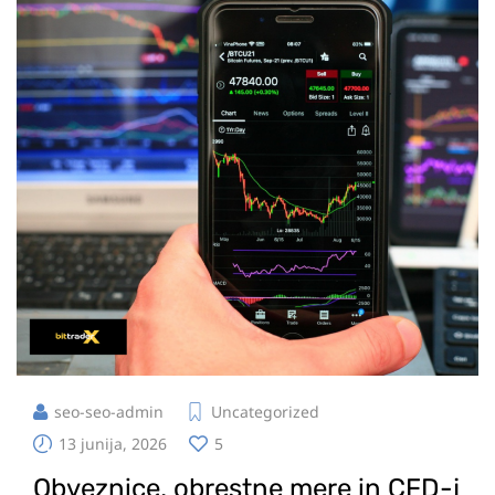
seo-seo-admin
Uncategorized
13 junija, 2026
5
Obveznice, obrestne mere in CFD-j