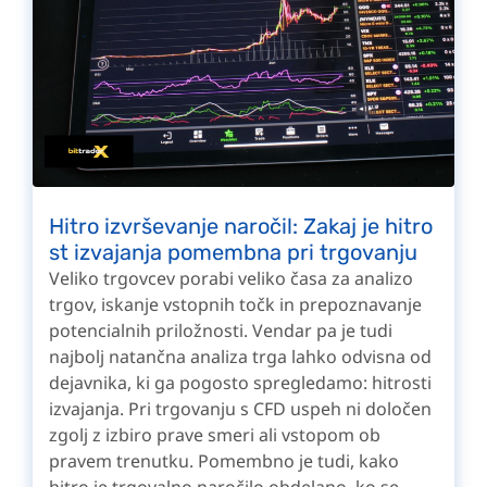
Hitro izvrševanje naročil: Zakaj je hitro
st izvajanja pomembna pri trgovanju
Veliko trgovcev porabi veliko časa za analizo
trgov, iskanje vstopnih točk in prepoznavanje
potencialnih priložnosti. Vendar pa je tudi
najbolj natančna analiza trga lahko odvisna od
dejavnika, ki ga pogosto spregledamo: hitrosti
izvajanja. Pri trgovanju s CFD uspeh ni določen
zgolj z izbiro prave smeri ali vstopom ob
pravem trenutku. Pomembno je tudi, kako
hitro je trgovalno naročilo obdelano, ko se