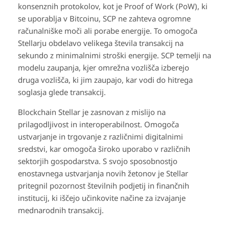
konsenznih protokolov, kot je Proof of Work (PoW), ki
se uporablja v Bitcoinu, SCP ne zahteva ogromne
računalniške moči ali porabe energije. To omogoča
Stellarju obdelavo velikega števila transakcij na
sekundo z minimalnimi stroški energije. SCP temelji na
modelu zaupanja, kjer omrežna vozlišča izberejo
druga vozlišča, ki jim zaupajo, kar vodi do hitrega
soglasja glede transakcij.
Blockchain Stellar je zasnovan z mislijo na
prilagodljivost in interoperabilnost. Omogoča
ustvarjanje in trgovanje z različnimi digitalnimi
sredstvi, kar omogoča široko uporabo v različnih
sektorjih gospodarstva. S svojo sposobnostjo
enostavnega ustvarjanja novih žetonov je Stellar
pritegnil pozornost številnih podjetij in finančnih
institucij, ki iščejo učinkovite načine za izvajanje
mednarodnih transakcij.