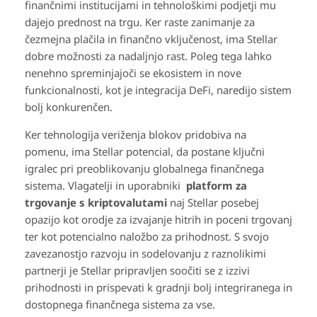
finančnimi institucijami in tehnološkimi podjetji mu
dajejo prednost na trgu. Ker raste zanimanje za
čezmejna plačila in finančno vključenost, ima Stellar
dobre možnosti za nadaljnjo rast. Poleg tega lahko
nenehno spreminjajoči se ekosistem in nove
funkcionalnosti, kot je integracija DeFi, naredijo sistem
bolj konkurenčen.
Ker tehnologija veriženja blokov pridobiva na
pomenu, ima Stellar potencial, da postane ključni
igralec pri preoblikovanju globalnega finančnega
sistema. Vlagatelji in uporabniki
platform za
trgovanje s kriptovalutami
naj Stellar posebej
opazijo kot orodje za izvajanje hitrih in poceni trgovanj
ter kot potencialno naložbo za prihodnost. S svojo
zavezanostjo razvoju in sodelovanju z raznolikimi
partnerji je Stellar pripravljen soočiti se z izzivi
prihodnosti in prispevati k gradnji bolj integriranega in
dostopnega finančnega sistema za vse.