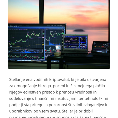
Stellar je ena vodilnih kriptovalut, ki je bila ustvarjena
za omogočanje hitrega, poceni in čezmejnega plačila.
Njegov edinstven pristop k prenosu vrednosti in
sodelovanje s finančnimi institucijami ter tehnološkimi
podjetji sta pritegnila pozornost številnih vlagateljev in
uporabnikov po vsem svetu. Stellar je pridobil
priznanje zaradi svoje sposobnosti olajšanja finančne