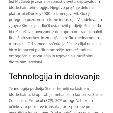
Jed McCaleb je znana osebnost v svetu kriptovalut in
blockchain tehnologije. Njegovo prejšnje delo na
platformi eDonkey2000 in izmenjavi Mt. Gox je
pritegnilo pozornost celotne industrije. V sodelovanju
z Joyce Kim se je odločil ustanoviti podjetje Stellar, da
bi rešil težave, povezane z dostopom do tradicionalnih
finančnih storitev, in zmanjšal stroške mednarodnih
transakcij. Od samega začetka je Stellar ciljal ne le na
hitro in poceni plačilno omrežje, temveč tudi na
omogočanje ustvarjanja in trgovanja z različnimi
digitalnimi sredstvi.
Tehnologija in delovanje
Tehnologija podjetja Stellar temelji na lastnem
blockchainu, ki uporablja mehanizem konsenza Stellar
Consensus Protocol (SCP). SCP omogoča hitro in
učinkovito potrditev transakcij brez potrebe po
energijsko intenzivnem "rudarjenju", ki ga poznamo iz