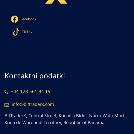
Facebook
TikTok
Kontaktni podatki
+44 123 561 94 19
info@bittraderx.com
BitTraderX, Central Street, Kunaisa Bldg., Nurrá-Wala-Mortí,
Kuna de Wargandí Territory, Republic of Panama