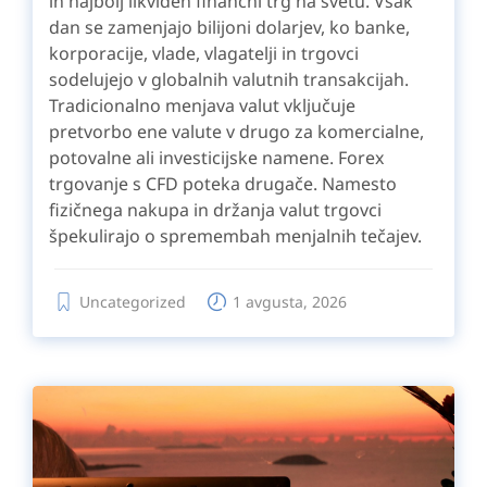
in najbolj likviden finančni trg na svetu. Vsak
dan se zamenjajo bilijoni dolarjev, ko banke,
korporacije, vlade, vlagatelji in trgovci
sodelujejo v globalnih valutnih transakcijah.
Tradicionalno menjava valut vključuje
pretvorbo ene valute v drugo za komercialne,
potovalne ali investicijske namene. Forex
trgovanje s CFD poteka drugače. Namesto
fizičnega nakupa in držanja valut trgovci
špekulirajo o spremembah menjalnih tečajev.
Uncategorized
1 avgusta, 2026