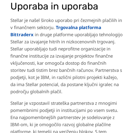
Uporaba in uporaba
Stellar je našel široko uporabo pri čezmejnih plačilih in
v finančnem sektorju.
Trgovalna platforma
Bittraderx
in druge platforme uporabljajo tehnologijo
Stellar za izvajanje hitrih in nizkocenovnih trgovanj.
Stellar uporabljajo tudi neprofitne organizacije in
finančne institucije za izvajanje projektov finančne
vključenosti, kar omogoča dostop do finančnih
storitev tudi tistim brez bančnih računov. Partnerstva s
podjetji, kot je IBM, in različni pilotni projekti kažejo,
da ima Stellar potencial, da postane ključni igralec na
področju globalnih plačil.
Stellar je vzpostavil strateška partnerstva z mnogimi
pomembnimi podjetji in institucijami po vsem svetu.
Ena najpomembnejših partnerstev je sodelovanje z
IBM-om, ki je omogočilo razvoj globalne plačilne
platforme, ki temelji na veriženju blokov. S tem