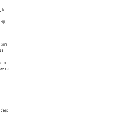
 ki
a
iji.
biri
za
škim
ev na
ščejo