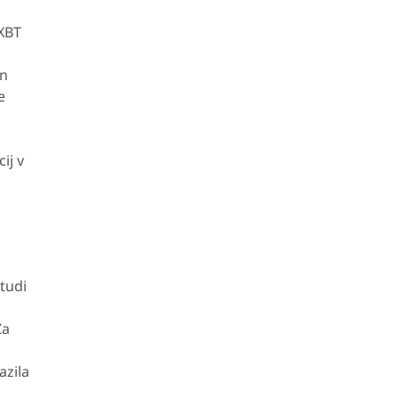
eXBT
in
e
ij v
tudi
s
Za
azila