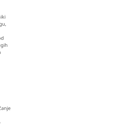
iki
gu,
od
ugih
h
čanje
o