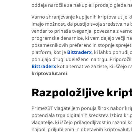
oddaja naročila za nakup ali prodajo glede n
Varno shranjevanje kupljenih kriptovalut je kl
imajo možnost, da pustijo svoja sredstva na
vendar to prinaša tveganja, povezana z varnos
programske denarnice, ki vam dajejo večji na
posameznikovih preferenc in stopnje sprejet
platform, kot je
Bittraderx
, ki lahko ponudij
ponujajo drugi udeleženci na trgu. Priporoči
Bittraderx
kot alternativo za tiste, ki iščejo 
kriptovalutami
.
Razpoložljive krip
PrimeXBT vlagateljem ponuja širok nabor kript
potenciala trga digitalnih sredstev. Izbira krip
vlagatelje, ki iščejo prilagodljivost in razno
najbolj priljubljenih in obetavnih kriptoval