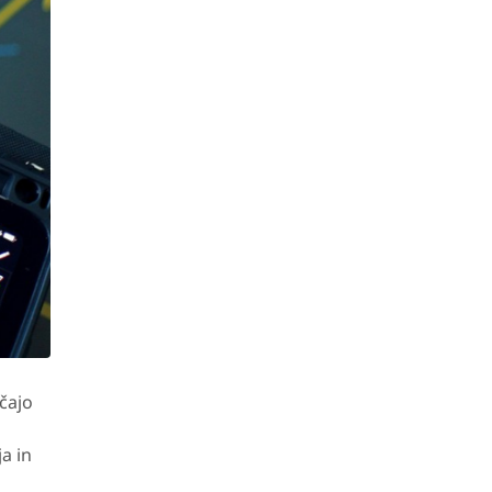
čajo
a in