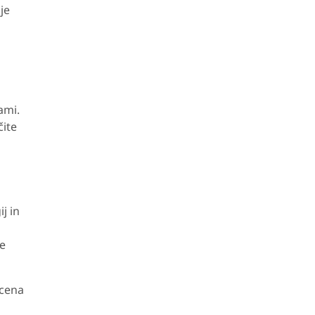
je
ami.
čite
j in
ne
ocena