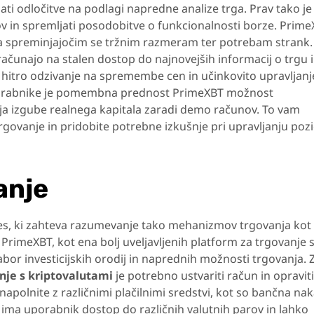
emati odločitve na podlagi napredne analize trga. Prav tako je
 in spremljati posodobitve o funkcionalnosti borze. Prim
ja spreminjajočim se tržnim razmeram ter potrebam strank.
 računajo na stalen dostop do najnovejših informacij o trgu 
hitro odzivanje na spremembe cen in učinkovito upravljanj
porabnike je pomembna prednost PrimeXBT možnost
nja izgube realnega kapitala zaradi demo računov. To vam
rgovanje in pridobite potrebne izkušnje pri upravljanju pozic
anje
es, ki zahteva razumevanje tako mehanizmov trgovanja kot 
 PrimeXBT, kot ena bolj uveljavljenih platform za trgovanje 
or investicijskih orodij in naprednih možnosti trgovanja. 
nje s kriptovalutami
je potrebno ustvariti račun in opraviti
napolnite z različnimi plačilnimi sredstvi, kot so bančna nak
a, ima uporabnik dostop do različnih valutnih parov in lahko