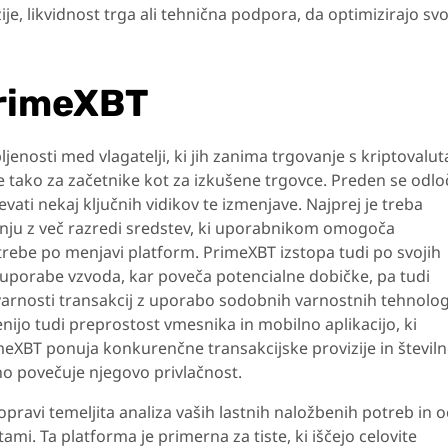
je, likvidnost trga ali tehnična podpora, da optimizirajo svo
PrimeXBT
ljenosti med vlagatelji, ki jih zanima trgovanje s kriptovalut
ne tako za začetnike kot za izkušene trgovce. Preden se odlo
vati nekaj ključnih vidikov te izmenjave. Najprej je treba
vanju z več razredi sredstev, ki uporabnikom omogoča
otrebe po menjavi platform. PrimeXBT izstopa tudi po svojih
 uporabe vzvoda, kar poveča potencialne dobičke, pa tudi
varnosti transakcij z uporabo sodobnih varnostnih tehnologi
nijo tudi preprostost vmesnika in mobilno aplikacijo, ki
meXBT ponuja konkurenčne transakcijske provizije in števil
o povečuje njegovo privlačnost.
pravi temeljita analiza vaših lastnih naložbenih potreb in 
mi. Ta platforma je primerna za tiste, ki iščejo celovite