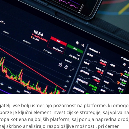
agatelji vse bolj usmerjajo pozornost na platforme, ki omogo
borze je ključni element investicijske strategije, saj vpliva na
topa kot ena najboljših platform, saj ponuja napredna orodj
aj skrbno analizirajo razpoložljive možnosti, pri čemer