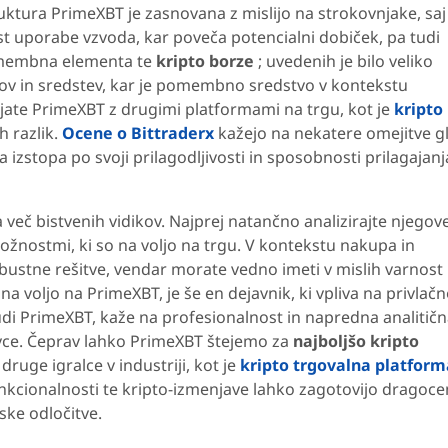
truktura PrimeXBT je zasnovana z mislijo na strokovnjake, saj
t uporabe vzvoda, kar poveča potencialni dobiček, pa tudi
pomembna elementa te
kripto borze
; uvedenih je bilo veliko
v in sredstev, kar je pomembno sredstvo v kontekstu
jate PrimeXBT z drugimi platformami na trgu, kot je
kripto
h razlik.
Ocene o Bittraderx
kažejo na nekatere omejitve g
izstopa po svoji prilagodljivosti in sposobnosti prilagajanj
.
 več bistvenih vidikov. Najprej natančno analizirajte njegov
možnostmi, ki so na voljo na trgu. V kontekstu nakupa in
bustne rešitve, vendar morate vedno imeti v mislih varnost
 na voljo na PrimeXBT, je še en dejavnik, ki vpliva na privlač
 nudi PrimeXBT, kaže na profesionalnost in napredna analitič
ovce. Čeprav lahko PrimeXBT štejemo za
najboljšo kripto
ruge igralce v industriji, kot je
kripto trgovalna platform
nkcionalnosti te kripto-izmenjave lahko zagotovijo dragoc
ske odločitve.