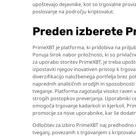
upoštevajo dejavnike, kot so trgovalne provizi
poslovanje na področju kriptovalut.
Preden izberete 
PrimeXBT je platforma, ki pridobiva na priljub
Ponuja širok nabor priložnosti, ki so privlač
za uporabo storitev PrimeXBT, je treba upošte
izpostaviti njegov inovativen pristop k trgo
diverzifikacijo naložbenega portfelja brez p
naprednih analitičnih orodjih in sposobnosti
tveganje. Platforma zagotavlja visoko raven 
strogih postopkov preverjanja. Uporabniki ce
omogoča trgovanje kadarkoli in kjerkoli. Pri
promocije za nove uporabnike, kar še dodatn
Odločitev za izbiro PrimeXBT naj predhodno o
tveganj, povezanih s trgovanjem s kriptovaluta