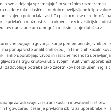
odijo svoja dejanja spreminjajočim se tržnim razmeram in
 najdete tako klasične kot dobro uveljavljene kriptovalute,
radi svojega potenciala rasti. Ta platforma se osredotoča n
r je privlačna možnost za strokovnjake v investicijski industr
 sredstev uporabnikom omogoča maksimiranje dobička z
kurenčne pogoje trgovanja, kar je pomemben dejavnik pri iz
ma ponuja vrsto analitičnih orodij in tehničnih kazalnikov 
i lahko uporabljajo vzvod in različne možnosti upravljanja
ljivosti na trgu kriptovalut. S svojim intuitivnim uporabni
 zadovoljuje potrebe tako začetnikov kot izkušenih igralc
znanje zaradi svoje vsestranskosti in inovativnih rešitev.
trgov, zaradi česar je privlačna izbira za uporabnike, ki i