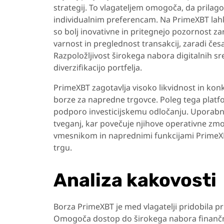
strategij. To vlagateljem omogoča, da prilag
individualnim preferencam. Na PrimeXBT lahko
so bolj inovativne in pritegnejo pozornost za
varnost in preglednost transakcij, zaradi česa
Razpoložljivost širokega nabora digitalnih
diverzifikacijo portfelja.
PrimeXBT zagotavlja visoko likvidnost in kon
borze za napredne trgovce. Poleg tega platfor
podporo investicijskemu odločanju. Uporabnik
tveganj, kar povečuje njihove operativne zmog
vmesnikom in naprednimi funkcijami PrimeXBT
trgu.
Analiza kakovosti
Borza PrimeXBT je med vlagatelji pridobila pri
Omogoča dostop do širokega nabora finančnih 