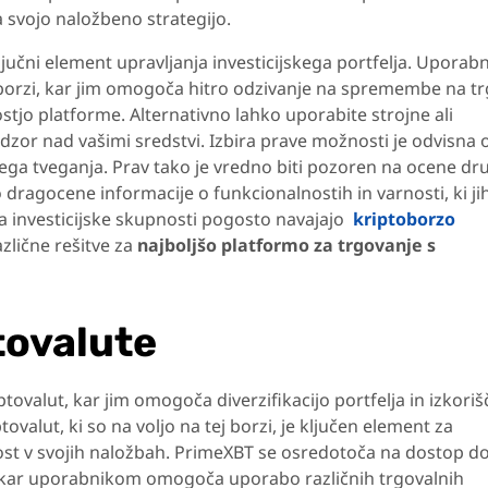
a svojo naložbeno strategijo.
jučni element upravljanja investicijskega portfelja. Uporabn
 borzi, kar jim omogoča hitro odzivanje na spremembe na tr
tjo platforme. Alternativno lahko uporabite strojne ali
dzor nad vašimi sredstvi. Izbira prave možnosti je odvisna 
ega tveganja. Prav tako je vredno biti pozoren na ocene dr
o dragocene informacije o funkcionalnostih in varnosti, ki ji
la investicijske skupnosti pogosto navajajo
kriptoborzo
različne rešitve za
najboljšo platformo za trgovanje s
tovalute
ovalut, kar jim omogoča diverzifikacijo portfelja in izkoriš
tovalut, ki so na voljo na tej borzi, je ključen element za
likost v svojih naložbah. PrimeXBT se osredotoča na dostop d
ut, kar uporabnikom omogoča uporabo različnih trgovalnih