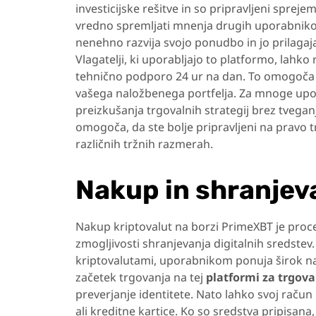
investicijske rešitve in so pripravljeni sprej
vredno spremljati mnenja drugih uporabnikov
nenehno razvija svojo ponudbo in jo prilaga
Vlagatelji, ki uporabljajo to platformo, lahko
tehnično podporo 24 ur na dan. To omogoča 
vašega naložbenega portfelja. Za mnoge u
preizkušanja trgovalnih strategij brez tvega
omogoča, da ste bolje pripravljeni na pravo t
različnih tržnih razmerah.
Nakup in shranjev
Nakup kriptovalut na borzi PrimeXBT je proc
zmogljivosti shranjevanja digitalnih sredstev.
kriptovalutami, uporabnikom ponuja širok nab
začetek trgovanja na tej
platformi
za trgova
preverjanje identitete. Nato lahko svoj račun 
ali kreditne kartice. Ko so sredstva pripisan