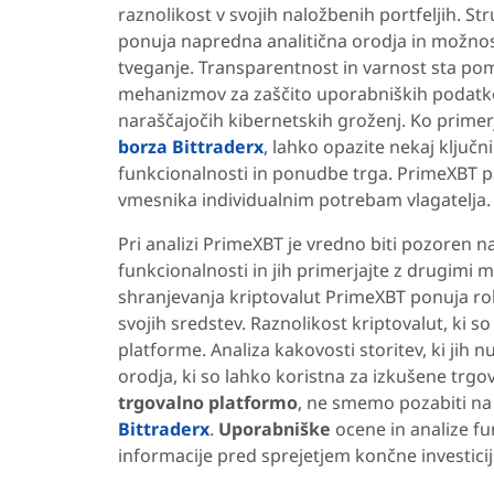
raznolikost v svojih naložbenih portfeljih. S
ponuja napredna analitična orodja in možnos
tveganje. Transparentnost in varnost sta 
mehanizmov za zaščito uporabniških podatko
naraščajočih kibernetskih groženj. Ko primer
borza Bittraderx
,
lahko opazite nekaj ključni
funkcionalnosti in ponudbe trga. PrimeXBT pa 
vmesnika individualnim potrebam vlagatelja
Pri analizi PrimeXBT je vredno biti pozoren na
funkcionalnosti in jih primerjajte z drugimi 
shranjevanja kriptovalut PrimeXBT ponuja ro
svojih sredstev. Raznolikost kriptovalut, ki so
platforme. Analiza kakovosti storitev, ki jih
orodja, ki so lahko koristna za izkušene trg
trgovalno platformo
, ne smemo pozabiti na d
Bittraderx
.
Uporabniške
ocene in analize fu
informacije pred sprejetjem končne investicij