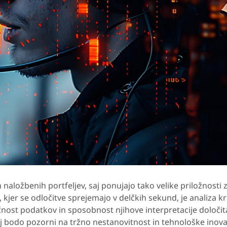
naložbenih portfeljev, saj ponujajo tako velike priložnosti 
 kjer se odločitve sprejemajo v delčkih sekund, je analiza kr
nost podatkov in sposobnost njihove interpretacije določit
aj bodo pozorni na tržno nestanovitnost in tehnološke inovac