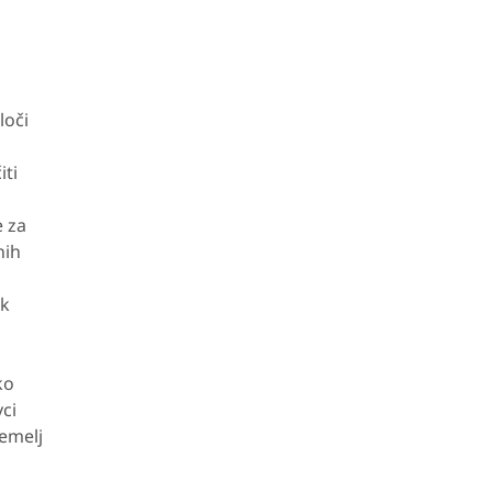
loči
iti
e za
nih
ok
ko
vci
temelj