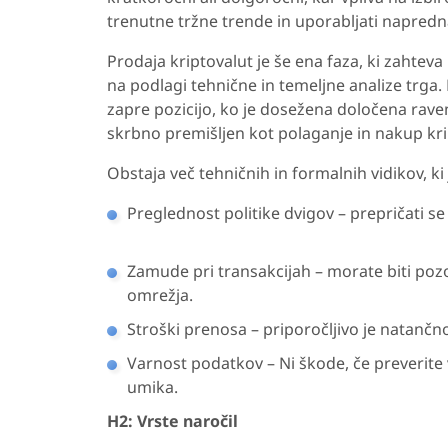
trenutne tržne trende in uporabljati napredna
Prodaja kriptovalut je še ena faza, ki zahteva
na podlagi tehnične in temeljne analize trga. 
zapre pozicijo, ko je dosežena določena rave
skrbno premišljen kot polaganje in nakup kri
Obstaja več tehničnih in formalnih vidikov, ki 
Preglednost politike dvigov – prepričati s
Zamude pri transakcijah – morate biti po
omrežja.
Stroški prenosa – priporočljivo je natanč
Varnost podatkov – Ni škode, če preverite
umika.
H2: Vrste naročil