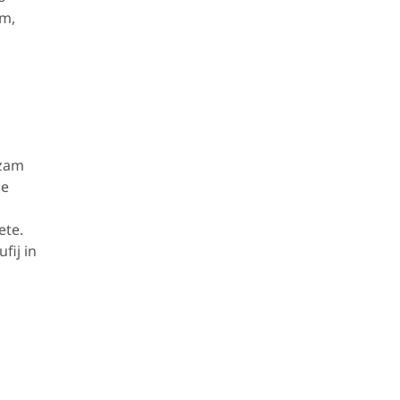
rm,
azam
ne
ete.
fij in