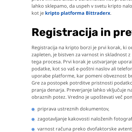
lahko sklepamo, da uspeh v svetu kripto nalož
kot je
kripto platforma Bittraderx
.
Registracija in pr
Registracija na kripto borzi je prvi korak, ki
zapleten, je bistven za varnost in skladnost 
tega procesa. Prvi korak je ustvarjanje upor
podatke, kot so vaš e-poštni naslov ali telef
uporabe platforme, kar pomeni obveznost bra
Gre za postopek potrditve pristnosti podatkov
pranja denarja. Preverjanje lahko vključuje n
obraznih potez. Vredno je upoštevati več po
priprava ustreznih dokumentov,
zagotavljanje kakovosti naloženih fotografi
varnost računa preko dvofaktorske avtenti