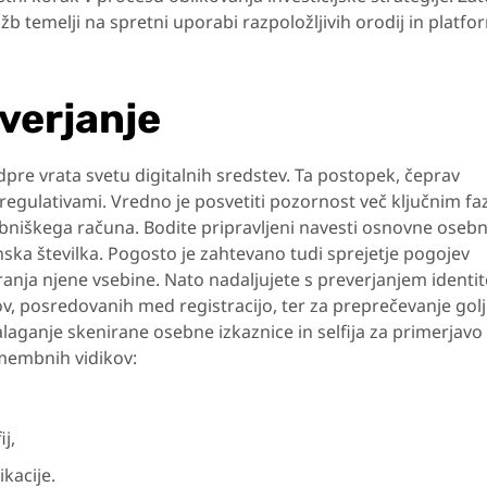
b temelji na spretni uporabi razpoložljivih orodij in platfo
everjanje
 odpre vrata svetu digitalnih sredstev. Ta postopek, čeprav
z regulativami. Vredno je posvetiti pozornost več ključnim f
abniškega računa. Bodite pripravljeni navesti osnovne oseb
onska številka. Pogosto je zahtevano tudi sprejetje pogojev
nja njene vsebine. Nato nadaljujete s preverjanjem identit
, posredovanih med registracijo, ter za preprečevanje golju
alaganje skenirane osebne izkaznice in selfija za primerjavo
membnih vidikov:
j,
kacije.