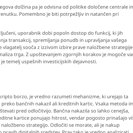
egova dolžina pa je odvisna od politike določene centrale i
nutku. Pomembno je biti potrpežljiv in natančen pri
ljučeni, uporabnik dobi popoln dostop do funkcij, ki jih
nja transakcij, spremljanja ponudb in upravljanja vašega
se vlagatelj sooča z izzivom izbire prave naložbene strategije
Analiza trga. Z upoštevanjem zgornjih korakov je mogoče v
je temelj uspešnih investicijskih dejavnosti.
kripto borzo, je vredno razumeti mehanizme, ki urejajo ta
o preko bančnih nakazil ali kreditnih kartic. Vsaka metoda i
števati pred odločitvijo. Bančna nakazila so lahko cenejša,
editne kartice ponujajo hitrost, vendar pogosto prinašajo vi
naložbeno strategijo. Odločiti se morate, ali je nakup
o pravih digitalnih sredstev. Prav tako je vredno analizirati