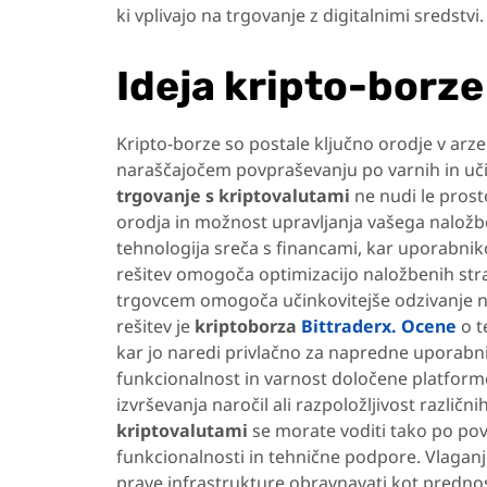
ki vplivajo na trgovanje z digitalnimi sredstvi.
Ideja kripto-borze
Kripto-borze so postale ključno orodje v arzen
naraščajočem povpraševanju po varnih in uči
trgovanje s kriptovalutami
ne nudi le prost
orodja in možnost upravljanja vašega naložbe
tehnologija sreča s financami, kar uporabni
rešitev omogoča optimizacijo naložbenih strat
trgovcem omogoča učinkovitejše odzivanje 
rešitev je
kriptoborza
Bittraderx. Ocene
o t
kar jo naredi privlačno za napredne uporabnik
funkcionalnost in varnost določene platforme.
izvrševanja naročil ali razpoložljivost različni
kriptovalutami
se morate voditi tako po pov
funkcionalnosti in tehnične podpore. Vlaganje
prave infrastrukture obravnavati kot prednost