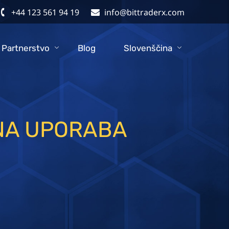
+44 123 561 94 19
info@bittraderx.com
Partnerstvo
Blog
Slovenščina
ČNA UPORABA