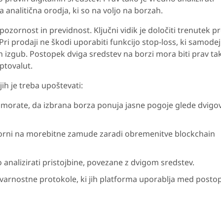
 analitična orodja, ki so na voljo na borzah.
 pozornost in previdnost. Ključni vidik je določiti trenutek p
Pri prodaji ne škodi uporabiti funkcijo stop-loss, ki samode
n izgub. Postopek dviga sredstev na borzi mora biti prav ta
ptovalut.
jih je treba upoštevati:
e morate, da izbrana borza ponuja jasne pogoje glede dvigov
zorni na morebitne zamude zaradi obremenitve blockchain
no analizirati pristojbine, povezane z dvigom sredstev.
 varnostne protokole, ki jih platforma uporablja med post