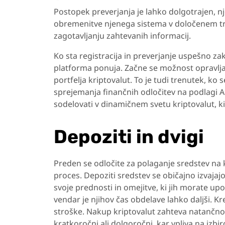
Postopek preverjanja je lahko dolgotrajen, nj
obremenitve njenega sistema v določenem tre
zagotavljanju zahtevanih informacij.
Ko sta registracija in preverjanje uspešno zak
platforma ponuja. Začne se možnost opravlja
portfelja kriptovalut. To je tudi trenutek, ko 
sprejemanja finančnih odločitev na podlagi 
sodelovati v dinamičnem svetu kriptovalut, ki 
Depoziti in dvigi
Preden se odločite za polaganje sredstev na 
proces. Depoziti sredstev se običajno izvajaj
svoje prednosti in omejitve, ki jih morate upo
vendar je njihov čas obdelave lahko daljši. Kr
stroške. Nakup kriptovalut zahteva natančno 
kratkoročni ali dolgoročni, kar vpliva na izbir