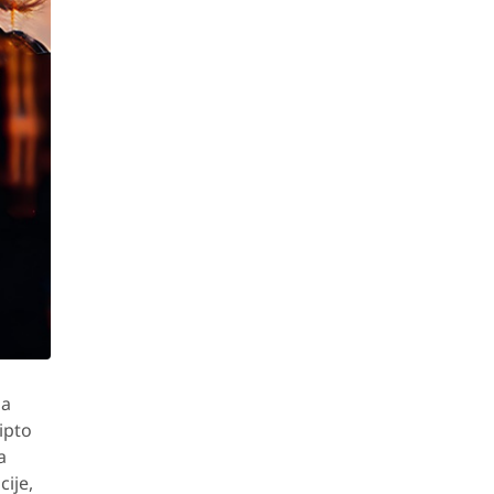
za
ipto
a
ije,