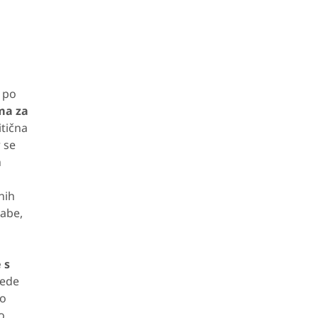
o po
ma za
tična
 se
h
nih
rabe,
 s
lede
ro
o