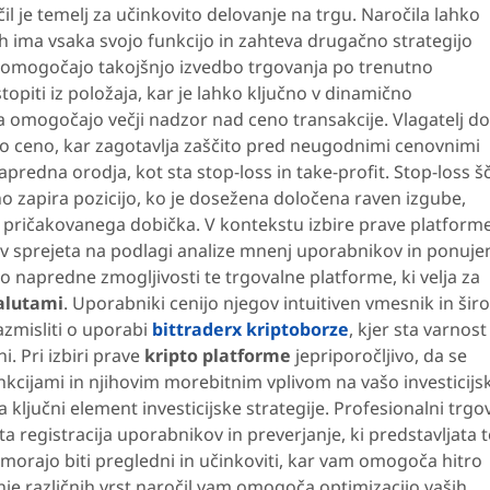
il je temelj za učinkovito delovanje na trgu. Naročila lahko
ih ima vsaka svojo funkcijo in zahteva drugačno strategijo
am omogočajo takojšnjo izvedbo trgovanja po trenutno
 izstopiti iz položaja, kar je lahko ključno v dinamično
a omogočajo večji nadzor nad ceno transakcije. Vlagatelj do
o ceno, kar zagotavlja zaščito pred neugodnimi cenovnimi
predna orodja, kot sta stop-loss in take-profit. Stop-loss šč
 zapira pozicijo, ko je dosežena določena raven izgube,
 pričakovanega dobička. V kontekstu izbire prave platform
tev sprejeta na podlagi analize mnenj uporabnikov in ponuje
 napredne zmogljivosti te trgovalne platforme, ki velja za
valutami
. Uporabniki cenijo njegov intuitiven vmesnik in šir
azmisliti o uporabi
bittraderx kriptoborze
, kjer sta varnost
i. Pri izbiri prave
kripto platforme
jepriporočljivo, da se
unkcijami in njihovim morebitnim vplivom na vašo investicijs
 ključni element investicijske strategije. Profesionalni trgo
ta registracija uporabnikov in preverjanje, ki predstavljata 
v morajo biti pregledni in učinkoviti, kar vam omogoča hitro
 različnih vrst naročil vam omogoča optimizacijo vaših