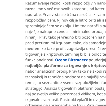
Razumevanje raznolikosti razpoložljivih naroč
razdelimo v več osnovnih kategorij, od kater
uporabe. Prva vrsta so tržna naročila, ki v
razpoložljivi ceni. Njihov cilj je hitro priti ali
spreminjajočem se okolju. Limitna naročila p
najvišjo nakupno ceno ali minimalno prodajn
nihanji. Prav tako je vredno biti pozoren na na
pred pretiranimi izgubami tako, da samodejno
medtem ko take-profit zagotavlja uresničitev
trgovanje s kriptovalutami naj bi bila odloči
funkcionalnosti.
Ocene Bittraderx
poudarjajo
najboljšo platformo za trgovanje s kripto
nabor analitičnih orodij. Prav tako ne škodi r
transakcij in tehnična podpora na najvišji ravn
temeljito seznanite z vsemi razpoložljivimi f
strategijo. Analiza trgovalnih platform postaja
naj posvetijo veliko pozornosti vidikom, kot s
trgovalne varnosti. Postopki vplačil in dvigo
odzivanje na spremembe na trgu. Razumevanje