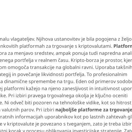
alu vlagateljev. Njihova ustanovitev je bila pogojena z želj
nkovitih platformah za trgovanje s kriptovalutami.
Platfor
ora za menjavo sredstev, ampak ponuja tudi napredna anali
nega portfelja v realnem času. Kripto-borza je prostor, kjer
kom omogoča transakcije na globalni ravni. Uporaba takšni
egij in povečanje likvidnosti portfelja. To profesionalnim
na dinamične spremembe na trgu. Eden od primerov sodob
ej platformi kažejo na njeno zanesljivost in intuitivnost upo
e. Pri izbiri pravega trgovalnega okolja je ključno oceniti
 Ni odveč biti pozoren na tehnološke vidike, kot so hitrost
h valutnih parov. Pri izbiri
najboljše platforme za trgovanje
ratnih informacijah uporabnikov kot po lastnih zahtevah g
 v kriptovalute je povezano s tveganjem, zato je treba izbi
ni korak v procesu oblikovanja investicijske strategije. Zat