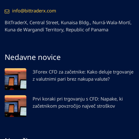
info@bittraderx.com
BitTraderX, Central Street, Kunaisa Bldg., Nurrá-Wala-Mortí,
Kuna de Wargandí Territory, Republic of Panama
Nedavne novice
3Forex CFD za začetnike: Kako deluje trgovanje
z valutnimi pari brez nakupa valute?
Prvi koraki pri trgovanju s CFD: Napake, ki
začetnikom povzročijo največ stroškov