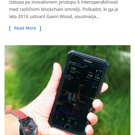
izstopa po inovativnem pristopu k interoperabilnosti
med različnimi blockchain omrežji. Polkadot, ki ga je
leta 2016 ustvaril Gavin Wood, soustvarja...
Read More