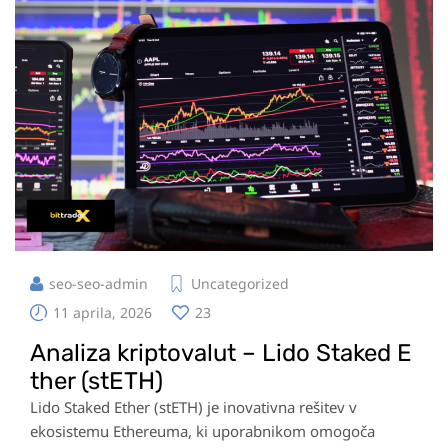
seo-seo-admin
Uncategorized
11 aprila, 2026
23
Analiza kriptovalut – Lido Staked E
ther (stETH)
Lido Staked Ether (stETH) je inovativna rešitev v
ekosistemu Ethereuma, ki uporabnikom omogoča