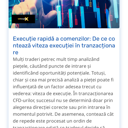
Execuție rapidă a comenzilor: De ce co
ntează viteza execuției în tranzacționa
re
Mulți traderi petrec mult timp analizând
piețele, căutând puncte de intrare și
identificând oportunități potențiale. Totuși,
chiar și cea mai precisă analiză a pieței poate fi
influențată de un factor adesea trecut cu
vederea: viteza de execuție. În tranzacționarea
CFD-urilor, succesul nu se determină doar prin
alegerea direcției corecte sau prin intrarea în
momentul potrivit. De asemenea, contează cât
de repede este procesat un ordin de
tranzacționare odată ce traderul decide să