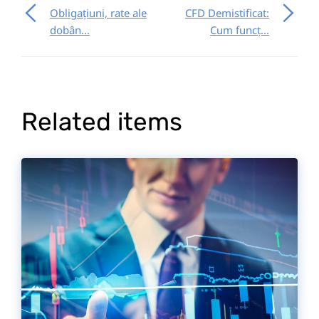
Obligațiuni, rate ale
CFD Demistificat:
dobân...
Cum funcț...
Related items