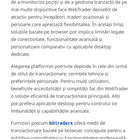
de a monitoriza poziții și de a gestiona tranzacții de pe
mai multe dispozitive face WebTrader deosebit de
atractiv pentru începători, traderi ocazionali și
persoane care apreciază flexibilitatea. În același timp,
soluțiile bazate pe browser pot implica limitări legate
de conectivitate, funcționalitate avansată și
personalizare comparativ cu aplicațiile desktop
dedicate.
Alegerea platformei potrivite depinde în cele din urmă
de stilul de tranzacționare, cerințele tehnice și
preferințele personale. Pentru mulți utilizatori,
beneficiile accesibilității și simplității fac din WebTrader
o soluție eficientă de tranzacționare principală. Alții
pot prefera aplicațiile desktop pentru controlul lor
îmbunătățit și capabilitățile avansate.
Furnizori precum
bittraderx
oferă medii de
tranzacționare bazate pe browser, concepute pentru a
echilibra comoditatea cu funcționalitatea profesională.