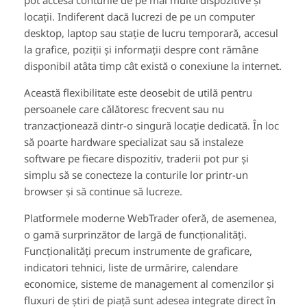
pot accesa conturile de pe mai multe dispozitive și
locații. Indiferent dacă lucrezi de pe un computer
desktop, laptop sau stație de lucru temporară, accesul
la grafice, poziții și informații despre cont rămâne
disponibil atâta timp cât există o conexiune la internet.
Această flexibilitate este deosebit de utilă pentru
persoanele care călătoresc frecvent sau nu
tranzacționează dintr-o singură locație dedicată. În loc
să poarte hardware specializat sau să instaleze
software pe fiecare dispozitiv, traderii pot pur și
simplu să se conecteze la conturile lor printr-un
browser și să continue să lucreze.
Platformele moderne WebTrader oferă, de asemenea,
o gamă surprinzător de largă de funcționalități.
Funcționalități precum instrumente de graficare,
indicatori tehnici, liste de urmărire, calendare
economice, sisteme de management al comenzilor și
fluxuri de știri de piață sunt adesea integrate direct în