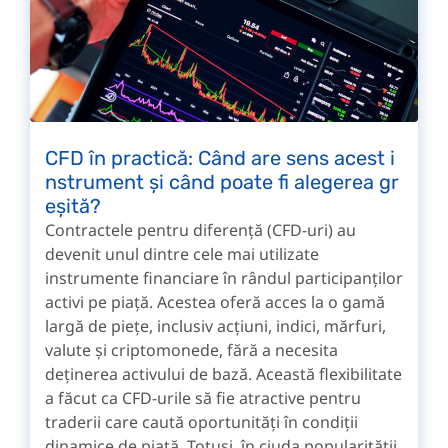
CFD în practică: Când are sens acest i
nstrument și când poate fi alegerea gr
eșită?
Contractele pentru diferență (CFD-uri) au
devenit unul dintre cele mai utilizate
instrumente financiare în rândul participanților
activi pe piață. Acestea oferă acces la o gamă
largă de piețe, inclusiv acțiuni, indici, mărfuri,
valute și criptomonede, fără a necesita
deținerea activului de bază. Această flexibilitate
a făcut ca CFD-urile să fie atractive pentru
traderii care caută oportunități în condiții
dinamice de piață. Totuși, în ciuda popularității