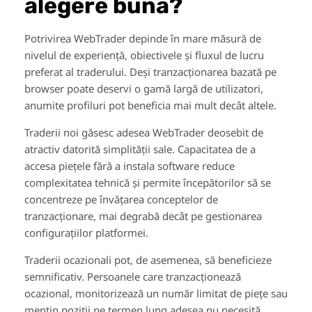
alegere bună?
Potrivirea WebTrader depinde în mare măsură de
nivelul de experiență, obiectivele și fluxul de lucru
preferat al traderului. Deși tranzacționarea bazată pe
browser poate deservi o gamă largă de utilizatori,
anumite profiluri pot beneficia mai mult decât altele.
Traderii noi găsesc adesea WebTrader deosebit de
atractiv datorită simplității sale. Capacitatea de a
accesa piețele fără a instala software reduce
complexitatea tehnică și permite începătorilor să se
concentreze pe învățarea conceptelor de
tranzacționare, mai degrabă decât pe gestionarea
configurațiilor platformei.
Traderii ocazionali pot, de asemenea, să beneficieze
semnificativ. Persoanele care tranzacționează
ocazional, monitorizează un număr limitat de piețe sau
mențin poziții pe termen lung adesea nu necesită